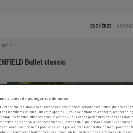
ENCHÈRES
ANNON
lassic
NFIELD Bullet classic
ons à coeur de protéger vos données
1019
partenaires stockons et accédons à des données personnelles, telles que des donn
 des identifiants uniques, sur votre appareil. Si vous sélectionnez J'accepte, les technolog
 charge les finalités affichées dans la section « Nous et nos partenaires traitons des donn
 les technologies de suivi sont désactivées, il est possible que certains contenus et annon
és ne soient pas pertinents pour vous. Vous pouvez faire réapparaître ce menu pour modif
 votre consentement à tout moment en cliquant sur le lien Gérer mes préférences en bas de