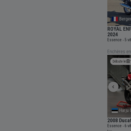
Bergerac
Berge
al GT
ROYAL ENFIELD GUERRILLIA BRAVA
ROYAL ENFI
BLUE - 2024
2024
6 000
Essence
6 vitesses
Manuelle
450cc
1 900
Essence
5 v
-
-
-
-
-
-
km
Enchères en
Enchère en cours
3j 21h 32m
Débute le
Epinal
Harju 
1953 Citroën Traction Avant
2008 Duca
9 808
Essence
3 vitesses
Manuelle
1911cc
49 044
Essence
6 v
-
-
-
-
-
-