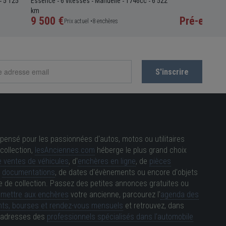
5 125
Essence
6 vitesses
Manuelle
1746cc
6 522
-
-
-
-
-
km
9 500 €
Pré-enchè
Prix actuel •
8 enchères
pensé pour les passionnées d'autos, motos ou utilitaires
collection,
lesAnciennes.com
héberge le plus grand choix
 ventes de véhicules
, d'
enchères en ligne
, de
pièces
e
documentations
, de dates d'évènements ou encore d'objets
e de collection. Passez des petites annonces gratuites ou
e
mettre aux enchères
votre ancienne, parcourez l'
agenda des
ts, bourses et rendez-vous mensuels
et retrouvez, dans
es adresses des
professionnels spécialisés dans l'automobile