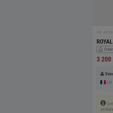
Réf : A876
ROYAL 
Créer
3 200
Vend
Lot 
Cett
similai