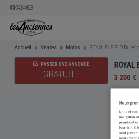
Accueil
Ventes
Motos
ROYAL ENFIELD Bullet c
ROYAL E
PASSER UNE ANNONCE
GRATUITE
3 200 €
Nous pren
Nous et nos
navigation ou
prendront en
fournir ». Si
sont présent
pour retirer