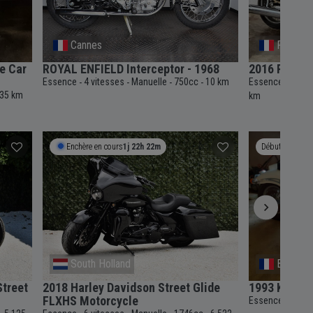
Cannes
France
e Car
ROYAL ENFIELD Interceptor - 1968
2016 Royal E
Essence
4 vitesses
Manuelle
750cc
10 km
Essence
5 vit
-
-
-
-
-
35 km
km
Enchère en cours
1j 22h 22m
Débute le
14
South Holland
Bretagn
Street
2018 Harley Davidson Street Glide
1993 Kanno
FLXHS Motorcycle
Essence
Auto
-