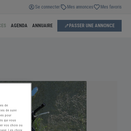
Se connecter
Mes annonces
Mes favoris
CES
AGENDA
ANNUAIRE
PASSER UNE ANNONCE
ées de
ies de suivi
ées pour
ces qui vous
ier vos choix ou
 page. Les choix