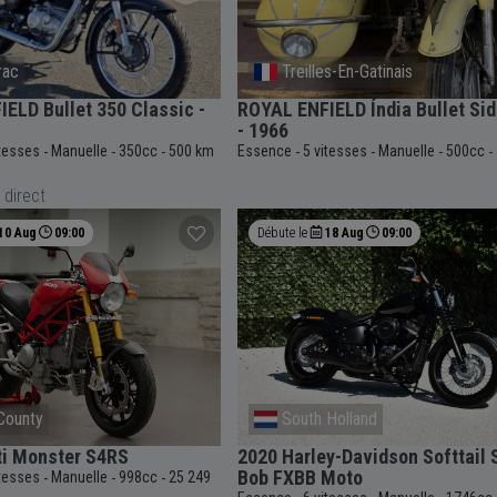
rac
Treilles-En-Gatinais
ELD Bullet 350 Classic -
ROYAL ENFIELD Índia Bullet Sid
- 1966
itesses
Manuelle
350cc
500 km
Essence
5 vitesses
Manuelle
500cc
-
-
-
-
-
-
-
 direct
10 Aug
09:00
Débute le
18 Aug
09:00
County
South Holland
ti Monster S4RS
2020 Harley-Davidson Softtail 
Bob FXBB Moto
itesses
Manuelle
998cc
25 249
-
-
-