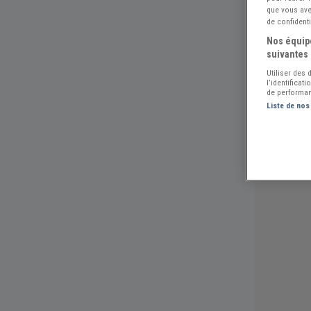
que vous avez
de confidenti
Nos équipe
suivantes 
Utiliser des
l’identificat
de performan
Liste de nos