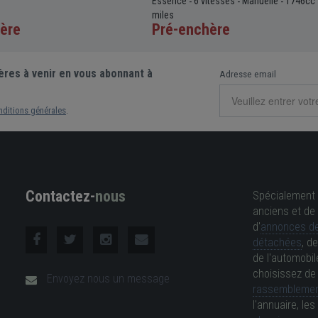
Essence
6 vitesses
Manuelle
1746cc
-
-
-
miles
ère
Pré-enchère
ères à venir en vous abonnant à
Adresse email
nditions générales
.
Contactez-
nous
Spécialement 
anciens et de 
d'
annonces de
détachées
, d
de l'automobil
choisissez d
Envoyez nous un message
rassemblemen
l'annuaire, l