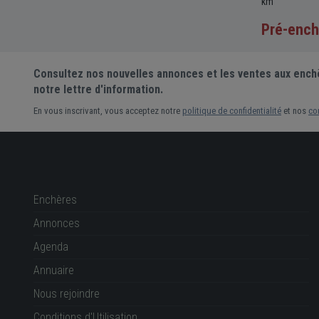
km
km
4 000 €
Pré-ench
Prix actuel •
5 enchères
Consultez nos nouvelles annonces et les ventes aux ench
notre lettre d'information.
En vous inscrivant, vous acceptez notre
politique de confidentialité
et nos
co
Enchères
Annonces
Agenda
Annuaire
Nous rejoindre
Conditions d'Utilisation