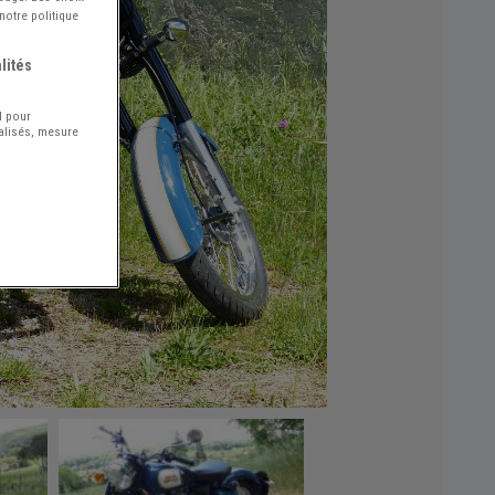
notre politique
lités
l pour
nalisés, mesure