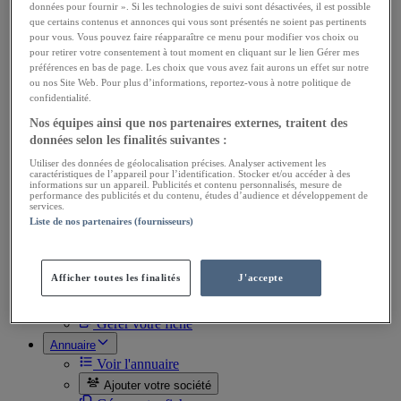
Ventes Utilitaires
données pour fournir ». Si les technologies de suivi sont désactivées, il est possible
Ventes de pièces
que certains contenus et annonces qui vous sont présentés ne soient pas pertinents
Achats Utilitaires
pour vous. Vous pouvez faire réapparaître ce menu pour modifier vos choix ou
Achats de pièces
pour retirer votre consentement à tout moment en cliquant sur le lien Gérer mes
préférences en bas de page. Les choix que vous avez fait aurons un effet sur notre
Divers
ou nos Site Web. Pour plus d’informations, reportez-vous à notre politique de
Ventes Docs, automobilia
confidentialité.
Achats Docs, automobilia
Ventes Miniatures
Nos équipes ainsi que nos partenaires externes, traitent des
Achats Miniatures
données selon les finalités suivantes :
Ventes Divers
Utiliser des données de géolocalisation précises. Analyser activement les
Achats Divers
caractéristiques de l’appareil pour l’identification. Stocker et/ou accéder à des
Toutes les annonces
informations sur un appareil. Publicités et contenu personnalisés, mesure de
performance des publicités et du contenu, études d’audience et développement de
Passer une annonce
services.
Liste de nos partenaires (fournisseurs)
Gérer mes annonces
Mes favoris
Agenda
Afficher toutes les finalités
J'accepte
Voir l'agenda
Annoncer votre sortie
Gérer votre fiche
Annuaire
Voir l'annuaire
Ajouter votre société