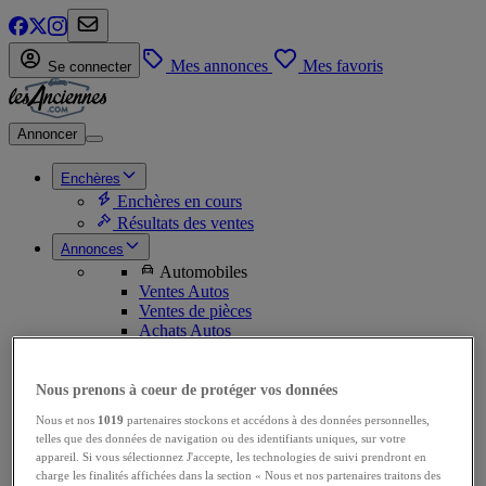
Mes annonces
Mes favoris
Se connecter
Annoncer
Enchères
Enchères en cours
Résultats des ventes
Annonces
Automobiles
Ventes Autos
Ventes de pièces
Achats Autos
Achats de pièces
Motos
Ventes Motos
Nous prenons à coeur de protéger vos données
Ventes de pièces
Nous et nos
1019
partenaires stockons et accédons à des données personnelles,
Achats Motos
telles que des données de navigation ou des identifiants uniques, sur votre
Achats de pièces
appareil. Si vous sélectionnez J'accepte, les technologies de suivi prendront en
Utilitaires
charge les finalités affichées dans la section « Nous et nos partenaires traitons des