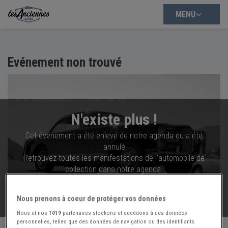
MENU
Evénement non trouvé
N'existe plus !
Cet événement a été enlevé de notre agenda ou a été
annulé
Retrouvez toutes les manifestations de l'automobile de
collection dans notre agenda.
VOIR TOUT NOTRE AGENDA
Nous prenons à coeur de protéger vos données
Nous et nos
1019
partenaires stockons et accédons à des données
personnelles, telles que des données de navigation ou des identifiants