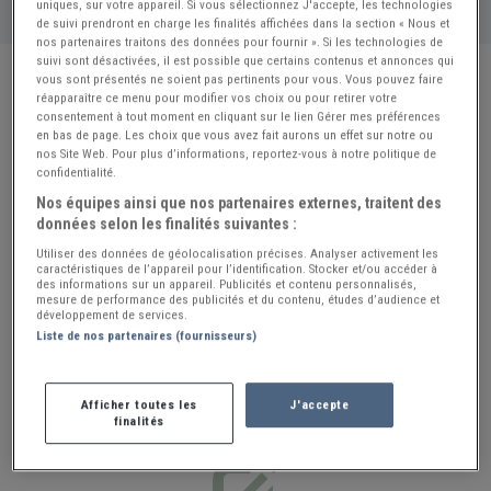
uniques, sur votre appareil. Si vous sélectionnez J'accepte, les technologies
de suivi prendront en charge les finalités affichées dans la section « Nous et
nos partenaires traitons des données pour fournir ». Si les technologies de
suivi sont désactivées, il est possible que certains contenus et annonces qui
vous sont présentés ne soient pas pertinents pour vous. Vous pouvez faire
réapparaître ce menu pour modifier vos choix ou pour retirer votre
consentement à tout moment en cliquant sur le lien Gérer mes préférences
en bas de page. Les choix que vous avez fait aurons un effet sur notre ou
nos Site Web. Pour plus d’informations, reportez-vous à notre politique de
confidentialité.
Nos équipes ainsi que nos partenaires externes, traitent des
données selon les finalités suivantes :
SUIVEZ-NOUS SUR FACEBOOK
Utiliser des données de géolocalisation précises. Analyser activement les
caractéristiques de l’appareil pour l’identification. Stocker et/ou accéder à
Rejoignez maintenant la communauté
des informations sur un appareil. Publicités et contenu personnalisés,
mesure de performance des publicités et du contenu, études d’audience et
lesAnciennes
développement de services.
Liste de nos partenaires (fournisseurs)
J'AIME
Afficher toutes les
J'accepte
finalités