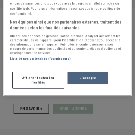
en bas de page. Les choix que vous avez fait aurons un effet sur notre ou
nos Site Web. Pour plus d’informations, reportez-vous à notre politique de
confidentialité.
09 AOU 2026
Nos équipes ainsi que nos partenaires externes, traitent des
données selon les finalités suivantes :
Utiliser des données de géolocalisation précises. Analyser activement les
17 ÈME BOURSE MULTI-
caractéristiques de l’appareil pour l’identification. Stocker et/ou accéder à
des informations sur un appareil. Publicités et contenu personnalisés,
COLLECTION...
mesure de performance des publicités et du contenu, études d’audience et
développement de services.
Liste de nos partenaires (fournisseurs)
VABRE (TARN) 09 Août 2026 17 ème BOURSE
MULTI – COLLECTIONS Jouets anciens.
Afficher toutes les
J'accepte
Monnaies. Rétrogamings. Cinéphilie....
finalités
EN SAVOIR +
VOIR L'AGENDA