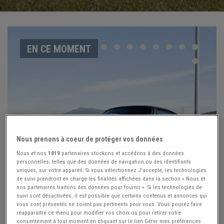
EN CE MOMENT
Nous prenons à coeur de protéger vos données
Nous et nos
1019
partenaires stockons et accédons à des données
personnelles, telles que des données de navigation ou des identifiants
uniques, sur votre appareil. Si vous sélectionnez J'accepte, les technologies
de suivi prendront en charge les finalités affichées dans la section « Nous et
nos partenaires traitons des données pour fournir ». Si les technologies de
1979 Porsche 911 Type 930 Turbo Coupé
suivi sont désactivées, il est possible que certains contenus et annonces qui
vous sont présentés ne soient pas pertinents pour vous. Vous pouvez faire
réapparaître ce menu pour modifier vos choix ou pour retirer votre
consentement à tout moment en cliquant sur le lien Gérer mes préférences