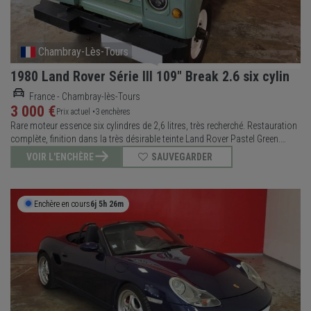
Chambray-Lès-Tours
1980 Land Rover Série III 109" Break 2.6 six cylin
France - Chambray-lès-Tours
3 000 €
Prix actuel •
3 enchères
Rare moteur essence six cylindres de 2,6 litres, très recherché. Restauration
complète, finition dans la très désirable teinte Land Rover Pastel Green.
Moyeux débrayables (free-wheeling hubs). Carte grise de collection. Le coup
VOIR L'ENCHÈRE
SAUVEGARDER
de cœur. C'est dommage que Land Rover n'ait pas monté son si
Enchère en cours
6j 5h 26m