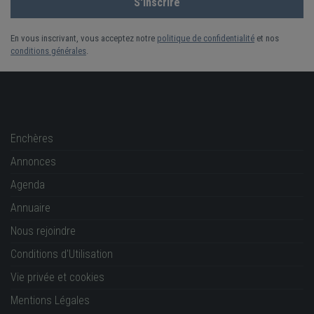
CHENARD ET WALCKER
CHENARD ET WALKER
En vous inscrivant, vous acceptez notre
politique de confidentialité
et nos
CHEVROLET
CHEVRON
CHRYSLER
conditions générales
.
CITROEN
CITROEN BURTON
CLEMENT BAYARD
CLENET
CLENET CABRIOLET
CORRE
Enchères
Annonces
CORVETTE
CROFTON
CROSLEY
DAF
Agenda
DAIMLER
DALLAS
DATSUN
DB
Annuaire
Nous rejoindre
DE DION BOUTON
DE FREMOND
Conditions d'Utilisation
Vie privée et cookies
DE LA CHAPELLE
DE SANCTIS
DE TOMASO
Mentions Légales