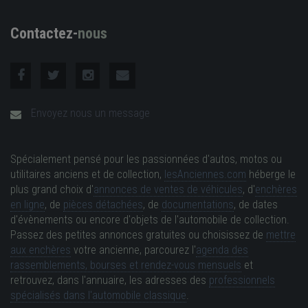
DECAUVILLE
DELAGE
DELAHAYE
Contactez-
nous
DELANEY
DELAUNAY BELLEVILLE
DELOREAN
DESOTO
DEUTSCH-BONNET (DB)
DEVINCI
Envoyez nous un message
DKW
DODGE
DONKERVOORT
DONNET ZEDEL
DUCHÈNE
DYNA-VERITAS
Spécialement pensé pour les passionnées d'autos, motos ou
utilitaires anciens et de collection,
lesAnciennes.com
héberge le
plus grand choix d'
annonces de ventes de véhicules
, d'
enchères
EDSEL
EL MOROCCO
EOLE GPM
ERMINI
en ligne
, de
pièces détachées
, de
documentations
, de dates
d'évènements ou encore d'objets de l'automobile de collection.
ESSEX
EXCALIBUR
F91
FACEL VEGA
Passez des petites annonces gratuites ou choisissez de
mettre
aux enchères
votre ancienne, parcourez l'
agenda des
rassemblements, bourses et rendez-vous mensuels
et
FACTORY FIVE
FAIRTHORPE
FERRARI
retrouvez, dans l'annuaire, les adresses des
professionnels
spécialisés dans l'automobile classique
.
FIAM
FIAT
FIAT ABARTH
FLANDERS