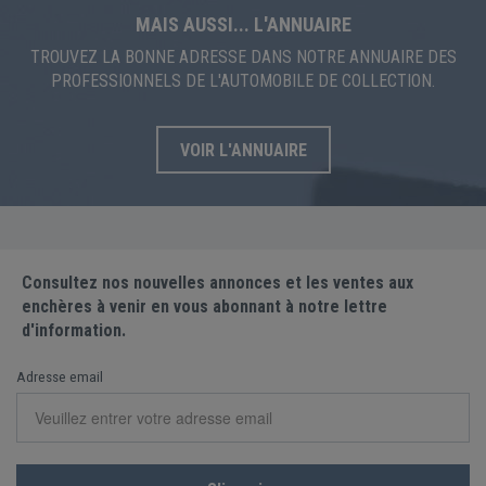
AUVERLAND
MAIS AUSSI... L'ANNUAIRE
BECK
BENTLEY
BERKELEY
TROUVEZ LA BONNE ADRESSE DANS NOTRE ANNUAIRE DES
PROFESSIONNELS DE L'AUTOMOBILE DE COLLECTION.
BERLIET
BEVERLEY BARNES
BITTER
BMC
BMW
BORGWARD
BRABHAM
VOIR L'ANNUAIRE
BRABUS
BRICKLIN
BRISTOL
BSA
BUGATTI
BUGGY BUFFALO
Consultez nos nouvelles annonces et les ventes aux
enchères à venir en vous abonnant à notre lettre
BUGGY MEYERS MANX
BUICK
BUIK
d'information.
Adresse email
C.G.V.
CADILLAC
CARBODIES
CATERHAM
CG
CHALMERS
CHECKER