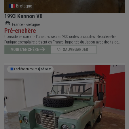
Bretagne
1993 Kannon V8
France - Bretagne
Pré-enchère
Considérée comme l'une des seules 200 unités produites. Réputée être
l'unique exemplaire présent en France. Importée du Japon avec droits de
douane acquittés. Numéros de série concordants constatés. Joint de base
VOIR L'ENCHÈRE
SAUVEGARDER
de remplacement inclus dans la ventePrésentation. La Kannon V8 est une
machine vé
Enchère en cours
4j 5h 51m