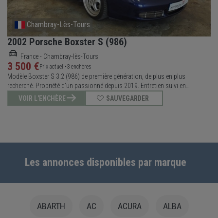
Chambray-Lès-Tours
2002 Porsche Boxster S (986)
France - Chambray-lès-Tours
3 500 €
Prix actuel •
3 enchères
Modèle Boxster S 3.2 (986) de première génération, de plus en plus
recherché. Propriété d'un passionné depuis 2019. Entretien suivi en
concession Porsche et chez des spécialistes de la marque. Embrayage,
VOIR L'ENCHÈRE
SAUVEGARDER
silencieux arrière et catalyseurs remplacés récemment. Vidange moteur
récente. Contrôle tech
Les annonces disponibles par marque
ABARTH
AC
ACURA
ALBA