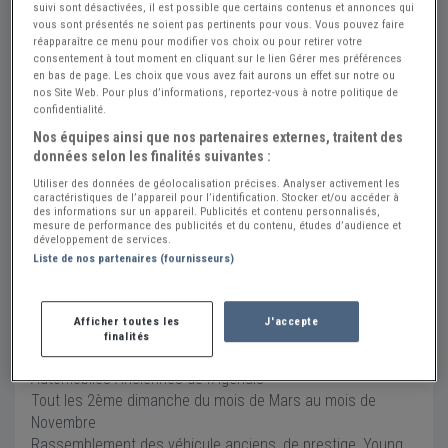
suivi sont désactivées, il est possible que certains contenus et annonces qui
vous sont présentés ne soient pas pertinents pour vous. Vous pouvez faire
réapparaître ce menu pour modifier vos choix ou pour retirer votre
consentement à tout moment en cliquant sur le lien Gérer mes préférences
en bas de page. Les choix que vous avez fait aurons un effet sur notre ou
nos Site Web. Pour plus d’informations, reportez-vous à notre politique de
confidentialité.
Nos équipes ainsi que nos partenaires externes, traitent des
données selon les finalités suivantes :
Rassemblement véhicules anciens (RDV Mensuel)
Utiliser des données de géolocalisation précises. Analyser activement les
dim. 14 septembre 2025
caractéristiques de l’appareil pour l’identification. Stocker et/ou accéder à
des informations sur un appareil. Publicités et contenu personnalisés,
Rond point de Castelculier (47240), parking Brico Cash en
mesure de performance des publicités et du contenu, études d’audience et
développement de services.
face de Renault Truck
Liste de nos partenaires (fournisseurs)
47240 CASTELCULIER
Voir sur la carte
Afficher toutes les
J'accepte
Automobiles Anciennes de l'Agenais
finalités
Automobiles Anciennes de l'Agenais
Tout les 2ème dimanche du mois de Mars au mois de
Novembre
Rassemblement des véhicule anciens, de prestige, Young