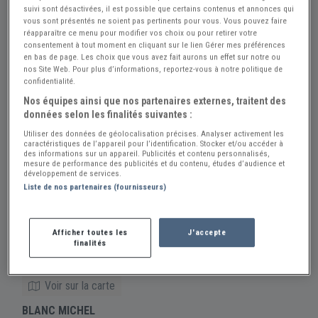
suivi sont désactivées, il est possible que certains contenus et annonces qui
vous sont présentés ne soient pas pertinents pour vous. Vous pouvez faire
réapparaître ce menu pour modifier vos choix ou pour retirer votre
consentement à tout moment en cliquant sur le lien Gérer mes préférences
en bas de page. Les choix que vous avez fait aurons un effet sur notre ou
nos Site Web. Pour plus d’informations, reportez-vous à notre politique de
confidentialité.
Nos équipes ainsi que nos partenaires externes, traitent des
données selon les finalités suivantes :
Utiliser des données de géolocalisation précises. Analyser activement les
caractéristiques de l’appareil pour l’identification. Stocker et/ou accéder à
des informations sur un appareil. Publicités et contenu personnalisés,
mesure de performance des publicités et du contenu, études d’audience et
développement de services.
Liste de nos partenaires (fournisseurs)
Rassemblement mensuel (RDV Mensuel)
dim. 19 avril 2026
Afficher toutes les
J'accepte
finalités
Parking du marché
27190 CONCHES-EN-OUCHE
Voir sur la carte
BLANC MICHEL