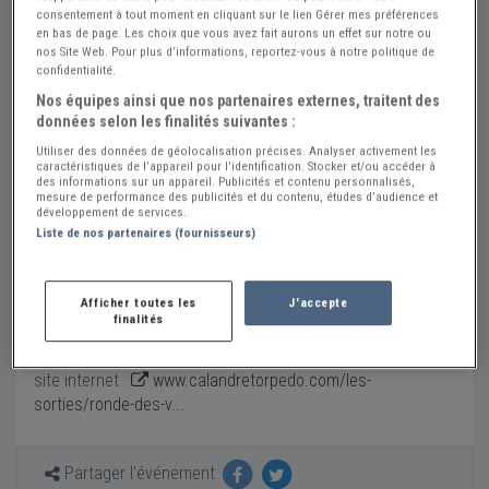
du sam. 13 au dim. 14 juin 2026
consentement à tout moment en cliquant sur le lien Gérer mes préférences
en bas de page. Les choix que vous avez fait aurons un effet sur notre ou
Kerprigent
nos Site Web. Pour plus d’informations, reportez-vous à notre politique de
29600 SAINTE-SEVE
confidentialité.
Voir sur la carte
Nos équipes ainsi que nos partenaires externes, traitent des
données selon les finalités suivantes :
Calandre et Torpédo
Utiliser des données de géolocalisation précises. Analyser activement les
Envoyer un message
caractéristiques de l’appareil pour l’identification. Stocker et/ou accéder à
des informations sur un appareil. Publicités et contenu personnalisés,
07 77 20 56 64
mesure de performance des publicités et du contenu, études d’audience et
développement de services.
www.calandretorpedo.com
Liste de nos partenaires (fournisseurs)
Sortie ouverte à tous types de véhicules (autos / motos /
Afficher toutes les
J'accepte
utilitaires) sortis d'usine avant 1945
finalités
Inscription obligatoire avant le 5 juin
Bulletin d'inscription disponible en téléchargement sur notre
site internet :
www.calandretorpedo.com/les-
sorties/ronde-des-v...
Partager l'événement