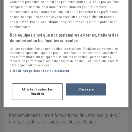
vous sont présentés ne soient pas pertinents pour vous. Vous pouvez faire
réapparaître ce menu pour modifier vos choix ou pour retirer votre
consentement à tout moment en cliquant sur le lien Gérer mes préférences
en bas de page. Les choix que vous avez fait aurons un effet sur notre ou
nos Site Web. Pour plus d’informations, reportez-vous à notre politique de
confidentialité.
Rassemblement au port de Morlaix (RDV Mensuel)
Nos équipes ainsi que nos partenaires externes, traitent des
dim. 07 juin 2026
données selon les finalités suivantes :
Place Edmond Puyo
Utiliser des données de géolocalisation précises. Analyser activement les
caractéristiques de l’appareil pour l’identification. Stocker et/ou accéder à
29600 MORLAIX
des informations sur un appareil. Publicités et contenu personnalisés,
mesure de performance des publicités et du contenu, études d’audience et
Voir sur la carte
développement de services.
Liste de nos partenaires (fournisseurs)
Calandre et Torpédo
Envoyer un message
Afficher toutes les
J'accepte
07 77 20 56 64
finalités
www.calandretorpedo.com
Rassemblement ouvert à tous types de véhicules (autos /
motos / cyclos / utilitaires) de plus de 30 ans