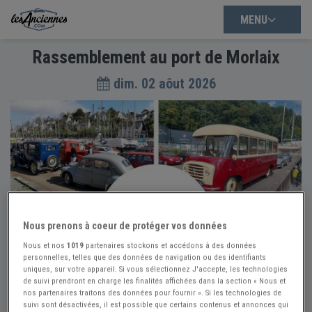
MENU
Rassemblement au port de Morlaix
dim. 02 aôut 2026
Nous prenons à coeur de protéger vos données
Nous et nos
1019
partenaires stockons et accédons à des données
personnelles, telles que des données de navigation ou des identifiants
uniques, sur votre appareil. Si vous sélectionnez J'accepte, les technologies
de suivi prendront en charge les finalités affichées dans la section « Nous et
nos partenaires traitons des données pour fournir ». Si les technologies de
suivi sont désactivées, il est possible que certains contenus et annonces qui