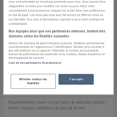
vous sont présentés ne soient pas pertinents pour vous. Vous pouvez faire
réapparaître ce menu pour modifier vos choix ou pour retirer votre
consentement à tout moment en cliquant sur le lien Gérer mes préférences
en bas de page. Les choix que vous avez fait aurons un effet sur notre ou
nos Site Web. Pour plus d’informations, reportez-vous à notre politique de
confidentialité.
Rassemblement au port de Morlaix (RDV Mensuel)
Nos équipes ainsi que nos partenaires externes, traitent des
dim. 02 aôut 2026
données selon les finalités suivantes :
Place Edmond Puyo
Utiliser des données de géolocalisation précises. Analyser activement les
caractéristiques de l’appareil pour l’identification. Stocker et/ou accéder à
29600 MORLAIX
des informations sur un appareil. Publicités et contenu personnalisés,
mesure de performance des publicités et du contenu, études d’audience et
Voir sur la carte
développement de services.
Liste de nos partenaires (fournisseurs)
Calandre et Torpédo
Envoyer un message
Afficher toutes les
J'accepte
07 77 20 56 64
finalités
www.calandretorpedo.com
Rassemblement ouvert à tous types de véhicules (autos /
motos / cyclos / utilitaires) de plus de 30 ans