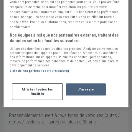
vous sont présentés ne soient pas pertinents pour vous. Vous pouvez faire
réapparaître ce menu pour modifier vos choix ou pour retirer votre
consentement à tout moment en cliquant sur le lien Gérer mes préférences
en bas de page. Les choix que vous avez fait aurons un effet sur notre ou
nos Site Web. Pour plus d’informations, reportez-vous à notre politique de
confidentialité.
Rassemblement au port de Morlaix (RDV Mensuel)
Nos équipes ainsi que nos partenaires externes, traitent des
dim. 04 octobre 2026
données selon les finalités suivantes :
Place Edmond Puyo
Utiliser des données de géolocalisation précises. Analyser activement les
caractéristiques de l’appareil pour l’identification. Stocker et/ou accéder à
29600 MORLAIX
des informations sur un appareil. Publicités et contenu personnalisés,
mesure de performance des publicités et du contenu, études d’audience et
Voir sur la carte
développement de services.
Liste de nos partenaires (fournisseurs)
Calandre et Torpédo
Envoyer un message
Afficher toutes les
J'accepte
07 77 20 56 64
finalités
www.calandretorpedo.com
Rassemblement ouvert à tous types de véhicules (autos /
motos / cyclos / utilitaires) de plus de 30 ans