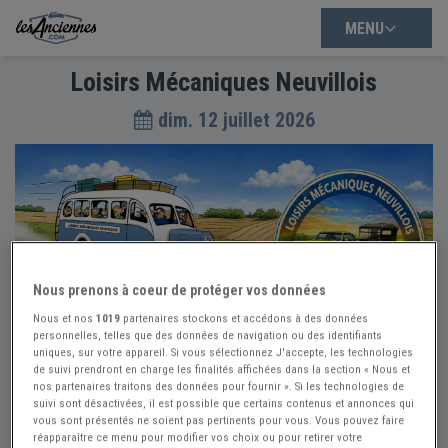
MENU
Loisirs Mécaniques Neuvillois
dim. 12 juillet 2026
Nous prenons à coeur de protéger vos données
Nous et nos
1019
partenaires stockons et accédons à des données
personnelles, telles que des données de navigation ou des identifiants
uniques, sur votre appareil. Si vous sélectionnez J'accepte, les technologies
de suivi prendront en charge les finalités affichées dans la section « Nous et
nos partenaires traitons des données pour fournir ». Si les technologies de
Loisirs Mécaniques Neuvillois (RDV Mensuel)
suivi sont désactivées, il est possible que certains contenus et annonces qui
vous sont présentés ne soient pas pertinents pour vous. Vous pouvez faire
réapparaître ce menu pour modifier vos choix ou pour retirer votre
dim. 12 juillet 2026