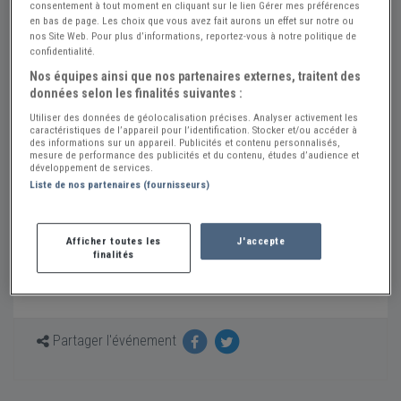
consentement à tout moment en cliquant sur le lien Gérer mes préférences
Parking LIDL
en bas de page. Les choix que vous avez fait aurons un effet sur notre ou
nos Site Web. Pour plus d’informations, reportez-vous à notre politique de
86170 NEUVILLE-DE-POITOU
confidentialité.
Voir sur la carte
Nos équipes ainsi que nos partenaires externes, traitent des
données selon les finalités suivantes :
Loisirs Mécaniques Neuvillois
Utiliser des données de géolocalisation précises. Analyser activement les
Envoyer un message
caractéristiques de l’appareil pour l’identification. Stocker et/ou accéder à
des informations sur un appareil. Publicités et contenu personnalisés,
mesure de performance des publicités et du contenu, études d’audience et
Rendez-vous mensuel ouvert aux moto, voitures de
développement de services.
collectiosn, Youngtimer, Avant guerre, prestige
Liste de nos partenaires (fournisseurs)
Horaires:
10h - 12h
Afficher toutes les
J'accepte
finalités
A noter:
Ce RDV Mensuel a lieu chaque 2ème dimanche du
mois sauf en janvier, février, novembre et décembre
Partager l'événement