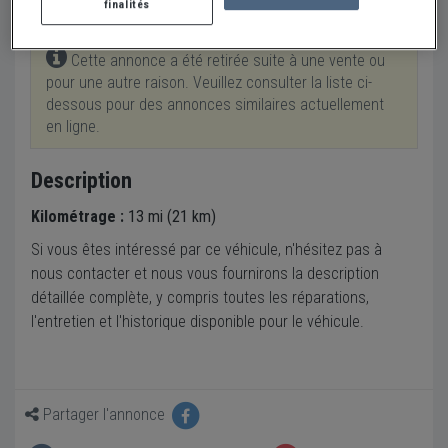
finalités
Cette annonce a été retirée suite à une vente ou
pour une autre raison. Veuillez consulter la liste ci-
dessous pour des annonces similaires actuellement
en ligne.
Description
Kilométrage :
13 mi (21 km)
Si vous êtes intéressé par ce véhicule, n'hésitez pas à
nous contacter et nous vous fournirons la description
détaillée complète, y compris toutes les réparations,
l'entretien et l'historique disponible pour le véhicule.
Partager l'annonce