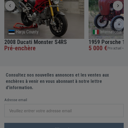
Harju County
International
2008 Ducati Monster S4RS
1959 Porsche 10
Pré-enchère
5 000 €
Prix actuel •
4 e
Consultez nos nouvelles annonces et les ventes aux
enchères à venir en vous abonnant à notre lettre
d'information.
Adresse email