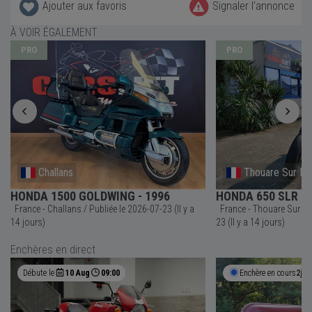
Ajouter aux favoris
Signaler l'annonce
À VOIR ÉGALEMENT
PRO
PRO
Challans
Thouare Sur Lo
HONDA 1500 GOLDWING - 1996
HONDA 650 SLR - 
France - Challans / Publiée le 2026-07-23 (Il y a
France - Thouare Sur Loire / Publiée le 202
14 jours)
23 (Il y a 14 jours)
Enchères en direct
Débute le
10 Aug
09:00
Enchère en cours
2j 7