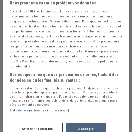
Nous prenons à coeur de protéger vos données
Nous et nos
1017
partenaires stockons et accédons à des données
personnelles, telles que des données de navigation ou des identifiants
+31
uniques, sur votre appareil. Si vous sélectionnez J'accepte, les technologies
de suivi prendront en charge les finalités affichées dans la section « Nous et
nos partenaires traitons des données pour fournir ». Si les technologies de
suivi sont désactivées, il est possible que certains contenus et annonces qui
vous sont présentés ne soient pas pertinents pour vous. Vous pouvez faire
réapparaître ce menu pour modifier vos choix ou pour retirer votre
Réf : A872022
Actualisée le : 14/07/2026
consentement à tout moment en cliquant sur le lien Gérer mes préférences
en bas de page. Les choix que vous avez fait aurons un effet sur notre ou
1979 Honda mi Super Sport
nos Site Web. Pour plus d’informations, reportez-vous à notre politique de
confidentialité.
Créer une alerte Honda CH
Nos équipes ainsi que nos partenaires externes, traitent des
$ 29000
données selon les finalités suivantes :
Utiliser des données de géolocalisation précises. Analyser activement les
caractéristiques de l’appareil pour l’identification. Stocker et/ou accéder à
des informations sur un appareil. Publicités et contenu personnalisés,
Made in US
PRO
mesure de performance des publicités et du contenu, études d’audience et
développement de services.
États-Unis
Liste de nos partenaires (fournisseurs)
Visitez le concessionnaire
Afficher toutes les
J'accepte