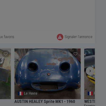
ux favoris
Signaler l'annonce
Le Havre
Perigue
AUSTIN HEALEY Sprite MK1 - 1960
WESTFIELD S
Essence
4 vit
-