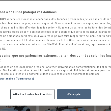
ons à coeur de protéger vos données
1019
partenaires stockons et accédons à des données personnelles, telles que des donn
 des identifiants uniques, sur votre appareil. Si vous sélectionnez J'accepte, les technolog
 charge les finalités affichées dans la section « Nous et nos partenaires traitons des donn
 les technologies de suivi sont désactivées, il est possible que certains contenus et annon
és ne soient pas pertinents pour vous. Vous pouvez faire réapparaître ce menu pour modif
 votre consentement à tout moment en cliquant sur le lien Gérer mes préférences en bas de
 fait aurons un effet sur notre ou nos Site Web. Pour plus d’informations, reportez-vous à 
alité.
s ainsi que nos partenaires externes, traitent des données selon les fina
:
 données de géolocalisation précises. Analyser activement les caractéristiques de l’apparei
ion. Stocker et/ou accéder à des informations sur un appareil. Publicités et contenu person
ce des publicités et du contenu, études d’audience et développement de services.
 partenaires (fournisseurs)
Afficher toutes les finalités
J'accepte