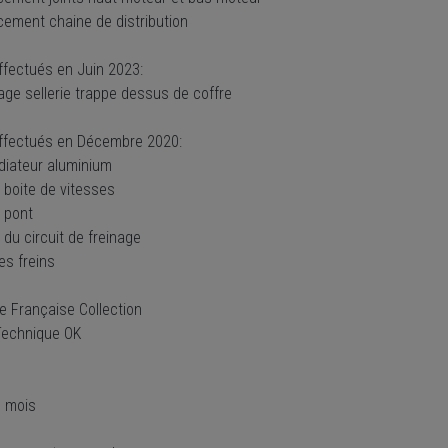
ement chaine de distribution
ffectués en Juin 2023:
age sellerie trappe dessus de coffre
ffectués en Décembre 2020:
diateur aluminium
 boite de vitesses
 pont
du circuit de freinage
es freins
e Française Collection
Technique OK
6 mois