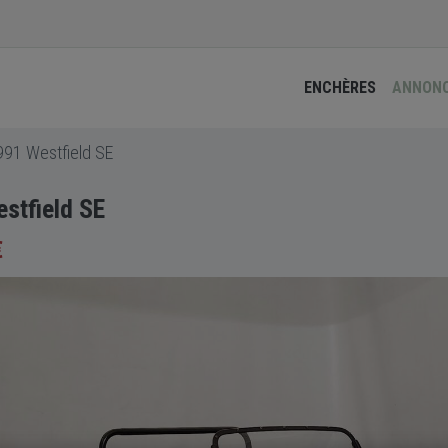
ENCHÈRES
ANNON
991 Westfield SE
stfield SE
€