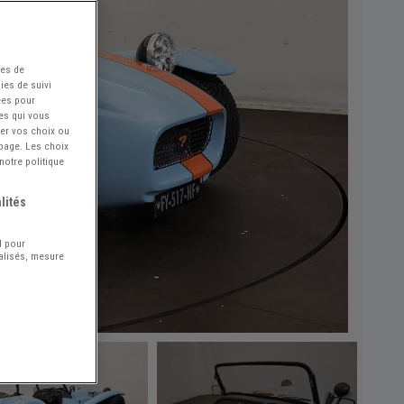
ées de
ies de suivi
ées pour
ces qui vous
ier vos choix ou
 page. Les choix
notre politique
lités
l pour
nalisés, mesure