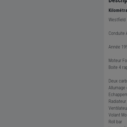
Descrip
Kilométr
Westfield
Conduite 
Année 19
Moteur Fo
Boite 4 ra
Deux car
Allumage 
Echappem
Radiateur
Ventilateu
Volant Mo
Roll bar