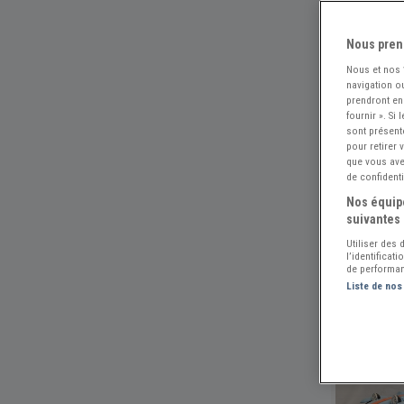
Nous pren
Nous et nos
navigation ou
prendront en
fournir ». Si
sont présent
pour retirer
que vous avez
de confidenti
Nos équipe
suivantes 
Utiliser des
l’identificat
de performan
Liste de nos