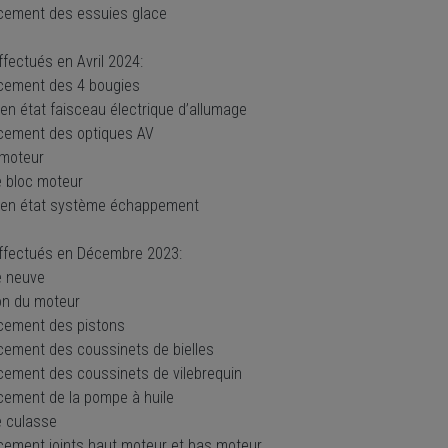
cement des essuies glace
fectués en Avril 2024:
cement des 4 bougies
en état faisceau électrique d’allumage
cement des optiques AV
 moteur
e bloc moteur
 en état système échappement
ffectués en Décembre 2023:
e neuve
on du moteur
cement des pistons
ement des coussinets de bielles
ement des coussinets de vilebrequin
ement de la pompe à huile
e culasse
ement joints haut moteur et bas moteur