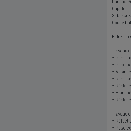
Harnais S
Capote
Side scre
Coupe bat
Entretien
Travaux ef
– Remplac
– Pose ba
– Vidange
– Remplac
– Réglage
– Etanchéi
– Réglage
Travaux e
– Réfecti
– Pose co