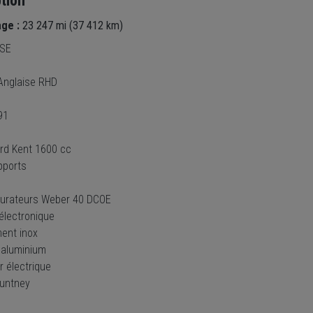
tion
age :
23 247 mi (37 412 km)
 SE
Anglaise RHD
91
rd Kent 1600 cc
pports
burateurs Weber 40 DCOE
électronique
ent inox
 aluminium
r électrique
untney