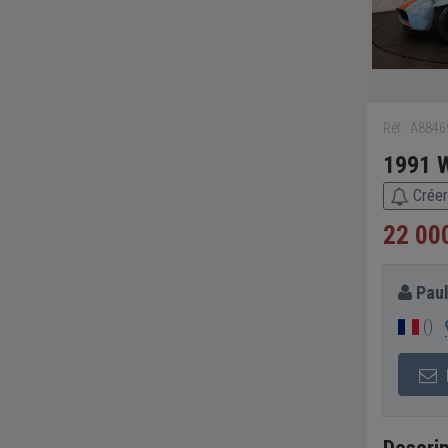
Réf : A884
1991 W
Créer
22 00
Paul
()