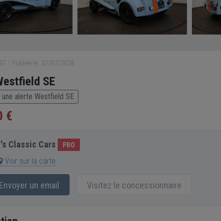
697
Publiée le : 07/07/2026
estfield SE
 une alerte Westfield SE
0 €
's Classic Cars
PRO
Voir sur la carte
Envoyer un email
Visitez le concessionnaire