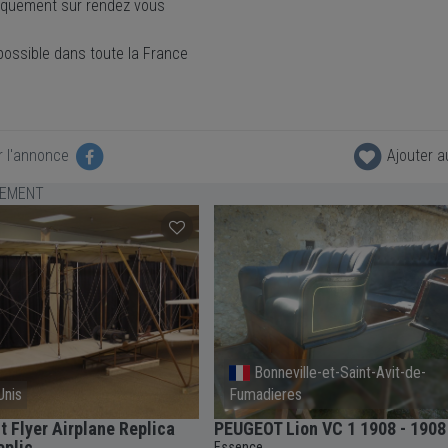
niquement sur rendez vous
possible dans toute la France
r l'annonce
Ajouter a
LEMENT
Bonneville-et-Saint-Avit-de-
Unis
Fumadieres
t Flyer Airplane Replica
PEUGEOT Lion VC 1 1908 - 1908
eplic
Essence