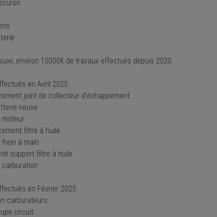
ecuron
ens
terie
 suivi, environ 15000€ de travaux effectués depuis 2020
fectués en Avril 2025:
ement joint de collecteur d’échappement
tterie neuve
 moteur
ement filtre à huile
 frein à main
té support filtre à huile
 carburation
ffectués en Février 2025:
on carburateurs
upe circuit