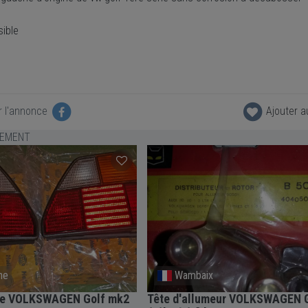
sible
r l'annonce
Ajouter a
LEMENT
ne
Wambaix
ère VOLKSWAGEN Golf mk2
Tête d'allumeur VOLKSWAGEN 