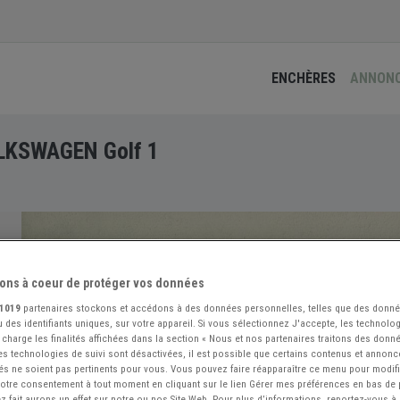
ENCHÈRES
ANNON
OLKSWAGEN Golf 1
ons à coeur de protéger vos données
1019
partenaires stockons et accédons à des données personnelles, telles que des donn
 des identifiants uniques, sur votre appareil. Si vous sélectionnez J'accepte, les technolog
 charge les finalités affichées dans la section « Nous et nos partenaires traitons des donn
 les technologies de suivi sont désactivées, il est possible que certains contenus et annon
és ne soient pas pertinents pour vous. Vous pouvez faire réapparaître ce menu pour modif
 votre consentement à tout moment en cliquant sur le lien Gérer mes préférences en bas de
 fait aurons un effet sur notre ou nos Site Web. Pour plus d’informations, reportez-vous à 