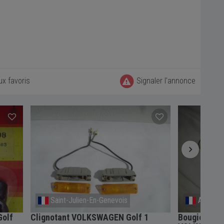
ux favoris
Signaler l'annonce
Saint-Julien-En-Genevois
Aviron
Golf
Clignotant VOLKSWAGEN Golf 1
Bougies BO