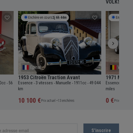
VOLKSWAGE
Enchère en cours
2j 6h 44m
Enchère en 
Epinal
Waterlo
1953 Citroën Traction Avant
1971 Masera
0cc
56
Essence
3 vitesses
Manuelle
1911cc
49 044
Essence
5 vit
-
-
-
-
-
-
km
miles
10 100 €
0 €
Prix actuel •
13 enchères
Prix actuel