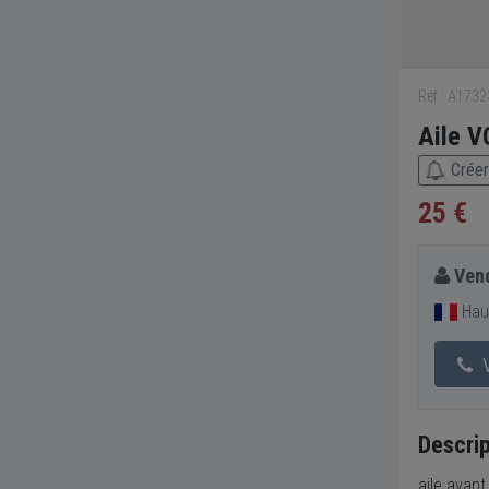
Réf : A173
Aile 
Créer
25 €
Vend
Haut
V
Descrip
aile avan