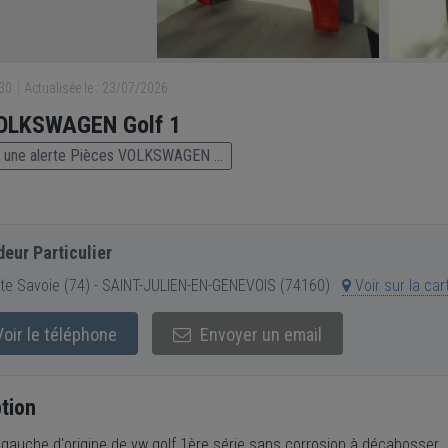
230
Actualisée le : 23/07/2026
VOLKSWAGEN Golf 1
 une alerte Pièces VOLKSWAGEN ...
eur Particulier
e Savoie (74) - SAINT-JULIEN-EN-GENEVOIS (74160)
Voir sur la car
oir le téléphone
Envoyer un email
tion
t gauche d'origine de vw golf 1ère série sans corrosion à décabosser