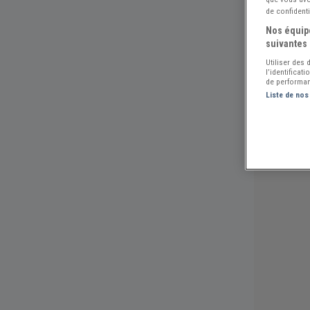
de confidenti
Nos équipe
suivantes 
Utiliser des
l’identificat
de performan
Liste de nos