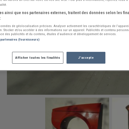
alité.
s ainsi que nos partenaires externes, traitent des données selon les fina
:
 données de géolocalisation précises. Analyser activement les caractéristiques de l’apparei
ion. Stocker et/ou accéder à des informations sur un appareil. Publicités et contenu person
ce des publicités et du contenu, études d’audience et développement de services.
 partenaires (fournisseurs)
Afficher toutes les finalités
J'accepte