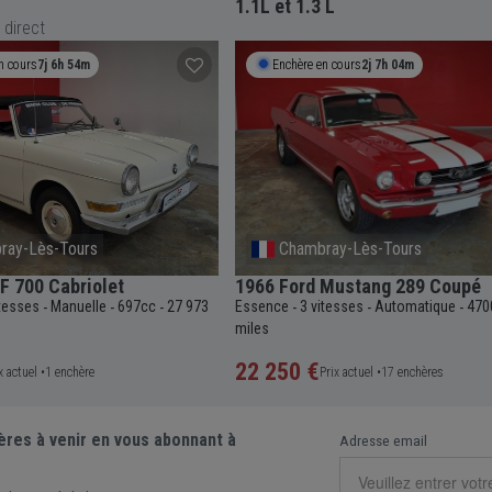
1.1L et 1.3 L
 direct
n cours
7j 6h 54m
Enchère en cours
2j 7h 04m
ray-Lès-Tours
Chambray-Lès-Tours
 700 Cabriolet
1966 Ford Mustang 289 Coupé
itesses
Manuelle
697cc
27 973
Essence
3 vitesses
Automatique
470
-
-
-
-
-
-
miles
22 250 €
x actuel •
1 enchère
Prix actuel •
17 enchères
ères à venir en vous abonnant à
Adresse email