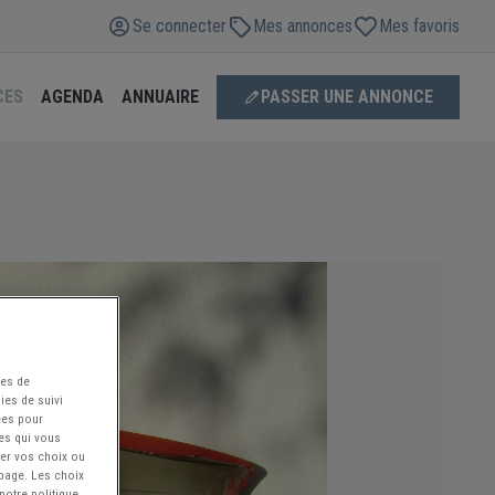
Se connecter
Mes annonces
Mes favoris
CES
AGENDA
ANNUAIRE
PASSER UNE ANNONCE
ées de
ies de suivi
ées pour
ces qui vous
ier vos choix ou
 page. Les choix
notre politique