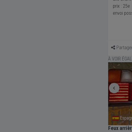
prix : 25e
envoi pos
Partage
À VOIR ÉGA
Saint-Julien-En-Genevois
Espag
olf 900
Calandre VOLKSWAGEN Golf 1
Feux arri