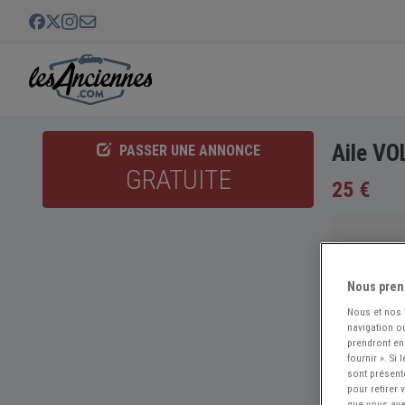
Aile V
PASSER UNE ANNONCE
GRATUITE
25 €
Nous pren
Nous et nos
navigation ou
prendront en
fournir ». Si
sont présent
pour retirer
que vous avez