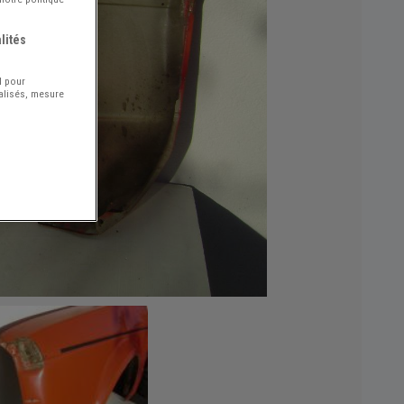
lités
l pour
nalisés, mesure