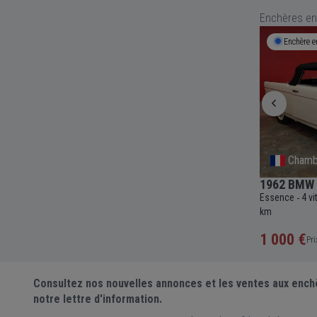
Enchères en
Enchère en cours
5j 6h 59m
Enchère e
Provence-Alpes-Cote D'Azur
Chamb
4.0
1988 Lancia Thema 8.32
1962 BMW F
Essence
5 vitesses
Manuelle
2927cc
145
Essence
4 v
-
-
-
-
-
980cc
84
-
837 km
km
5 000 €
1 000 €
Prix actuel •
2 enchères
Pri
Consultez nos nouvelles annonces et les ventes aux ench
notre lettre d'information.