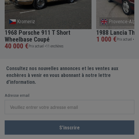
Kromeriz
Provence-Alpes
1968 Porsche 911 T Short
1988 Lancia The
1 000 €
Wheelbase Coupé
Prix actuel •
1 e
40 000 €
Prix actuel •
11 enchères
Consultez nos nouvelles annonces et les ventes aux
enchères à venir en vous abonnant à notre lettre
d'information.
Adresse email