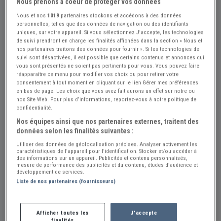
Nous prenons à coeur de protéger vos données
Nous et nos
1019
partenaires stockons et accédons à des données
personnelles, telles que des données de navigation ou des identifiants
uniques, sur votre appareil. Si vous sélectionnez J'accepte, les technologies
de suivi prendront en charge les finalités affichées dans la section « Nous et
nos partenaires traitons des données pour fournir ». Si les technologies de
suivi sont désactivées, il est possible que certains contenus et annonces qui
vous sont présentés ne soient pas pertinents pour vous. Vous pouvez faire
réapparaître ce menu pour modifier vos choix ou pour retirer votre
Réf : A768117
Actualisée le : 14/07/2026
consentement à tout moment en cliquant sur le lien Gérer mes préférences
en bas de page. Les choix que vous avez fait aurons un effet sur notre ou
ALFA ROMEO Giulia Spider - 1965
nos Site Web. Pour plus d’informations, reportez-vous à notre politique de
confidentialité.
Créer une alerte ALFA ROMEO Giulia
Nos équipes ainsi que nos partenaires externes, traitent des
données selon les finalités suivantes :
109 000 €
Utiliser des données de géolocalisation précises. Analyser activement les
caractéristiques de l’appareil pour l’identification. Stocker et/ou accéder à
des informations sur un appareil. Publicités et contenu personnalisés,
GARAGE ALBERT MICHEL
PRO
mesure de performance des publicités et du contenu, études d’audience et
développement de services.
Belgique
Liste de nos partenaires (fournisseurs)
Voir le téléphone
Afficher toutes les
J'accepte
finalités