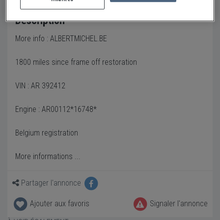
Description
More info : ALBERTMICHEL.BE
1800 miles since frame off restoration
VIN : AR 392412
Engine : AR00112*16748*
Belgium registration
More informations ...
Partager l'annonce
Ajouter aux favoris
Signaler l'annonce