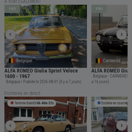
À VOIR ÉGALEMENT
PRO
PRO
Belgique
Carnieres
ALFA ROMEO Giulia Sprint Veloce
ALFA ROMEO Giulia
1600 - 1967
Belgique - CARNIERES / Publiée le 2026-07-23 (Il y
Belgique / Publiée le 2026-08-01 (Il y a 7 jours)
a 16 jours)
Enchères en direct
Termine bientôt
6h 40m 36s
Enchère en cours
6j 7