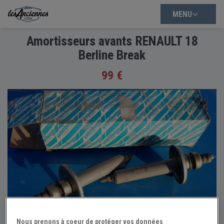
MENU
Amortisseurs avants RENAULT 18
Berline Break
99 €
Nous prenons à coeur de protéger vos données