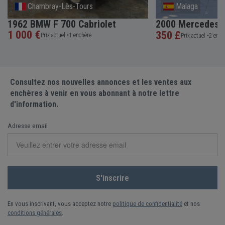
Chambray-Lès-Tours
Malaga
1962 BMW F 700 Cabriolet
2000 Mercedes-
1 000 €
350 £
Prix actuel •
1 enchère
Prix actuel •
2 ench
Consultez nos nouvelles annonces et les ventes aux
enchères à venir en vous abonnant à notre lettre
d'information.
Adresse email
En vous inscrivant, vous acceptez notre
politique de confidentialité
et nos
conditions générales
.