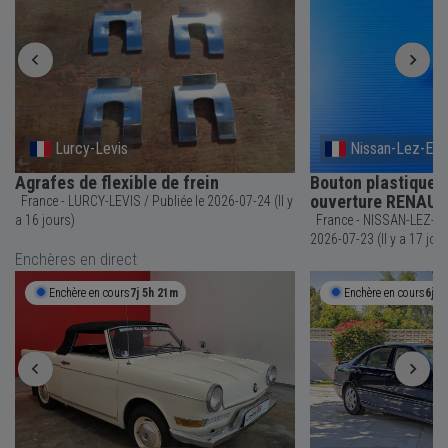
Lurcy-Levis
Nissan-Lez-Ens
Agrafes de flexible de frein
Bouton plastique p
ouverture RENAUL
France - LURCY-LEVIS / Publiée le 2026-07-24 (Il y
a 16 jours)
France - NISSAN-LEZ-ENSERUNE 
2026-07-23 (Il y a 17 jou
Enchères en direct
Enchère en cours
7j 5h 21m
Enchère en cours
6j 6