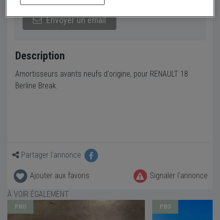
Envoyer un email
Description
Amortisseurs avants neufs d'origine, pour RENAULT 18
Berline Break.
Partager l'annonce
Ajouter aux favoris
Signaler l'annonce
À VOIR ÉGALEMENT
PRO
PRO