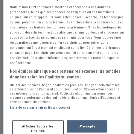
Nous et nos
1019
partenaires stockons et accédons à des données
personnelles, telles que des données de navigation ou des identifiants
uniques, sur votre appareil. Si vous sélectionnez J'accepte, les technologies
de suivi prendront en charge les finalités affichées dans la section « Nous et
nos partenaires traitons des données pour fournir ». Si les technologies de
suivi sont désactivées, il est possible que certains contenus et annonces qui
vous sont présentés ne soient pas pertinents pour vous. Vous pouvez faire
réapparaître ce menu pour modifier vos choix ou pour retirer votre
Réf : A196051
Actualisée le : 23/07/2026
consentement à tout moment en cliquant sur le lien Gérer mes préférences
en bas de page. Les choix que vous avez fait aurons un effet sur notre ou
Amortisseurs avants RENAULT 18
nos Site Web. Pour plus d’informations, reportez-vous à notre politique de
confidentialité.
Berline Break
Nos équipes ainsi que nos partenaires externes, traitent des
données selon les finalités suivantes :
99 €
Utiliser des données de géolocalisation précises. Analyser activement les
caractéristiques de l’appareil pour l’identification. Stocker et/ou accéder à
des informations sur un appareil. Publicités et contenu personnalisés,
Auto Passion Rénovation
PRO
mesure de performance des publicités et du contenu, études d’audience et
développement de services.
Hérault (34) - NISSAN-LEZ-ENSERUNE (34440)
Liste de nos partenaires (fournisseurs)
Voir sur la carte
Afficher toutes les
J'accepte
Voir le téléphone
finalités