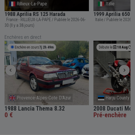
Rillieux-La-Pape
Italie
1988 Aprilia RS 125 Harada
1999 Aprilia 650 
France - RILLIEUX-LA-PAPE / Publiée le 2026-06-
Italie / Publié
30 (Il y a 38 jours)
Enchères en direct
Enchère en cours
7j 2h 49m
Débute le
10 Aug
0
Provence-Alpes-Cote D'Azur
Harju County
1988 Lancia Thema 8.32
2008 Ducati Mon
0 €
Pré-enchère