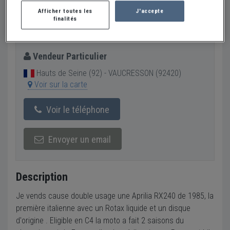
Créer une alerte APRILIA RX240
Afficher toutes les
J'accepte
finalités
2 900 €
Vendeur Particulier
Hauts de Seine (92) - VAUCRESSON (92420)
Voir sur la carte
Voir le téléphone
Envoyer un email
Description
Je vends cause double usage une Aprilia RX240 de 1985, la
première italienne avec un Rotax liquide et un disque
d'origine . Eligible en C4 la moto a fait 2 saisons du