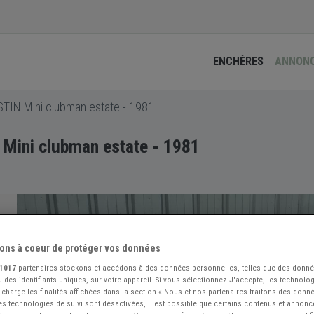
ENCHÈRES
ANNON
TIN Mini clubman estate - 1981
Mini clubman estate - 1981
ons à coeur de protéger vos données
1017
partenaires stockons et accédons à des données personnelles, telles que des donn
 des identifiants uniques, sur votre appareil. Si vous sélectionnez J'accepte, les technolog
 charge les finalités affichées dans la section « Nous et nos partenaires traitons des donn
 les technologies de suivi sont désactivées, il est possible que certains contenus et annon