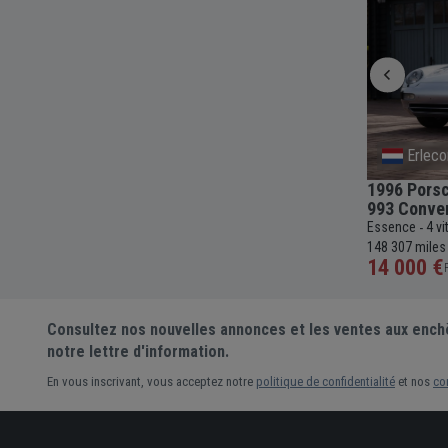
Basilicata
Erlec
1979 Porsche 911 Type 930 Turbo
1996 Porsc
Coupé
993 Conver
c
49 044
-
Essence
4 vitesses
Manuelle
3300cc
69 336
Essence
4 v
-
-
-
-
-
miles
148 307 miles
52 500 €
14 000 €
Prix actuel •
16 enchères
Consultez nos nouvelles annonces et les ventes aux ench
notre lettre d'information.
En vous inscrivant, vous acceptez notre
politique de confidentialité
et nos
co