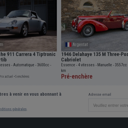
om
Argentat
he 911 Carrera 4 Tiptronic
1946 Delahaye 135 M Three-Pos
tib
Cabriolet
itesses
Automatique
3600cc
Essence
4 vitesses
Manuelle
3557cc
-
-
-
-
-
-
km
Pré-enchère
Prix actuel •
5 enchères
ères à venir en vous abonnant à
Adresse email
nditions générales
.