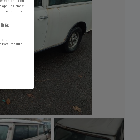
ier vos choix ou
 page. Les choix
notre politique
lités
l pour
nalisés, mesure