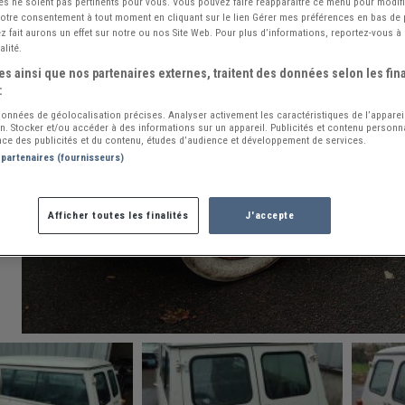
és ne soient pas pertinents pour vous. Vous pouvez faire réapparaître ce menu pour modif
 votre consentement à tout moment en cliquant sur le lien Gérer mes préférences en bas de
 fait aurons un effet sur notre ou nos Site Web. Pour plus d’informations, reportez-vous à 
alité.
s ainsi que nos partenaires externes, traitent des données selon les fina
:
 données de géolocalisation précises. Analyser activement les caractéristiques de l’apparei
ion. Stocker et/ou accéder à des informations sur un appareil. Publicités et contenu person
ce des publicités et du contenu, études d’audience et développement de services.
 partenaires (fournisseurs)
Afficher toutes les finalités
J'accepte