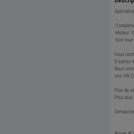
Descrip
Spécialis
-Complète
-Moteur 1
-Non tour
Vous rech
D'autres 
Nous somm
une VW C
Plus de vé
Pour plus
Démarches 
#rover #C