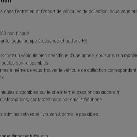
tion
és dans l'entretien et l'import de véhicules de collection, nous vous
000 non bloqué
nante, souci pompe à essence et batterie HS
erchez un véhicule bien spécifique d’une année, couleur ou un modèle 
modèles sont disponibles...
es à même de vous trouver le véhicule de collection correspondant à 
ox …
hicules disponibles sur le site Internet passionclassiccars.fr
 d’informations, contactez nous par email/téléphone.
administratives et livraison à domicile possibles.
ooper #innocenti #austin