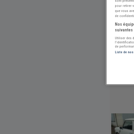
sont présent
pour retirer
que vous avez
de confidenti
Nos équipe
suivantes 
Utiliser des
l’identificat
de performan
Liste de nos