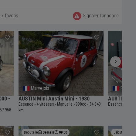
ux favoris
Signaler l'annonce
Marvejols
Pornic
000 -
AUSTIN Mini Austin Mini - 1980
AUSTIN Mini
Essence
4 vitesses
Manuelle
998cc
34 840
Essence
4 vit
-
-
-
-
-
57 958
km
Débute le
Demain
09:00
Débute le
De