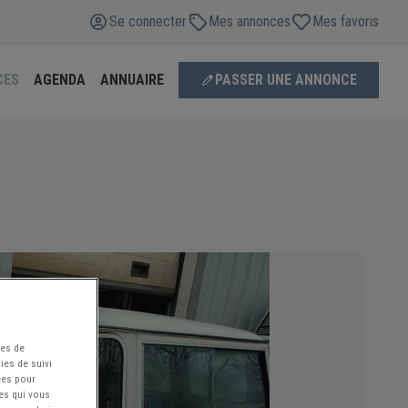
Se connecter
Mes annonces
Mes favoris
CES
AGENDA
ANNUAIRE
PASSER UNE ANNONCE
ées de
ies de suivi
ées pour
ces qui vous