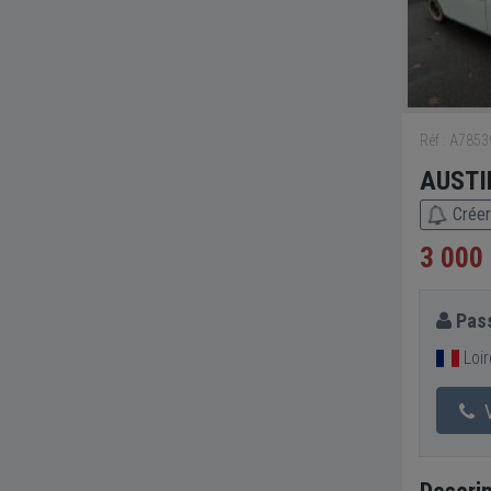
Réf : A785
AUSTIN
Créer
3 000
Pass
Loir
V