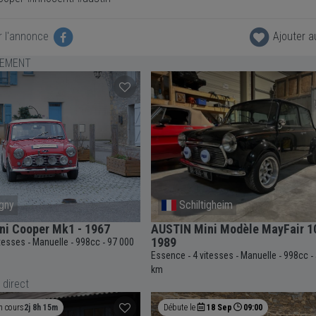
r l'annonce
Ajouter a
LEMENT
gny
Schiltigheim
ni Cooper Mk1 - 1967
AUSTIN Mini Modèle MayFair 1
1989
itesses
Manuelle
998cc
97 000
-
-
-
Essence
4 vitesses
Manuelle
998cc
-
-
-
-
km
 direct
n cours
2j 8h 15m
Débute le
18 Sep
09:00