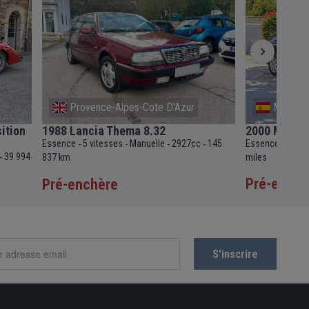
Provence-Alpes-Cote D'Azur
Malaga
ition
1988 Lancia Thema 8.32
2000 Merce
Essence
5 vitesses
Manuelle
2927cc
145
Essence
4 vit
-
-
-
-
-
39 994
-
837 km
miles
Pré-enchè
Pré-enchère