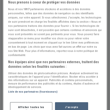
Nous prenons à coeur de protéger vos données
Nous et nos
1017
partenaires stockons et accédons à des données
personnelles, telles que des données de navigation ou des identifiants
uniques, sur votre appareil. Si vous sélectionnez J'accepte, les technologies
de suivi prendront en charge les finalités affichées dans la section « Nous et
nos partenaires traitons des données pour fournir ». Si les technologies de
suivi sont désactivées, il est possible que certains contenus et annonces qui
Réf : A394168
Actualisée le : 23/07/2026
vous sont présentés ne soient pas pertinents pour vous. Vous pouvez faire
Balais essuie glace VOLKSWAGEN 1600
réapparaître ce menu pour modifier vos choix ou pour retirer votre
consentement à tout moment en cliquant sur le lien Gérer mes préférences
Créer une alerte Pièces VOLKSWAGEN ...
en bas de page. Les choix que vous avez fait aurons un effet sur notre ou
nos Site Web. Pour plus d’informations, reportez-vous à notre politique de
30 €
confidentialité.
Nos équipes ainsi que nos partenaires externes, traitent des
données selon les finalités suivantes :
Thomas Yann
PRO
Utiliser des données de géolocalisation précises. Analyser activement les
caractéristiques de l’appareil pour l’identification. Stocker et/ou accéder à
Moselle (57) - WOIPPY (57140)
Voir sur la carte
des informations sur un appareil. Publicités et contenu personnalisés,
mesure de performance des publicités et du contenu, études d’audience et
développement de services.
Voir le téléphone
Liste de nos partenaires (fournisseurs)
Envoyer un email
Afficher toutes les
J'accepte