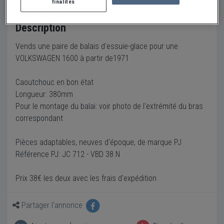
finalités
Description
Vends une paire de balais d'essuie-glace pour une
VOLKSWAGEN 1600 à partir de1971
Caoutchouc en bon état
Longueur: 380mm
Pour le montage du balai: voir photo de l'extrémité du bras
correspondant
Pièces adaptables, neuves d'époque, de marque PJ
Référence PJ: JC 712 - VBD 38 N
Prix 38€ les deux avec les frais d'expédition
Partager l'annonce