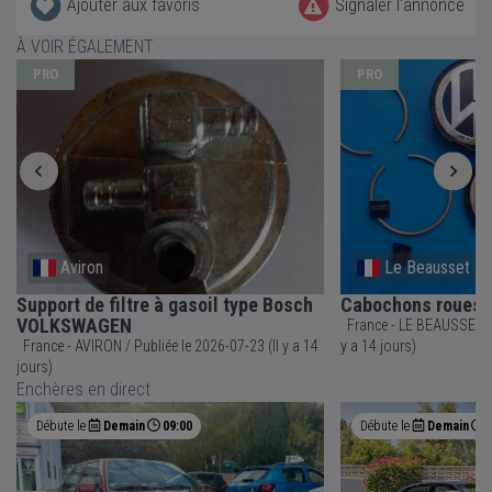
Ajouter aux favoris
Signaler l'annonce
À VOIR ÉGALEMENT
PRO
PRO
Aviron
Le Beausset
Support de filtre à gasoil type Bosch
Cabochons roues
VOLKSWAGEN
France - LE BEAUSSET / Publiée le 2026-07-23 (Il
France - AVIRON / Publiée le 2026-07-23 (Il y a 14
y a 14 jours)
jours)
Enchères en direct
Débute le
Demain
09:00
Débute le
Demain