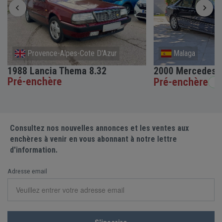
Provence-Alpes-Cote D'Azur
Malaga
1988 Lancia Thema 8.32
2000 Mercedes-
Pré-enchère
Pré-enchère
San
Consultez nos nouvelles annonces et les ventes aux
enchères à venir en vous abonnant à notre lettre
d'information.
Adresse email