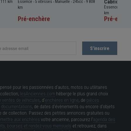
Cabriolet
 111 km
Essence
5 vitesses
Manuelle
245cc
9 808
-
-
-
-
Essence
4 vit
km
-
km
Pré-enchère
Pré-enchè
pensé pour les passionnées d'autos, motos ou utilitaires
collection,
lesAnciennes.com
héberge le plus grand choix
 ventes de véhicules
, d'
enchères en ligne
, de
pièces
e
documentations
, de dates d'évènements ou encore d'objets
e de collection. Passez des petites annonces gratuites ou
e
mettre aux enchères
votre ancienne, parcourez l'
agenda des
ts, bourses et rendez-vous mensuels
et retrouvez, dans