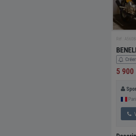
Réf : A560
BENELL
Créer
5 900
Spor
Pari
V