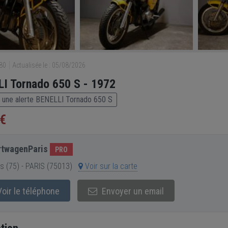
880
Actualisée le : 05/08/2026
I Tornado 650 S - 1972
 une alerte BENELLI Tornado 650 S
 €
twagenParis
PRO
s (75) - PARIS (75013)
Voir sur la carte
oir le téléphone
Envoyer un email