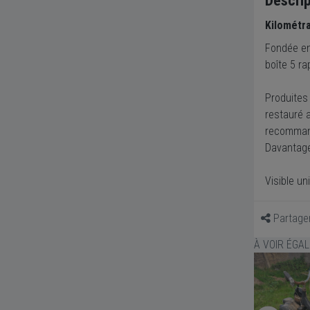
Descrip
Kilométr
Fondée en 
boîte 5 ra
Produites
restauré a
recomman
Davantage
Visible u
Partage
À VOIR ÉGA