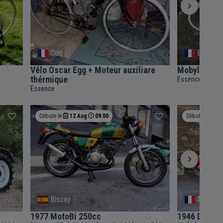
Cuq
Bordeau
Vélo Oscar Egg + Moteur auxiliare
Mobylette
thérmique
Essence
Essence
Débute le
12 Aug
09:00
Débute le
18
Biscay
Argenta
1977 MotoBi 250cc
1946 Delaha