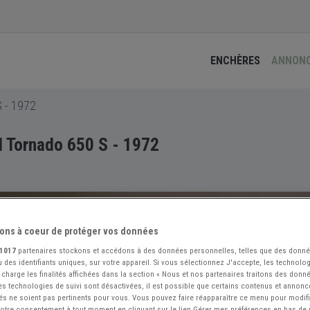
ENCHÈRES
ANNON
 - 1972
 Tornado 650 S - 1972
ons à coeur de protéger vos données
1017
partenaires stockons et accédons à des données personnelles, telles que des donn
 des identifiants uniques, sur votre appareil. Si vous sélectionnez J'accepte, les technolog
 charge les finalités affichées dans la section « Nous et nos partenaires traitons des donn
 les technologies de suivi sont désactivées, il est possible que certains contenus et annon
és ne soient pas pertinents pour vous. Vous pouvez faire réapparaître ce menu pour modif
 votre consentement à tout moment en cliquant sur le lien Gérer mes préférences en bas de