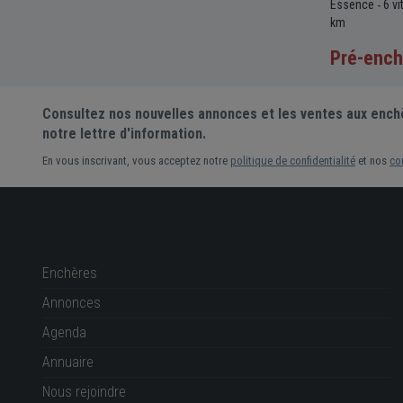
Essence
5 vitesses
Manuelle
2927cc
145
Essence
6 v
-
-
-
-
-
c
69 336
-
837 km
km
Pré-enchère
Pré-ench
Consultez nos nouvelles annonces et les ventes aux ench
notre lettre d'information.
En vous inscrivant, vous acceptez notre
politique de confidentialité
et nos
co
Enchères
Annonces
Agenda
Annuaire
Nous rejoindre