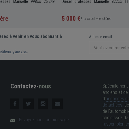
itesses
Manuelle
998cc
25 249
Diesel
6 vitesses
Manuelle
822cc
11
-
-
-
-
-
-
-
ère
5 000 €
Prix actuel •
4 enchères
ères à venir en vous abonnant à
Adresse email
nditions générales
.
Contactez-
nous
Spécialement 
anciens et de 
d'
annonces de
détachées
, d
de l'automobil
choisissez d
Envoyez nous un message
rassemblemen