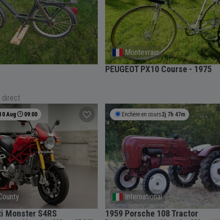
Montevrain
PEUGEOT PX10 Course - 1975
 direct
10 Aug
09:00
Enchère en cours
2j 7h 47m
County
International
ti Monster S4RS
1959 Porsche 108 Tractor