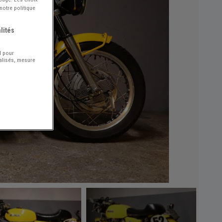
notre politique
lités
l pour
nalisés, mesure