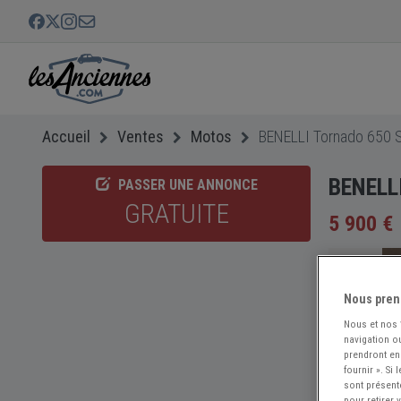
Accueil
Ventes
Motos
BENELLI Tornado 650 S
BENELLI
PASSER UNE ANNONCE
GRATUITE
5 900 €
Nous pren
Nous et nos
navigation ou
prendront en
fournir ». Si
sont présent
pour retirer