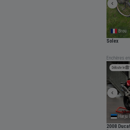
Lespinasse
Brou
Vélo électrique
Solex
Enchères en
Débute le
Demain
09:00
Débute le
Provence-Alpes-Cote D'Azur
Harju 
rbo
1988 Lancia Thema 8.32
2008 Duca