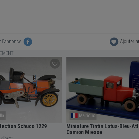
r l'annonce
Ajouter a
LEMENT
ux
Yevre-La-Ville
Tintin Lotus-Bleu-Atlas-
Miniature Voiture de Oui-Oui Co
esse
Toys Vintage 80
 direct