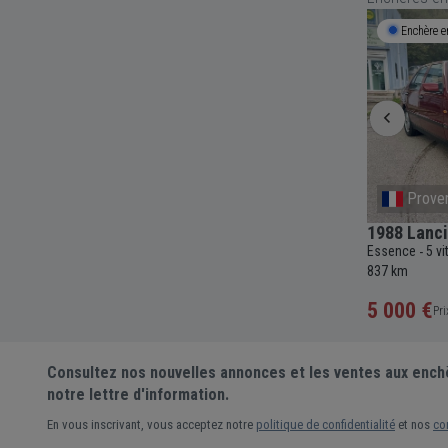
Enchère en cours
6j 0h 31m
Débute le
Provence-Alpes-Cote D'Azur
Water
eelbase
1988 Lancia Thema 8.32
1971 Maser
Essence
5 vitesses
Manuelle
2927cc
145
Essence
5 v
-
-
-
-
-
cc
83 107
-
837 km
miles
5 000 €
Pré-enc
Prix actuel •
2 enchères
Consultez nos nouvelles annonces et les ventes aux ench
notre lettre d'information.
En vous inscrivant, vous acceptez notre
politique de confidentialité
et nos
co