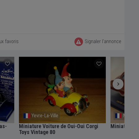
ux favoris
Signaler l'annonce
Mairieux
Mairieu
rgi
Miniature Tintin BUICK
Miniature B