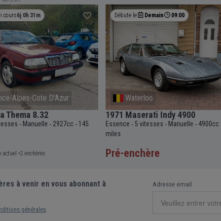
Demain
09:00
Termine bientôt
0h 46m 54s
loo
Frankfurt
ati Indy 4900
2026 Porsche 911 GT3 992.2 C
itesses
Manuelle
4900cc
80 392
Essence
7+ vitesses
Automatique
40
-
-
-
-
-
-
12 km
hère
134 000 €
Prix actuel •
24 enchères
ères à venir en vous abonnant à
Adresse email
nditions générales
.