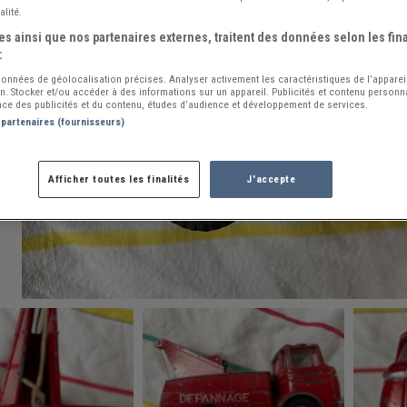
alité.
s ainsi que nos partenaires externes, traitent des données selon les fina
:
 données de géolocalisation précises. Analyser activement les caractéristiques de l’apparei
ion. Stocker et/ou accéder à des informations sur un appareil. Publicités et contenu person
ce des publicités et du contenu, études d’audience et développement de services.
 partenaires (fournisseurs)
Afficher toutes les finalités
J'accepte