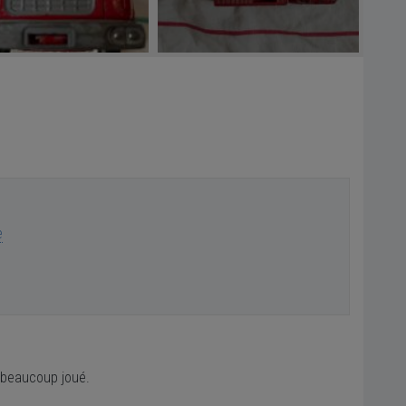
e
A beaucoup joué.