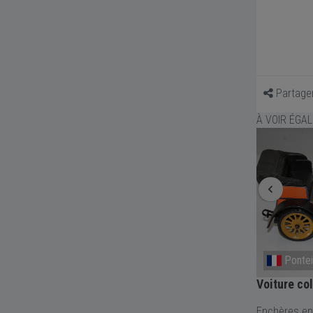
Partage
À VOIR ÉGA
Ponteilla
Mairie
Voiture collection Schuco 1229
Miniature 
Camion Mi
Enchères en