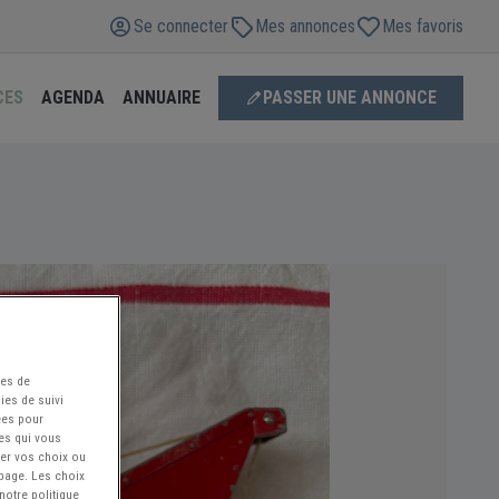
Se connecter
Mes annonces
Mes favoris
CES
AGENDA
ANNUAIRE
PASSER UNE ANNONCE
ées de
ies de suivi
ées pour
ces qui vous
ier vos choix ou
 page. Les choix
notre politique