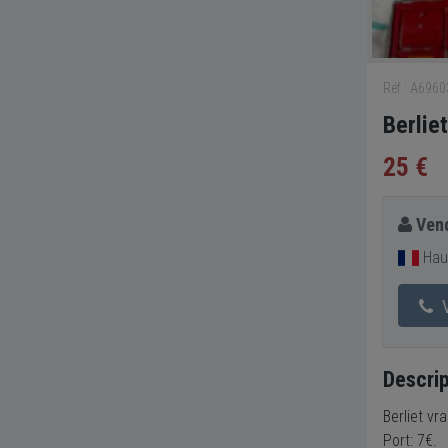
Réf : A696
Berlie
25 €
Vend
Hau
V
Descrip
Berliet v
Port: 7€.