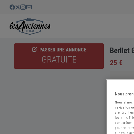
Berliet
PASSER UNE ANNONCE
GRATUITE
25 €
Nous pren
Nous et nos
navigation ou
prendront en
fournir ». Si
sont présent
pour retirer
que vous avez