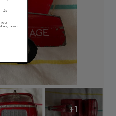
lités
l pour
nalisés, mesure
+1