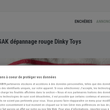
ENCHÈRES
ANNON
 GAK dépannage rouge Dinky Toys
ons à coeur de protéger vos données
1019
partenaires stockons et accédons à des données personnelles, telles que des donn
 des identifiants uniques, sur votre appareil. Si vous sélectionnez J'accepte, les technolog
 charge les finalités affichées dans la section « Nous et nos partenaires traitons des donn
 les technologies de suivi sont désactivées, il est possible que certains contenus et annon
és ne soient pas pertinents pour vous. Vous pouvez faire réapparaître ce menu pour modif
 votre consentement à tout moment en cliquant sur le lien Gérer mes préférences en bas de
 fait aurons un effet sur notre ou nos Site Web. Pour plus d’informations, reportez-vous à 