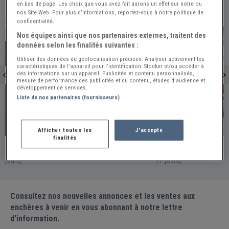
en bas de page. Les choix que vous avez fait aurons un effet sur notre ou
nos Site Web. Pour plus d’informations, reportez-vous à notre politique de
À VOIR ÉGALEMENT
confidentialité.
PRO
Nos équipes ainsi que nos partenaires externes, traitent des
données selon les finalités suivantes :
Utiliser des données de géolocalisation précises. Analyser activement les
caractéristiques de l’appareil pour l’identification. Stocker et/ou accéder à
des informations sur un appareil. Publicités et contenu personnalisés,
mesure de performance des publicités et du contenu, études d’audience et
développement de services.
Liste de nos partenaires (fournisseurs)
Biarritz
Afficher toutes les
J'accepte
finalités
 - 1964
PORSCHE 356 B - 1961
France - BIARRITZ / Publiée le 2026-07-20 (Il y a
17 jours)
Consultez nos nouvelles annonces et les ventes aux
enchères à venir en vous abonnant à notre lettre
d'information.