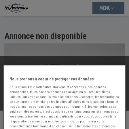
MENU
Annonce non disponible
Trop Tard !
Cette annonce n'est plus disponible :(
Nous prenons à coeur de protéger vos données
Mais nous avons d'autres annonces à vous proposer :
Nous et nos
1017
partenaires stockons et accédons à des données
personnelles, telles que des données de navigation ou des identifiants
uniques, sur votre appareil. Si vous sélectionnez J'accepte, les technologies
VOIR NOS
54416
AUTRES ANNONCES
de suivi prendront en charge les finalités affichées dans la section « Nous et
nos partenaires traitons des données pour fournir ». Si les technologies de
suivi sont désactivées, il est possible que certains contenus et annonces qui
vous sont présentés ne soient pas pertinents pour vous. Vous pouvez faire
réapparaître ce menu pour modifier vos choix ou pour retirer votre
consentement à tout moment en cliquant sur le lien Gérer mes préférences