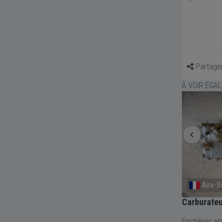
Partage
À VOIR ÉGA
Italie
Aire-S
Pare-choc avant Alfa Romeo
Carburate
Giulietta Sprint
Enchères en