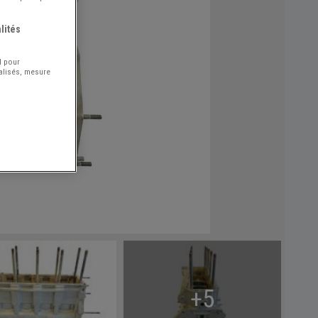
lités
l pour
nalisés, mesure
+5