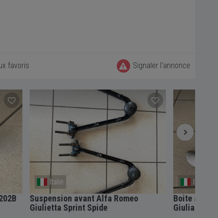
ux favoris
Signaler l'annonce
Italie
Italie
202B
Suspension avant Alfa Romeo
Boite a air 
Giulietta Sprint Spide
Giulia