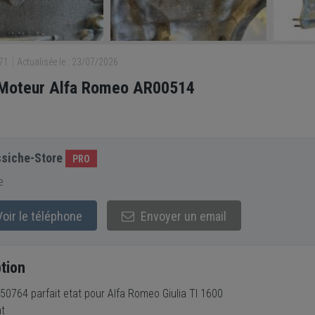
971
Actualisée le : 23/07/2026
 Moteur Alfa Romeo AR00514
siche-Store
PRO
e
oir le téléphone
Envoyer un email
tion
0764 parfait etat pour Alfa Romeo Giulia TI 1600
at