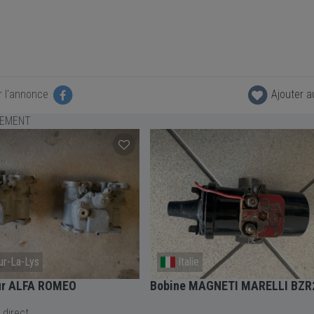
r l'annonce
Ajouter a
LEMENT
ur-La-Lys
Italie
ur ALFA ROMEO
Bobine MAGNETI MARELLI BZR
 direct