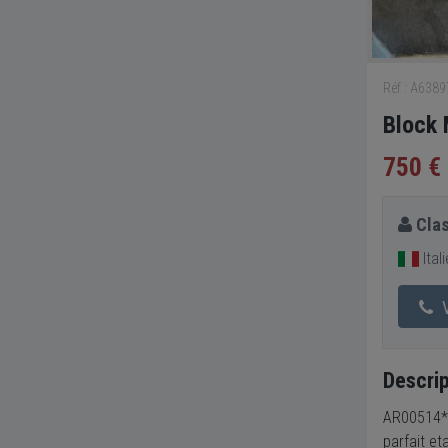
Réf : A638
Block
750 €
Clas
Itali
V
Descrip
AR00514*5
parfait et