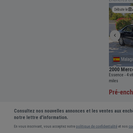
Enchère en cours
1j 10h 21m
Débute le
Kromeriz
Malag
1968 Porsche 911 T Short Wheelbase
2000 Merc
Coupé
c
161
Essence
4 v
-
-
Essence
5 vitesses
Manuelle
1991cc
83 107
-
-
-
-
miles
miles
Pré-ench
37 000 €
Prix actuel •
9 enchères
Consultez nos nouvelles annonces et les ventes aux ench
notre lettre d'information.
En vous inscrivant, vous acceptez notre
politique de confidentialité
et nos
co