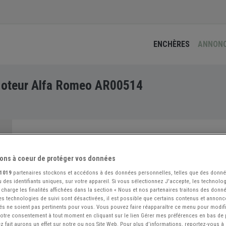
ENCHÈRES
ANNON
Moteur Alfa Romeo AR00514
ons à coeur de protéger vos données
1019
partenaires stockons et accédons à des données personnelles, telles que des donn
 des identifiants uniques, sur votre appareil. Si vous sélectionnez J'accepte, les technolog
 charge les finalités affichées dans la section « Nous et nos partenaires traitons des donn
 les technologies de suivi sont désactivées, il est possible que certains contenus et annon
és ne soient pas pertinents pour vous. Vous pouvez faire réapparaître ce menu pour modif
 votre consentement à tout moment en cliquant sur le lien Gérer mes préférences en bas de
 fait aurons un effet sur notre ou nos Site Web. Pour plus d’informations, reportez-vous à 