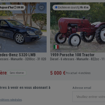
Aujourd'hui
09:00
Enchère en cours
1j 9h 41m
a
International
edes-Benz S320 LWB
1959 Porsche 108 Tractor
itesses
Manuelle
3200cc
31 020
Diesel
6 vitesses
Manuelle
822cc
11
-
-
-
-
-
-
-
ère
5 000 €
Sans réserve
Prix actuel •
4 enchères
ères à venir en vous abonnant à
Adresse email
nditions générales
.