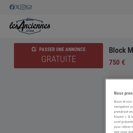
Block 
PASSER UNE ANNONCE
GRATUITE
750 €
Nous pren
Nous et nos
navigation ou
prendront en
fournir ». Si
sont présent
pour retirer
que vous avez