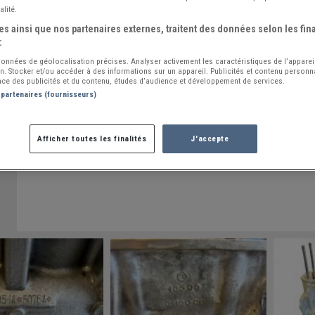
alité.
s ainsi que nos partenaires externes, traitent des données selon les fina
:
 données de géolocalisation précises. Analyser activement les caractéristiques de l’apparei
ion. Stocker et/ou accéder à des informations sur un appareil. Publicités et contenu person
ce des publicités et du contenu, études d’audience et développement de services.
 partenaires (fournisseurs)
Afficher toutes les finalités
J'accepte