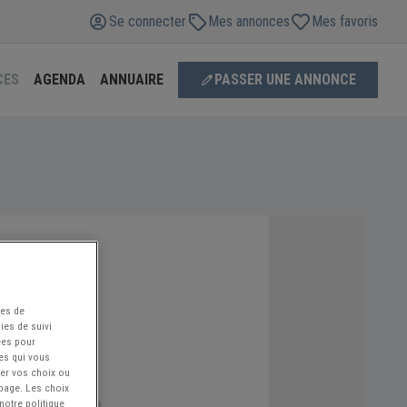
Se connecter
Mes annonces
Mes favoris
CES
AGENDA
ANNUAIRE
PASSER UNE ANNONCE
ées de
ies de suivi
ées pour
ces qui vous
ier vos choix ou
 page. Les choix
notre politique