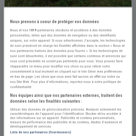
Nous prenons à coeur de protéger vos données
+16
Nous et nos
1019
partenaires stockons et accédons à des données
personnelles, telles que des données de navigation ou des identifiants
uniques, sur votre appareil. Si vous sélectionnez J'accepte, les technologies
de suivi prendront en charge les finalités affichées dans la section « Nous et
nos partenaires traitons des données pour fournir ». Si les technologies de
Réf : A685863
Actualisée le : 18/07/2026
suivi sont désactivées, il est possible que certains contenus et annonces qui
BMW 2002 E10-E114 - 1974
vous sont présentés ne soient pas pertinents pour vous. Vous pouvez faire
réapparaître ce menu pour modifier vos choix ou pour retirer votre
Créer une alerte BMW 2002
consentement à tout moment en cliquant sur le lien Gérer mes préférences
en bas de page. Les choix que vous avez fait aurons un effet sur notre ou
20 500 €
nos Site Web. Pour plus d’informations, reportez-vous à notre politique de
confidentialité.
Nos équipes ainsi que nos partenaires externes, traitent des
Vendeur Particulier
données selon les finalités suivantes :
Utiliser des données de géolocalisation précises. Analyser activement les
Loiret (45) - YEVRE-LA-VILLE (45300)
caractéristiques de l’appareil pour l’identification. Stocker et/ou accéder à
Voir sur la carte
des informations sur un appareil. Publicités et contenu personnalisés,
mesure de performance des publicités et du contenu, études d’audience et
développement de services.
Voir le téléphone
Liste de nos partenaires (fournisseurs)