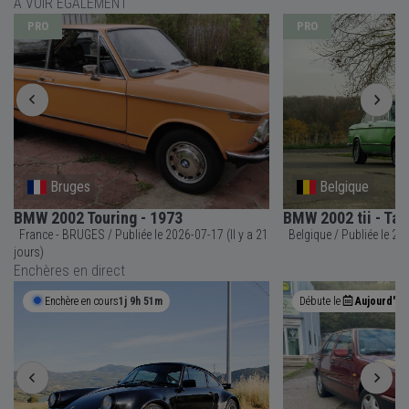
À VOIR ÉGALEMENT
PRO
PRO
Bruges
Belgique
BMW 2002 Touring - 1973
BMW 2002 tii - Tai
France - BRUGES / Publiée le 2026-07-17 (Il y a 21
Belgique 
jours)
Enchères en direct
Enchère en cours
1j 9h 51m
Débute le
Aujourd'hui