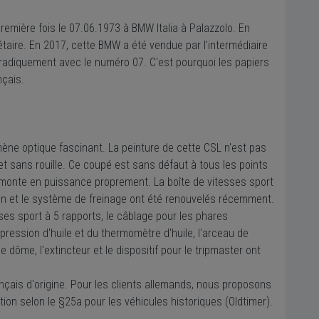
emière fois le 07.06.1973 à BMW Italia à Palazzolo. En
aire. En 2017, cette BMW a été vendue par l'intermédiaire
radiquement avec le numéro 07. C'est pourquoi les papiers
nçais.
ène optique fascinant. La peinture de cette CSL n'est pas
on et sans rouille. Ce coupé est sans défaut à tous les points
 monte en puissance proprement. La boîte de vitesses sport
on et le système de freinage ont été renouvelés récemment.
esses sport à 5 rapports, le câblage pour les phares
 pression d'huile et du thermomètre d'huile, l'arceau de
e dôme, l'extincteur et le dispositif pour le tripmaster ont
ais d'origine. Pour les clients allemands, nous proposons
on selon le §25a pour les véhicules historiques (Oldtimer).