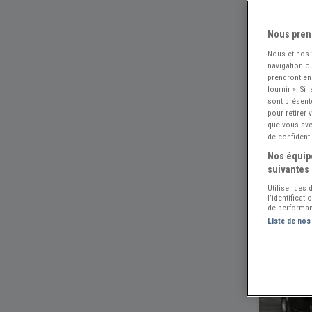
Nous pren
Nous et nos
navigation ou
prendront en
fournir ». Si
sont présent
pour retirer
que vous avez
de confidenti
Nos équipe
suivantes 
Utiliser des
l’identificat
de performan
Liste de nos