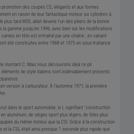
 la promotion des coupés CS, élégants et aux formes
mment en raison de leur fantastique moteur six cylindres à
 plus tard M30, allait devenir l'un des piliers de la bonne
 la gamme jusqu'en 1996, avec bien sûr les modifications
e à cames en tête est entraîné par une chaîne ; en variant
es ont été construites entre 1968 et 1975 en sous-traitance
 le montant C. Mais nous découvrons déjà ce pli
s éléments de style italiens sont indéniablement présents
apparence.
 en version à carburateur. À l'automne 1971, la première
ter.
t dans le sport automobile, le L signifiant "construction
 en aluminium, de sièges sport plus légers, de tôles plus
t équipée du même moteur que la CSI. Grâce à la construction
s et la CSL était ainsi presque 1 seconde plus rapide que