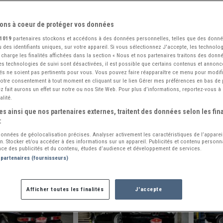
ons à coeur de protéger vos données
1019
partenaires stockons et accédons à des données personnelles, telles que des donn
 des identifiants uniques, sur votre appareil. Si vous sélectionnez J'accepte, les technolog
 charge les finalités affichées dans la section « Nous et nos partenaires traitons des donn
 les technologies de suivi sont désactivées, il est possible que certains contenus et annon
és ne soient pas pertinents pour vous. Vous pouvez faire réapparaître ce menu pour modif
 votre consentement à tout moment en cliquant sur le lien Gérer mes préférences en bas de
 fait aurons un effet sur notre ou nos Site Web. Pour plus d’informations, reportez-vous à 
alité.
s ainsi que nos partenaires externes, traitent des données selon les fina
:
 données de géolocalisation précises. Analyser activement les caractéristiques de l’apparei
ion. Stocker et/ou accéder à des informations sur un appareil. Publicités et contenu person
ce des publicités et du contenu, études d’audience et développement de services.
 partenaires (fournisseurs)
Afficher toutes les finalités
J'accepte