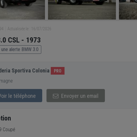
694
Actualisée le : 16/07/2026
.0 CSL - 1973
 une alerte BMW 3.0
eria Sportiva Colonia
PRO
emagne
oir le téléphone
Envoyer un email
tion
9 Coupé