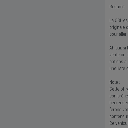
Résumé
La CSL est
originale
pour alle
Ah oui, s
vente ou e
options à 
une liste 
Note :
Cette off
compréhen
heureusem
ferons vol
conteneur
Ce véhicu