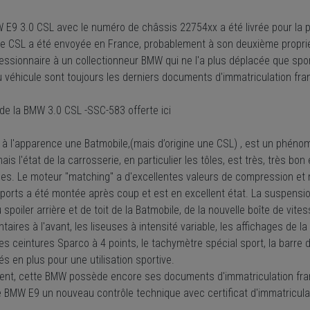
 E9 3.0 CSL avec le numéro de châssis 22754xx a été livrée pour la pr
te CSL a été envoyée en France, probablement à son deuxième propriét
essionnaire à un collectionneur BMW qui ne l'a plus déplacée que spo
u véhicule sont toujours les derniers documents d'immatriculation fra
de la BMW 3.0 CSL -SSC-583 offerte ici
 à l'apparence une Batmobile,(mais d’origine une CSL) , est un phénom
mais l'état de la carrosserie, en particulier les tôles, est très, très b
ues. Le moteur "matching" a d'excellentes valeurs de compression et
pports a été montée après coup et est en excellent état. La suspensi
 spoiler arrière et de toit de la Batmobile, de la nouvelle boîte de vit
aires à l'avant, les liseuses à intensité variable, les affichages de la
les ceintures Sparco à 4 points, le tachymètre spécial sport, la barre d
lés en plus pour une utilisation sportive.
ent, cette BMW possède encore ses documents d'immatriculation franç
 BMW E9 un nouveau contrôle technique avec certificat d'immatriculati