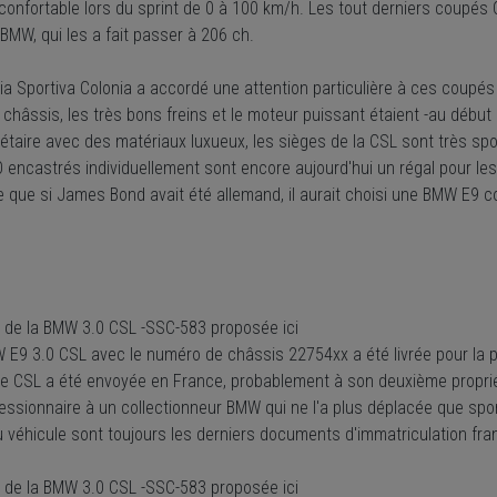
 confortable lors du sprint de 0 à 100 km/h. Les tout derniers coup
 BMW, qui les a fait passer à 206 ch.
ia Sportiva Colonia a accordé une attention particulière à ces coupé
t châssis, les très bons freins et le moteur puissant étaient -au début
étaire avec des matériaux luxueux, les sièges de la CSL sont très spor
 encastrés individuellement sont encore aujourd'hui un régal pour les
e que si James Bond avait été allemand, il aurait choisi une BMW E9 
e de la BMW 3.0 CSL -SSC-583 proposée ici
 E9 3.0 CSL avec le numéro de châssis 22754xx a été livrée pour la pr
te CSL a été envoyée en France, probablement à son deuxième propriét
essionnaire à un collectionneur BMW qui ne l'a plus déplacée que spo
u véhicule sont toujours les derniers documents d'immatriculation fra
e de la BMW 3.0 CSL -SSC-583 proposée ici