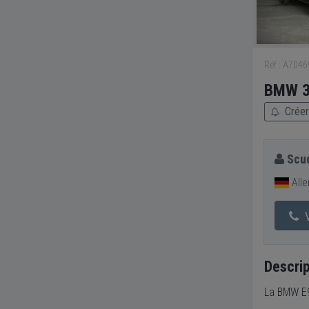
Réf : A704
BMW 3
Créer
Scud
All
V
Descrip
La BMW E