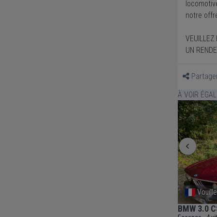
locomotiv
notre offr
VEUILLEZ N
UN RENDEZ
Partage
À VOIR ÉGA
Allemagne
Vouill
BMW 3.0 CSI - E9 - 1973
BMW 3.0 CS