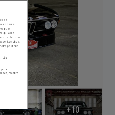
ées de
ies de suivi
ées pour
ces qui vous
ier vos choix ou
 page. Les choix
notre politique
lités
l pour
nalisés, mesure
+10