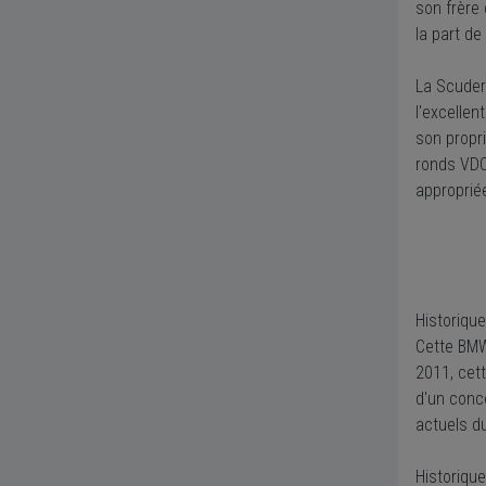
son frère
la part de
La Scuder
l'excellen
son propri
ronds VDO
approprié
Historiqu
Cette BMW
2011, cet
d'un conc
actuels d
Historiqu