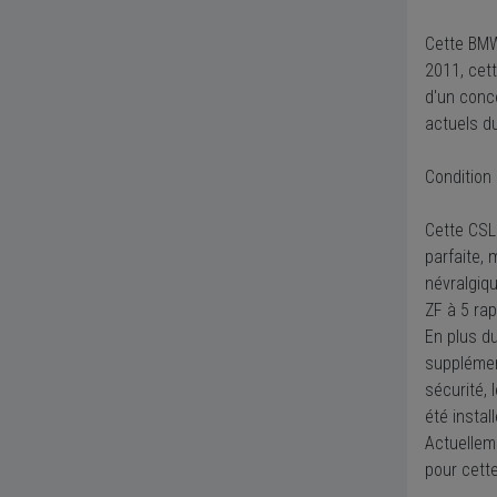
Cette BMW
2011, cet
d'un conc
actuels d
Condition 
Cette CSL
parfaite, 
névralgiq
ZF à 5 ra
En plus du
supplément
sécurité, 
été instal
Actuellem
pour cette