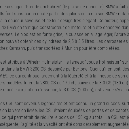
ameux slogan "Freude am Fahren" (le plaisir de conduire), BMW a fait
. Ils font sans aucun doute partie des jalons de la maison BMW - nota
 à la douceur soyeuse et de leur design très élégant. Ce moteur, appelé
n de BMW en tant que constructeur de moteurs et a été conservé dans
iverses. Le bloc est en fonte grise, la culasse en alliage léger, l'arbr
 on pouvait obtenir des cylindrées de 2,5 à 3,5 litres. Les carrosseri
hez Karmann, puis transportées à Munich pour être complétées.
 est attribué à Wilhelm Hofmeister - le fameux "coude Hofmeister" sur
eur dans la BMW 3200 CS, dessinée par Bertone. Quoi qu'il en soit, de
 E9, ce qui contribue largement à la légèreté et à la finesse de son 
rs modèles furent la 2800 CS de 170 ch, suivie de la 3.0 CS (180 ch)
e modèle à injection d'essence, la 3.0 CSI (200 ch), est venue s'y ajou
es CSL sont devenus légendaires et ont connu un grand succès, surtou
elon la version livrée, les CSL étaient équipées de portes et de capots
., ce qui permettait de réduire le poids de 150 kg au total. La CSL es
séquente, l'agilité et la vivacité ont été considérablement augmentée