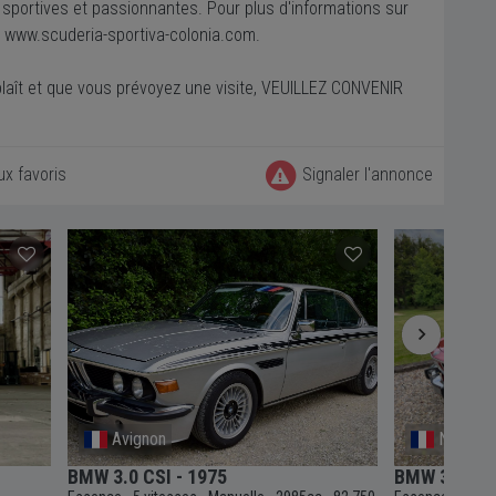
 sportives et passionnantes. Pour plus d'informations sur
ite www.scuderia-sportiva-colonia.com.
 plaît et que vous prévoyez une visite, VEUILLEZ CONVENIR
ux favoris
Signaler l'annonce
Avignon
Nantes
BMW 3.0 CSI - 1975
BMW 3.0 cou