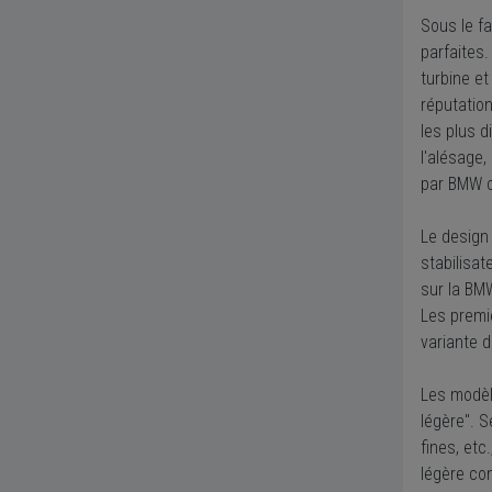
Sous le f
parfaites
turbine et
réputatio
les plus d
l'alésage,
par BMW c
Le design
stabilisat
sur la BMW
Les premie
variante d
Les modèl
légère". S
fines, etc
légère con