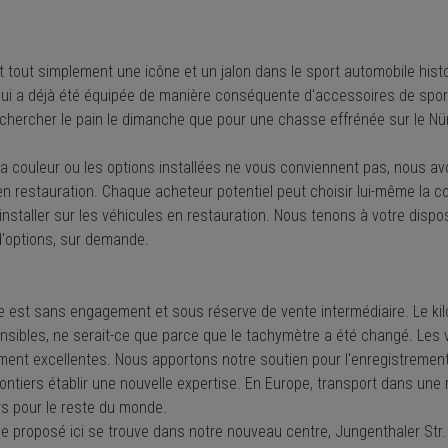
 tout simplement une icône et un jalon dans le sport automobile histor
 qui a déjà été équipée de manière conséquente d'accessoires de sport
r chercher le pain le dimanche que pour une chasse effrénée sur le Nü
i la couleur ou les options installées ne vous conviennent pas, nous
n restauration. Chaque acheteur potentiel peut choisir lui-même la cou
installer sur les véhicules en restauration. Nous tenons à votre dispos
d'options, sur demande.
re est sans engagement et sous réserve de vente intermédiaire. Le kil
sibles, ne serait-ce que parce que le tachymètre a été changé. Les 
ent excellentes. Nous apportons notre soutien pour l'enregistrement
ontiers établir une nouvelle expertise. En Europe, transport dans une
s pour le reste du monde.
le proposé ici se trouve dans notre nouveau centre, Jungenthaler Str.