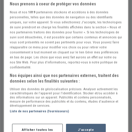
Nous prenons à coeur de protéger vos données
Nous et nos
1019
partenaires stockons et accédons à des données
personnelles, telles que des données de navigation ou des identifiants
uniques, sur votre appareil. Si vous sélectionnez J'accepte, les technologies
+9
de suivi prendront en charge les finalités affichées dans la section « Nous et
nos partenaires traitons des données pour fournir ». Si les technologies de
suivi sont désactivées, il est possible que certains contenus et annonces qui
vous sont présentés ne soient pas pertinents pour vous. Vous pouvez faire
réapparaître ce menu pour modifier vos choix ou pour retirer votre
Réf : A875002
Actualisée le : 12/06/2026
consentement à tout moment en cliquant sur le lien Gérer mes préférences
en bas de page. Les choix que vous avez fait aurons un effet sur notre ou
BMW R1200 C - 2003
nos Site Web. Pour plus d’informations, reportez-vous à notre politique de
confidentialité.
Créer une alerte BMW R1200
Nos équipes ainsi que nos partenaires externes, traitent des
7 800 €
données selon les finalités suivantes :
Utiliser des données de géolocalisation précises. Analyser activement les
caractéristiques de l’appareil pour l’identification. Stocker et/ou accéder à
Vendeur Particulier
des informations sur un appareil. Publicités et contenu personnalisés,
mesure de performance des publicités et du contenu, études d’audience et
développement de services.
Saône et Loire (71) - ANZY-LE-DUC (71110)
Liste de nos partenaires (fournisseurs)
Voir sur la carte
Afficher toutes les
J'accepte