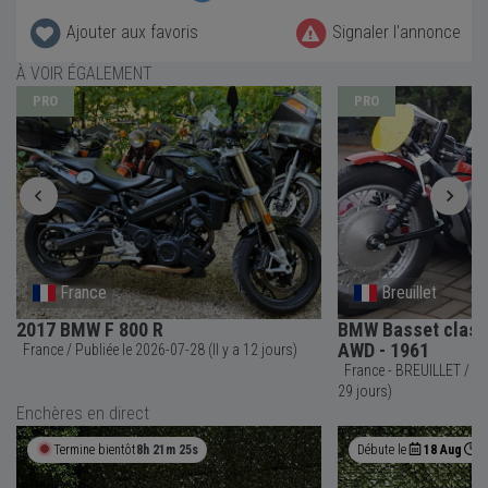
Ajouter aux favoris
Signaler l'annonce
À VOIR ÉGALEMENT
PRO
PRO
France
Breuillet
2017 BMW F 800 R
BMW Basset class
AWD - 1961
France / Publiée le 2026-07-28 (Il y a 12 jours)
France - BREUILLET / Publiée le 2026-07-11 (Il y a
29 jours)
Enchères en direct
Termine bientôt
8h 21m 24s
Débute le
18 Aug
0