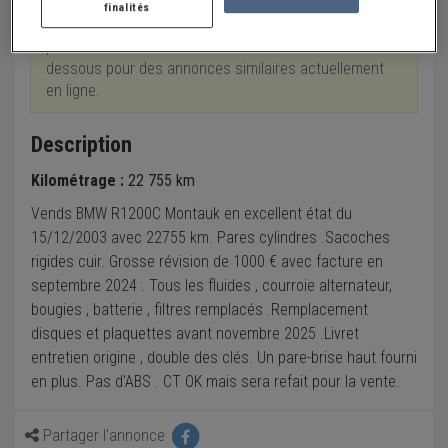
finalités
Cette annonce a été retirée suite à une vente ou
pour une autre raison. Veuillez consulter la liste ci-
dessous pour des annonces similaires actuellement
en ligne.
Description
Kilométrage :
22 755 km
Vends BMW R1200C Montauk en excellent état du
15/12/2003 avec 22755 km. Pares cylindres .Sacoches
rigides cuir. Grosse révision de 1000 € avec facture en
septembre 2024 . Tous les fluides , courroie alternateur,
bougies , batterie , filtres remplacés .Remplacement
disques et plaquettes avant novembre 2025 .Livret
entretien origine , double des clés. Un pare-brise haut fourni
en plus. Pas d'ABS . CT OK mais sera refait pour la vente.
Partager l'annonce