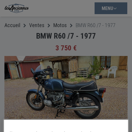
MENU
Accueil
Ventes
Motos
BMW R60 /7 - 1977
BMW R60 /7 - 1977
3 750 €