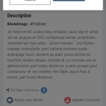
en ligne.
Description
Kilométrage :
49 600 km
Je Vend ma r60 ,couleur bleu métallisé, cause âge et achat
sid car ,acquise en 2021,,restauré par ancien, propriétaire
,entretient par mes soins, " ancien mécano ", tout fluides
changer, moteur,boîte, pont ,batterie récentes, butée
ambrayage neuve ,demarre au quart ,pneus proche du
neuf,frein doubles disque, contrôle ok ,ce n'est pas une ex
administration ,part toutes distances, à venir essayer, pour
connaisseur de ces modèles très fiable, aucun frais à
prévoir..part toutes distances
Partager l'annonce
Ajouter aux favoris
Signaler l'annonce