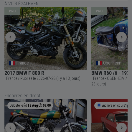
À VOIR ÉGALEMENT
PRO
PRO
France
Obenheim
2017 BMW F 800 R
BMW R60 /6 - 1976
France / Publiée le 2026-07-28 (Il y a 13 jours)
France - OBENHEIM / Publiée le 2026-07-18 (Il y a
23 jours)
Enchères en direct
Débute le
12 Aug
09:00
Enchère en cours
1j 1