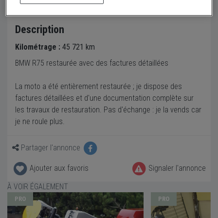
Description
Kilométrage :
45 721 km
BMW R75 restaurée avec des factures détaillées
La moto a été entièrement restaurée ; je dispose des
factures détaillées et d'une documentation complète sur
les travaux de restauration. Pas d'échange : je la vends car
je ne roule plus.
Partager l'annonce
Ajouter aux favoris
Signaler l'annonce
À VOIR ÉGALEMENT
PRO
PRO