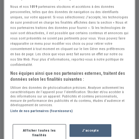
Nous et nos
1019
partenaires stockons et accédons à des données
personnelles, telles que des données de navigation ou des identifiants
uniques, sur votre appareil. Si vous sélectionnez J'accepte, les technologies
de suivi prendront en charge les finalités affichées dans la section « Nous et
nos partenaires traitons des données pour fournir ». Si les technologies de
suivi sont désactivées, il est possible que certains contenus et annonces qui
vous sont présentés ne soient pas pertinents pour vous. Vous pouvez faire
réapparaître ce menu pour modifier vos choix ou pour retirer votre
consentement à tout moment en cliquant sur le lien Gérer mes préférences
Réf : A869778
Actualisée le : 05/07/2026
en bas de page. Les choix que vous avez fait aurons un effet sur notre ou
nos Site Web. Pour plus d’informations, reportez-vous à notre politique de
BMW R75 /6 - 1976
confidentialité.
Créer une alerte BMW R75
Nos équipes ainsi que nos partenaires externes, traitent des
données selon les finalités suivantes :
7 200 €
Utiliser des données de géolocalisation précises. Analyser activement les
caractéristiques de l’appareil pour l’identification. Stocker et/ou accéder à
des informations sur un appareil. Publicités et contenu personnalisés,
mesure de performance des publicités et du contenu, études d’audience et
Vendeur Particulier
développement de services.
Liste de nos partenaires (fournisseurs)
Corrèze (19) - SAINT-JULIEN-LE-PELERIN (19430)
Voir sur la carte
Afficher toutes les
J'accepte
Envoyer un email
finalités