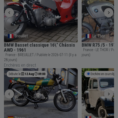
Breuillet
Le Thor
BMW Basset classique 16\" Châssis
BMW R75 /5 - 1970
AWD - 1961
France - LE THOR / Publiée le 2026-08-06 (Il y a 2
France - BREUILLET / Publiée le 2026-07-11 (Il y a
jours)
28 jours)
Enchères en direct
Débute le
12 Aug
09:00
Enchère en cours
3j 1