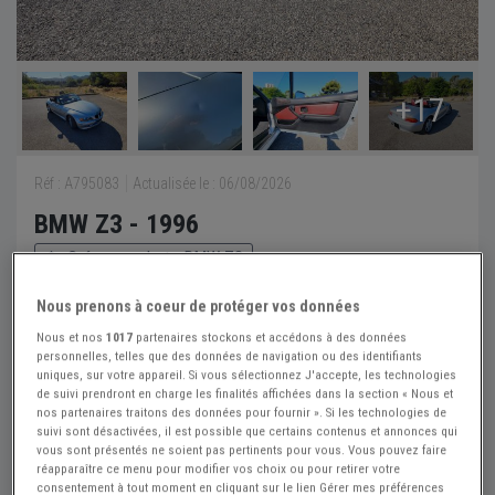
+17
Réf : A795083
Actualisée le : 06/08/2026
BMW Z3 - 1996
Créer une alerte BMW Z3
11 000 €
Nous prenons à coeur de protéger vos données
Nous et nos
1017
partenaires stockons et accédons à des données
personnelles, telles que des données de navigation ou des identifiants
VEITURA
PRO
uniques, sur votre appareil. Si vous sélectionnez J'accepte, les technologies
de suivi prendront en charge les finalités affichées dans la section « Nous et
Bouches du Rhône (13) - MARSEILLE (13010)
nos partenaires traitons des données pour fournir ». Si les technologies de
Voir sur la carte
suivi sont désactivées, il est possible que certains contenus et annonces qui
vous sont présentés ne soient pas pertinents pour vous. Vous pouvez faire
réapparaître ce menu pour modifier vos choix ou pour retirer votre
consentement à tout moment en cliquant sur le lien Gérer mes préférences