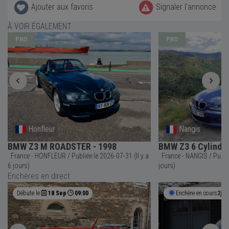
Ajouter aux favoris
Signaler l'annonce
À VOIR ÉGALEMENT
PRO
PRO
Honfleur
Nangis
BMW Z3 M ROADSTER - 1998
BMW Z3 6 Cylindre
France - HONFLEUR / Publiée le 2026-07-31 (Il y a
France - NANGIS / Publiée le 2026-07-28 (Il y a 9
6 jours)
jours)
Enchères en direct
Débute le
18 Sep
09:00
Enchère en cours
2j 7