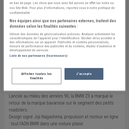
en bas de page. Les choix que vous avez fait aurons un effet sur notre ou
Cette annonce a été retirée suite à une vente ou
nos Site Web. Pour plus d’informations, reportez-vous à notre politique de
confidentialité.
pour une autre raison. Veuillez consulter la liste ci-
dessous pour des annonces similaires actuellement
Nos équipes ainsi que nos partenaires externes, traitent des
en ligne.
données selon les finalités suivantes :
Utiliser des données de géolocalisation précises. Analyser activement les
caractéristiques de l’appareil pour l’identification. Stocker et/ou accéder à
Description
des informations sur un appareil. Publicités et contenu personnalisés,
mesure de performance des publicités et du contenu, études d’audience et
développement de services.
Kilométrage :
96 500 km
Liste de nos partenaires (fournisseurs)
BMW Z3 1.9 : Seconde main et moins de 100.000 kms.
Afficher toutes les
J'accepte
finalités
Un roadster emblématique avec une configuration élégante
Lancée au milieu des années 90, la BMW Z3 a marqué le
retour de la marque bavaroise sur le segment des petits
roadsters.
Design signé Joji Nagashima, propulsion et moteur en ligne
: tout l’ADN BMW dans une voiture plaisir.