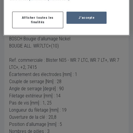
Description
Afficher toutes les
J'accepte
finalités
BOUGIE BOSCH 0 242 235 664 WR7LTC+
BOSCH Bougie d'allumage Nickel
BOUGIE ALL. WR7LTC+(10)
Ref. commerciale : Blister N05 - WR 7 LTC, WR 7 LT+, WR 7
LTC+, +2, 7415
Écartement des électrodes [mm] : 1
Couple de serrage [Nm] : 28
Angle de serrage [degré] : 90
Filetage extérieur [mm] : 14
Pas de vis [mm] : 1, 25
Longueur du filetage [mm] : 19
Ouverture de la clé : 20,8
Position d'allumage [mm] : 5
Nombres de pôles : 3