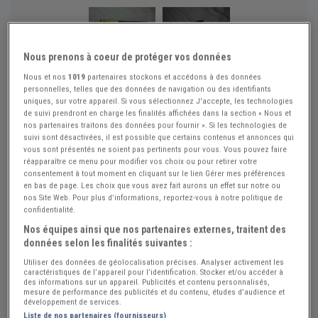
Nous prenons à coeur de protéger vos données
Nous et nos
1019
partenaires stockons et accédons à des données
Réf : A294388
Actualisée le : 23/07/2026
personnelles, telles que des données de navigation ou des identifiants
Bougies BOSCH WR7LTC+
uniques, sur votre appareil. Si vous sélectionnez J'accepte, les technologies
de suivi prendront en charge les finalités affichées dans la section « Nous et
VOLKSWAGEN CADDY
nos partenaires traitons des données pour fournir ». Si les technologies de
suivi sont désactivées, il est possible que certains contenus et annonces qui
Créer une alerte Pièces VOLKSWAGEN ...
vous sont présentés ne soient pas pertinents pour vous. Vous pouvez faire
réapparaître ce menu pour modifier vos choix ou pour retirer votre
consentement à tout moment en cliquant sur le lien Gérer mes préférences
en bas de page. Les choix que vous avez fait aurons un effet sur notre ou
Vendeur Particulier
nos Site Web. Pour plus d’informations, reportez-vous à notre politique de
confidentialité.
Eure (27) - AVIRON (27930)
Voir sur la carte
Nos équipes ainsi que nos partenaires externes, traitent des
données selon les finalités suivantes :
Voir le téléphone
Utiliser des données de géolocalisation précises. Analyser activement les
caractéristiques de l’appareil pour l’identification. Stocker et/ou accéder à
des informations sur un appareil. Publicités et contenu personnalisés,
mesure de performance des publicités et du contenu, études d’audience et
Envoyer un email
développement de services.
Liste de nos partenaires (fournisseurs)