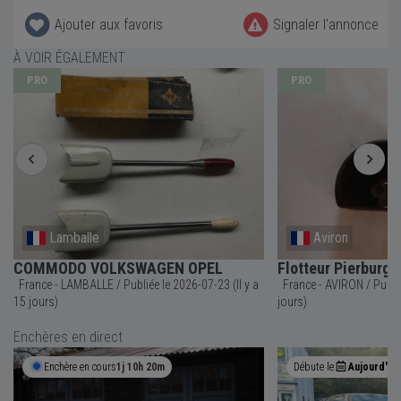
Ajouter aux favoris
Signaler l'annonce
À VOIR ÉGALEMENT
PRO
PRO
Lamballe
Aviron
COMMODO VOLKSWAGEN OPEL
Flotteur Pierbur
France - LAMBALLE / Publiée le 2026-07-23 (Il y a
France - AVIRON / Publiée le 2026-07-23 (Il y a 15
15 jours)
jours)
Enchères en direct
Enchère en cours
1j 10h 20m
Débute le
Aujourd'hui