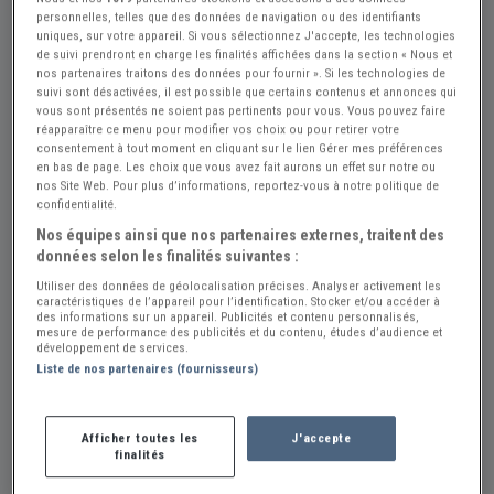
personnelles, telles que des données de navigation ou des identifiants
uniques, sur votre appareil. Si vous sélectionnez J'accepte, les technologies
Réf : A390249
Actualisée le : 23/07/2026
de suivi prendront en charge les finalités affichées dans la section « Nous et
nos partenaires traitons des données pour fournir ». Si les technologies de
Bougies Eyquem 80LW
suivi sont désactivées, il est possible que certains contenus et annonces qui
vous sont présentés ne soient pas pertinents pour vous. Vous pouvez faire
20 €
réapparaître ce menu pour modifier vos choix ou pour retirer votre
consentement à tout moment en cliquant sur le lien Gérer mes préférences
en bas de page. Les choix que vous avez fait aurons un effet sur notre ou
nos Site Web. Pour plus d’informations, reportez-vous à notre politique de
Thomas Yann
PRO
confidentialité.
Nos équipes ainsi que nos partenaires externes, traitent des
Moselle (57) - WOIPPY (57140)
Voir sur la carte
données selon les finalités suivantes :
Utiliser des données de géolocalisation précises. Analyser activement les
Voir le téléphone
caractéristiques de l’appareil pour l’identification. Stocker et/ou accéder à
des informations sur un appareil. Publicités et contenu personnalisés,
mesure de performance des publicités et du contenu, études d’audience et
développement de services.
Envoyer un email
Liste de nos partenaires (fournisseurs)
Description
Afficher toutes les
J'accepte
finalités
Vends 4 bougies Eyquem 80LW neuves d'époque