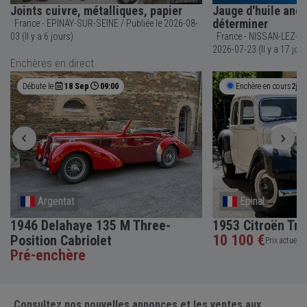
Joints cuivre, métalliques, papier
Jauge d'huile anc
déterminer
France - EPINAY-SUR-SEINE / Publiée le 2026-08-
03 (Il y a 6 jours)
France - NISSAN-LEZ-ENSERUNE 
2026-07-23 (Il y a 17 jou
Enchères en direct
Débute le
18 Sep
09:00
Enchère en cours
2j 3
Argentat
Epinal
1946 Delahaye 135 M Three-
1953 Citroën Tra
10 100 €
Position Cabriolet
Prix actuel •
Pré-enchère
Consultez nos nouvelles annonces et les ventes aux