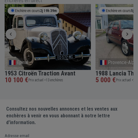
Enchères en direct
Enchère en cours
2j 19h 39m
Enchère en cours
5j 1
Epinal
Provence-Alpes
1953 Citroën Traction Avant
1988 Lancia The
10 100 €
5 000 €
Prix actuel •
13 enchères
Prix actuel •
2 e
Consultez nos nouvelles annonces et les ventes aux
enchères à venir en vous abonnant à notre lettre
d'information.
Adresse email