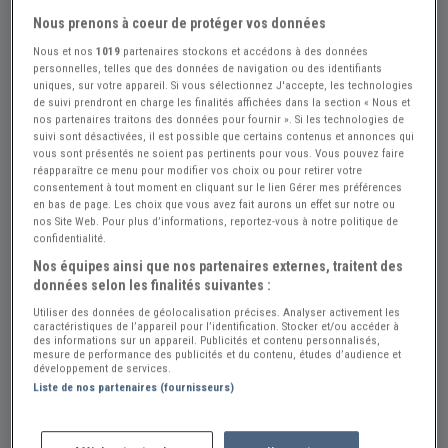
Nous prenons à coeur de protéger vos données
Nous et nos
1019
partenaires stockons et accédons à des données
personnelles, telles que des données de navigation ou des identifiants
uniques, sur votre appareil. Si vous sélectionnez J'accepte, les technologies
de suivi prendront en charge les finalités affichées dans la section « Nous et
nos partenaires traitons des données pour fournir ». Si les technologies de
suivi sont désactivées, il est possible que certains contenus et annonces qui
vous sont présentés ne soient pas pertinents pour vous. Vous pouvez faire
réapparaître ce menu pour modifier vos choix ou pour retirer votre
consentement à tout moment en cliquant sur le lien Gérer mes préférences
en bas de page. Les choix que vous avez fait aurons un effet sur notre ou
nos Site Web. Pour plus d’informations, reportez-vous à notre politique de
confidentialité.
Nos équipes ainsi que nos partenaires externes, traitent des
données selon les finalités suivantes :
Utiliser des données de géolocalisation précises. Analyser activement les
caractéristiques de l’appareil pour l’identification. Stocker et/ou accéder à
des informations sur un appareil. Publicités et contenu personnalisés,
Réf : A678063
Actualisée le : 23/07/2026
mesure de performance des publicités et du contenu, études d’audience et
développement de services.
Bras d'essuie glace Citroën DS20 DS21
Liste de nos partenaires (fournisseurs)
Créer une alerte Pièces CITROEN DS