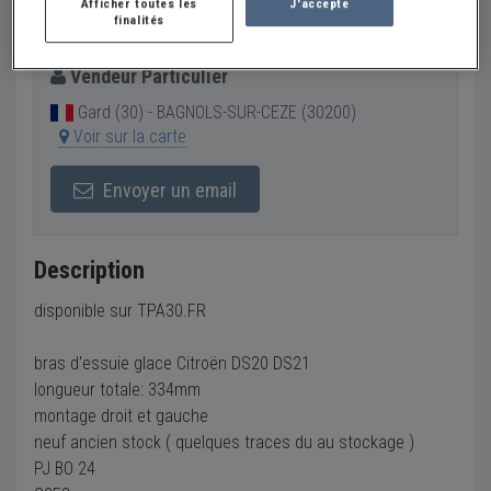
Afficher toutes les
J'accepte
40 €
finalités
Vendeur Particulier
Gard (30) - BAGNOLS-SUR-CEZE (30200)
Voir sur la carte
Envoyer un email
Description
disponible sur TPA30.FR
bras d'essuie glace Citroën DS20 DS21
longueur totale: 334mm
montage droit et gauche
neuf ancien stock ( quelques traces du au stockage )
PJ BO 24