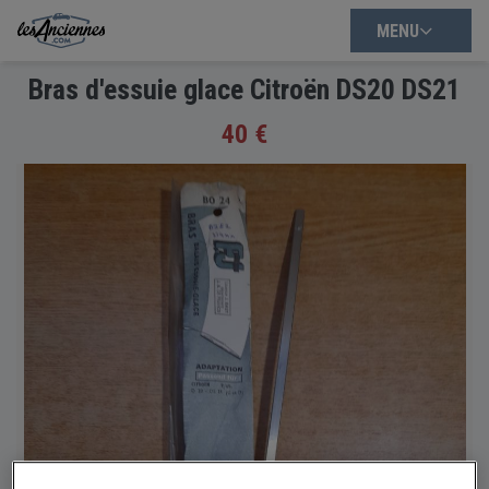
MENU
Bras d'essuie glace Citroën DS20 DS21
40 €