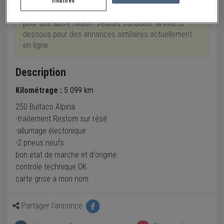
finalités
Cette annonce a été retirée suite à une vente ou
pour une autre raison. Veuillez consulter la liste ci-
dessous pour des annonces similaires actuellement
en ligne.
Description
Kilométrage :
5 099 km
250 Bultaco Alpina
-traitement Restom sur résé
-allumage électonique
-2 pneus neufs
bon etat de marche et d'origine
controle technique OK
carte grise a mon nom
Partager l'annonce