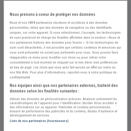
Nous prenons à coeur de protéger vos données
Nous et nos
1019
partenaires stockons et accédons à des données
personnelles, telles que des données de navigation ou des identifiants
uniques, sur votre appareil. Si vous sélectionnez J'accepte, les technologies
de suivi prendront en charge les finalités affichées dans la section « Nous et
nos partenaires traitons des données pour fournir ». Si les technologies de
suivi sont désactivées, il est possible que certains contenus et annonces qui
vous sont présentés ne soient pas pertinents pour vous. Vous pouvez faire
réapparaître ce menu pour modifier vos choix ou pour retirer votre
consentement à tout moment en cliquant sur le lien Gérer mes préférences
en bas de page. Les choix que vous avez fait aurons un effet sur notre ou
nos Site Web. Pour plus d’informations, reportez-vous à notre politique de
confidentialité.
Nos équipes ainsi que nos partenaires externes, traitent des
données selon les finalités suivantes :
Utiliser des données de géolocalisation précises. Analyser activement les
caractéristiques de l’appareil pour l’identification. Stocker et/ou accéder à
des informations sur un appareil. Publicités et contenu personnalisés,
Réf : A359821
Actualisée le : 26/07/2026
mesure de performance des publicités et du contenu, études d’audience et
développement de services.
Butée d'embrayage CITROEN Traction
Liste de nos partenaires (fournisseurs)