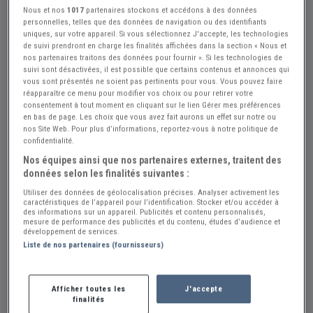
Nous et nos
1017
partenaires stockons et accédons à des données
personnelles, telles que des données de navigation ou des identifiants
uniques, sur votre appareil. Si vous sélectionnez J'accepte, les technologies
de suivi prendront en charge les finalités affichées dans la section « Nous et
nos partenaires traitons des données pour fournir ». Si les technologies de
suivi sont désactivées, il est possible que certains contenus et annonces qui
vous sont présentés ne soient pas pertinents pour vous. Vous pouvez faire
Réf : A415942
Actualisée le : 23/07/2026
réapparaître ce menu pour modifier vos choix ou pour retirer votre
consentement à tout moment en cliquant sur le lien Gérer mes préférences
Cable de compteur CITROEN HY
en bas de page. Les choix que vous avez fait aurons un effet sur notre ou
nos Site Web. Pour plus d’informations, reportez-vous à notre politique de
80 €
confidentialité.
Nos équipes ainsi que nos partenaires externes, traitent des
données selon les finalités suivantes :
BROCAUTO55
PRO
Utiliser des données de géolocalisation précises. Analyser activement les
caractéristiques de l’appareil pour l’identification. Stocker et/ou accéder à
Meuse (55) - NIXEVILLE-BLERCOURT (55120)
des informations sur un appareil. Publicités et contenu personnalisés,
Voir sur la carte
mesure de performance des publicités et du contenu, études d’audience et
développement de services.
Liste de nos partenaires (fournisseurs)
Voir le téléphone
Afficher toutes les
J'accepte
Envoyer un email
finalités