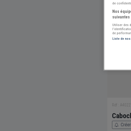
de confidenti
Nos équipe
suivantes 
Utiliser des
l’identificat
de performan
Liste de nos
Réf : A402
Caboch
Créer