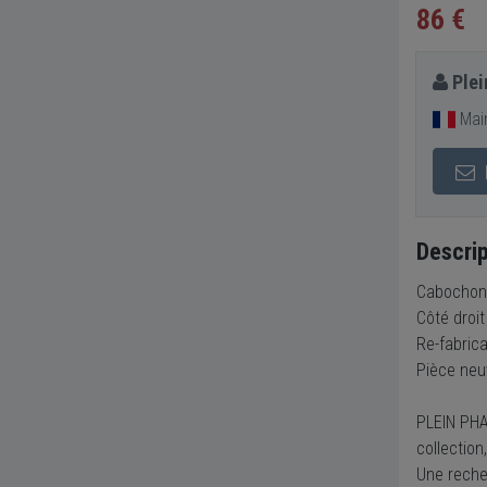
86 €
Plei
Main
Descrip
Cabochon 
Côté droit
Re-fabric
Pièce neu
PLEIN PHA
collection
Une recher