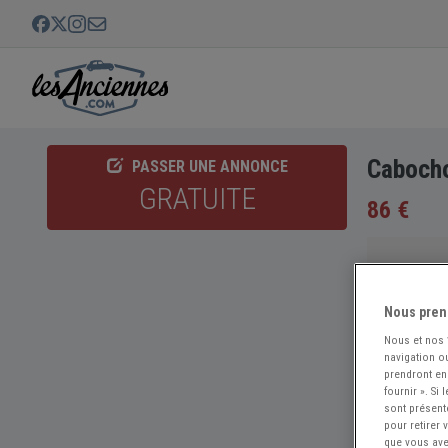
Cabocho
PASSER UNE ANNONCE
GRATUITE
86 €
Nous pren
Nous et nos
navigation ou
prendront en
fournir ». Si
sont présent
pour retirer
que vous avez