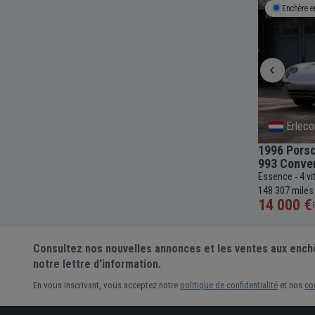
Débute le
18 Sep
09:00
Enchère e
Argentat
Erlec
eelbase
1946 Delahaye 135 M Three-Position
1996 Porsc
Cabriolet
993 Conver
c
83 107
Essence
4 vitesses
Manuelle
3557cc
39 994
Essence
4 v
-
-
-
-
-
-
km
148 307 miles
Pré-enchère
14 000 €
Consultez nos nouvelles annonces et les ventes aux ench
notre lettre d'information.
En vous inscrivant, vous acceptez notre
politique de confidentialité
et nos
co