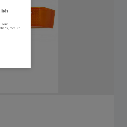
lités
l pour
nalisés, mesure