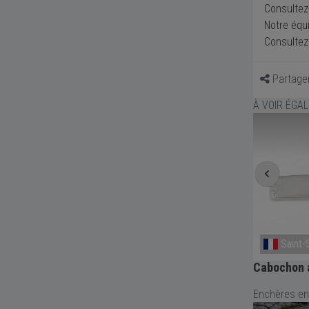
Consultez
Notre équ
Consultez 
Partage
À VOIR ÉGA
Saint-Sylvain-D'Anjou
Saint-
SM
Plafonnier Citroën SM
Cabochon 
Enchères en