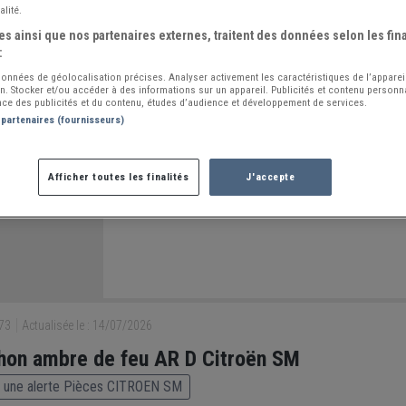
alité.
s ainsi que nos partenaires externes, traitent des données selon les fina
:
 données de géolocalisation précises. Analyser activement les caractéristiques de l’apparei
ion. Stocker et/ou accéder à des informations sur un appareil. Publicités et contenu person
ce des publicités et du contenu, études d’audience et développement de services.
 partenaires (fournisseurs)
Afficher toutes les finalités
J'accepte
273
Actualisée le : 14/07/2026
on ambre de feu AR D Citroën SM
 une alerte Pièces CITROEN SM