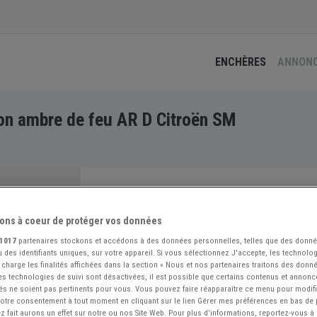
ENCHÈRES
ANNON
n ambre de feu AR D Citroën SM
ons à coeur de protéger vos données
1017
partenaires stockons et accédons à des données personnelles, telles que des donn
 des identifiants uniques, sur votre appareil. Si vous sélectionnez J'accepte, les technolog
 charge les finalités affichées dans la section « Nous et nos partenaires traitons des donn
 les technologies de suivi sont désactivées, il est possible que certains contenus et annon
és ne soient pas pertinents pour vous. Vous pouvez faire réapparaître ce menu pour modif
 votre consentement à tout moment en cliquant sur le lien Gérer mes préférences en bas de
 fait aurons un effet sur notre ou nos Site Web. Pour plus d’informations, reportez-vous à 