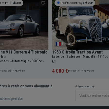
n cours
1j 17h 33m
Enchère en cours
4j 17h 28m
om
Epinal
he 911 Carrera 4 Tiptronic
1953 Citroën Traction Avant
tib
Essence
3 vitesses
Manuelle
1911cc
-
-
-
itesses
Automatique
3600cc
-
-
-
km
4 000 €
Prix actuel •
5 enchères
Prix actuel •
5 enchères
ères à venir en vous abonnant à
Adresse email
nditions générales
.