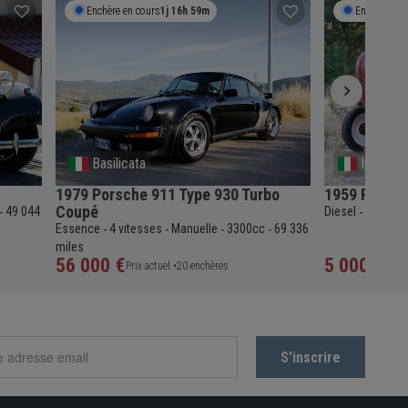
Enchère en cours
1j 16h 58m
Enchère en 
Basilicata
Internat
1979 Porsche 911 Type 930 Turbo
1959 Porsch
Coupé
49 044
Diesel
6 vitess
-
-
Essence
4 vitesses
Manuelle
3300cc
69 336
-
-
-
-
miles
56 000 €
5 000 €
Prix actuel •
20 enchères
Prix a