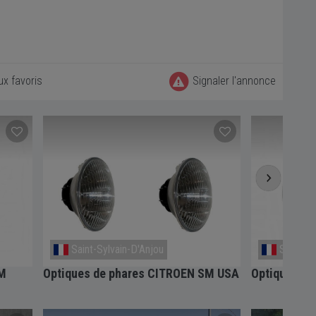
ux favoris
Signaler l'annonce
Saint-Sylvain-D'Anjou
Saint-Sy
SM
Optiques de phares CITROEN SM USA
Optiques de