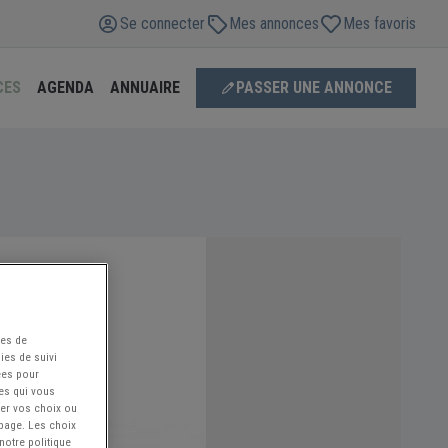
Se connecter
Mes annonces
Mes favoris
CES
AGENDA
ANNUAIRE
PASSER UNE ANNONCE
ées de
ies de suivi
ées pour
ces qui vous
ier vos choix ou
 page. Les choix
notre politique