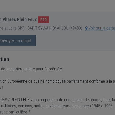
n Phares Plein Feux
PRO
e et Loire (49) - SAINT-SYLVAIN-D\'ANJOU (49480)
Voir sur la cart
Envoyer un email
tion
de feu arrière ambre pour Citroën SM
ation Européenne de qualité homologuée parfaitement conforme à la pi
ve
RES / PLEIN FEUX vous propose toute une gamme de phares, feux, la
, utilitaires, camions, motos et vélomoteurs des années 1945 à 1995.
che particulière ?