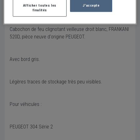
en ligne.
Afficher toutes les
J'accepte
finalités
Description
Cabochon de feu clignotant veilleuse droit blanc, FRANKANI
520D, pièce neuve d'origine PEUGEOT.
Avec bord gris.
Légères traces de stockage très peu visibles.
Pour véhicules :
PEUGEOT 304 Série 2