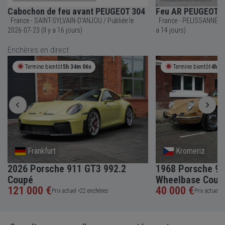
Cabochon de feu avant PEUGEOT 304
Feu AR PEUGEOT 3
France - SAINT-SYLVAIN-D'ANJOU / Publiée le
France - PELISSANNE / Publiée le 2026-07-25 (Il y
2026-07-23 (Il y a 16 jours)
a 14 jours)
Enchères en direct
Termine bientôt
5h 34m 05s
Termine bientôt
4h 5
Frankfurt
Kromeriz
2026 Porsche 911 GT3 992.2
1968 Porsche 91
Coupé
Wheelbase Coup
121 000 €
40 000 €
Prix actuel •
22 enchères
Prix actuel •