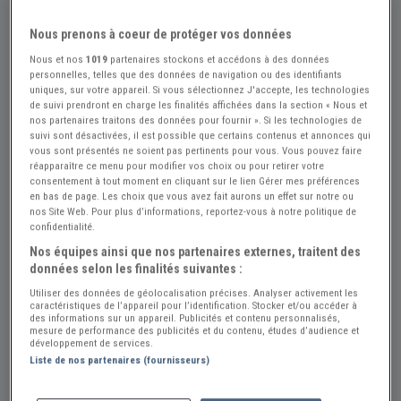
Nous prenons à coeur de protéger vos données
Réf : A406014
Actualisée le : 03/08/2026
Nous et nos
1019
partenaires stockons et accédons à des données
Cabochon feu clignotant droit PEUGEOT
personnelles, telles que des données de navigation ou des identifiants
uniques, sur votre appareil. Si vous sélectionnez J'accepte, les technologies
304
de suivi prendront en charge les finalités affichées dans la section « Nous et
nos partenaires traitons des données pour fournir ». Si les technologies de
Créer une alerte Pièces PEUGEOT 304
suivi sont désactivées, il est possible que certains contenus et annonces qui
vous sont présentés ne soient pas pertinents pour vous. Vous pouvez faire
20 €
réapparaître ce menu pour modifier vos choix ou pour retirer votre
consentement à tout moment en cliquant sur le lien Gérer mes préférences
en bas de page. Les choix que vous avez fait aurons un effet sur notre ou
nos Site Web. Pour plus d’informations, reportez-vous à notre politique de
Auto Passion Rénovation
PRO
confidentialité.
Hérault (34) - NISSAN-LEZ-ENSERUNE (34440)
Nos équipes ainsi que nos partenaires externes, traitent des
Voir sur la carte
données selon les finalités suivantes :
Utiliser des données de géolocalisation précises. Analyser activement les
caractéristiques de l’appareil pour l’identification. Stocker et/ou accéder à
des informations sur un appareil. Publicités et contenu personnalisés,
mesure de performance des publicités et du contenu, études d’audience et
Cette annonce a été retirée suite à une vente ou
développement de services.
Liste de nos partenaires (fournisseurs)
pour une autre raison. Veuillez consulter la liste ci-
dessous pour des annonces similaires actuellement