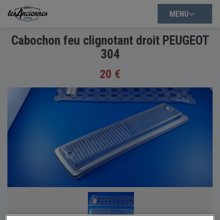
MENU
Cabochon feu clignotant droit PEUGEOT
304
20 €