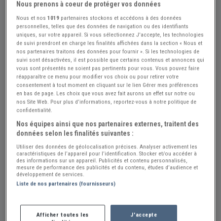
Nous prenons à coeur de protéger vos données
Nous et nos
1019
partenaires stockons et accédons à des données
personnelles, telles que des données de navigation ou des identifiants
uniques, sur votre appareil. Si vous sélectionnez J'accepte, les technologies
de suivi prendront en charge les finalités affichées dans la section « Nous et
nos partenaires traitons des données pour fournir ». Si les technologies de
suivi sont désactivées, il est possible que certains contenus et annonces qui
vous sont présentés ne soient pas pertinents pour vous. Vous pouvez faire
réapparaître ce menu pour modifier vos choix ou pour retirer votre
consentement à tout moment en cliquant sur le lien Gérer mes préférences
en bas de page. Les choix que vous avez fait aurons un effet sur notre ou
nos Site Web. Pour plus d’informations, reportez-vous à notre politique de
confidentialité.
Nos équipes ainsi que nos partenaires externes, traitent des
données selon les finalités suivantes :
Réf : A488621
Actualisée le : 11/07/2026
Utiliser des données de géolocalisation précises. Analyser activement les
Cabochon Feu de position CITROEN
caractéristiques de l’appareil pour l’identification. Stocker et/ou accéder à
des informations sur un appareil. Publicités et contenu personnalisés,
2CV
mesure de performance des publicités et du contenu, études d’audience et
développement de services.
Créer une alerte Pièces CITROEN 2CV
Liste de nos partenaires (fournisseurs)
14 €
Afficher toutes les
J'accepte