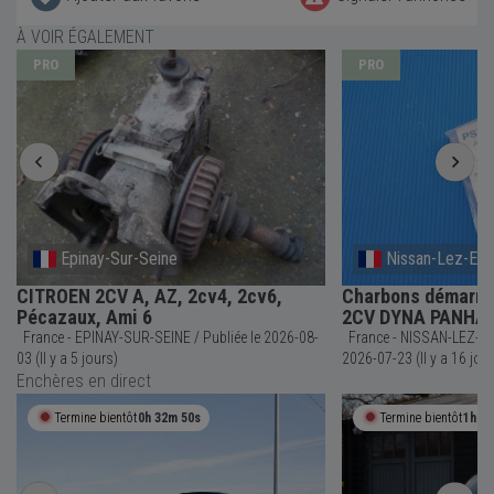
À VOIR ÉGALEMENT
PRO
PRO
Epinay-Sur-Seine
Nissan-Lez-Ens
CITROEN 2CV A, AZ, 2cv4, 2cv6,
Charbons démarre
Pécazaux, Ami 6
2CV DYNA PANHA
France - EPINAY-SUR-SEINE / Publiée le 2026-08-
France - NISSAN-LEZ-ENSERUNE 
03 (Il y a 5 jours)
2026-07-23 (Il y a 16 jou
Enchères en direct
Termine bientôt
0h 32m 50s
Termine bientôt
1h 0