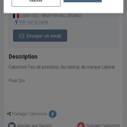
finalités
Vendeur Particulier
Loiret (45) - BRAY-EN-VAL (45460)
Voir sur la carte
Envoyer un email
Description
Cabochon Feu de positions, feu latéral, de marque Labinal
Pour 2cv
Partager l'annonce
Ajouter aux favoris
Signaler l'annonce