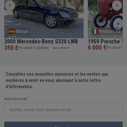
Malaga
International
2000 Mercedes-Benz S320 LWB
1959 Porsche 10
6 000 €
350 £
Prix actuel •
5 e
Prix actuel •
2 enchères
Sans réserve
Consultez nos nouvelles annonces et les ventes aux
enchères à venir en vous abonnant à notre lettre
d'information.
Adresse email