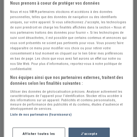
Nous prenons à coeur de protéger vos données
Nous et nos
1019
partenaires stockons et accédons à des données
Réf : A690527
Actualisée le : 26/07/2026
personnelles, telles que des données de navigation ou des identifiants
uniques, sur votre appareil. Si vous sélectionnez J'accepte, les technologies
Caravane Sabem
de suivi prendront en charge les finalités affichées dans la section « Nous et
nos partenaires traitons des données pour fournir ». Si les technologies de
1 200 €
suivi sont désactivées, il est possible que certains contenus et annonces qui
vous sont présentés ne soient pas pertinents pour vous. Vous pouvez faire
réapparaître ce menu pour modifier vos choix ou pour retirer votre
consentement à tout moment en cliquant sur le lien Gérer mes préférences
Vendeur Particulier
en bas de page. Les choix que vous avez fait aurons un effet sur notre ou
nos Site Web. Pour plus d’informations, reportez-vous à notre politique de
Marne (51) - MONTMIRAIL (51210)
confidentialité.
Voir sur la carte
Nos équipes ainsi que nos partenaires externes, traitent des
données selon les finalités suivantes :
Envoyer un email
Utiliser des données de géolocalisation précises. Analyser activement les
caractéristiques de l’appareil pour l’identification. Stocker et/ou accéder à
des informations sur un appareil. Publicités et contenu personnalisés,
mesure de performance des publicités et du contenu, études d’audience et
développement de services.
Description
Liste de nos partenaires (fournisseurs)
Vend Caravane SABEM de 1964
Afficher toutes les
J'accepte
Etat : Très bon état général,