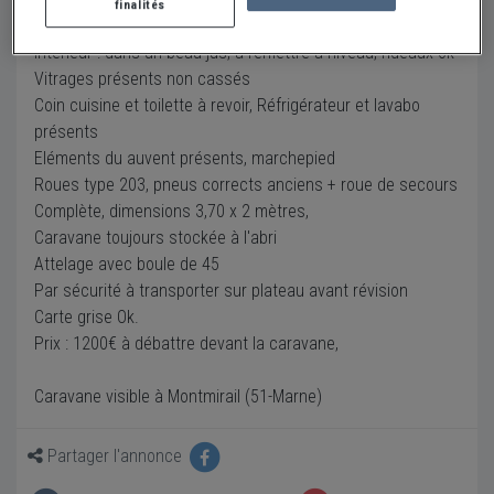
finalités
Carrosserie : sans corrosion, juste quelques points
Intérieur : dans un beau jus, à remettre à niveau, rideaux ok
Vitrages présents non cassés
Coin cuisine et toilette à revoir, Réfrigérateur et lavabo
présents
Eléments du auvent présents, marchepied
Roues type 203, pneus corrects anciens + roue de secours
Complète, dimensions 3,70 x 2 mètres,
Caravane toujours stockée à l'abri
Attelage avec boule de 45
Par sécurité à transporter sur plateau avant révision
Carte grise Ok.
Prix : 1200€ à débattre devant la caravane,
Caravane visible à Montmirail (51-Marne)
Partager l'annonce