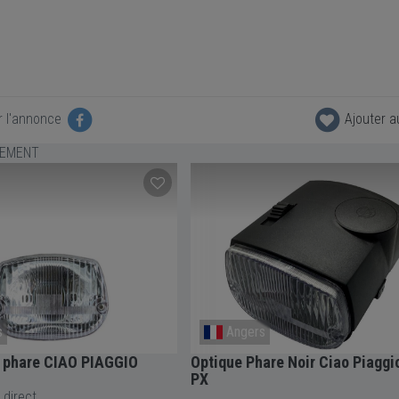
r l'annonce
Ajouter a
LEMENT
s
Angers
e phare CIAO PIAGGIO
Optique Phare Noir Ciao Piaggi
PX
 direct