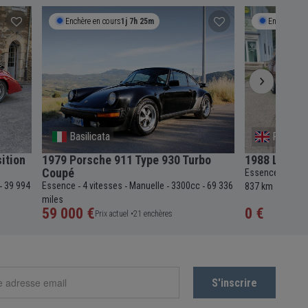
Enchère en cours
1j 7h 25m
Enchère en 
Basilicata
Provenc
ition
1979 Porsche 911 Type 930 Turbo
1988 Lancia
Coupé
Essence
5 vit
-
39 994
Essence
4 vitesses
Manuelle
3300cc
69 336
-
-
-
-
-
837 km
miles
59 000 €
0 €
Prix actuel •
21 enchères