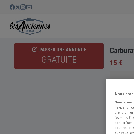
Carbura
PASSER UNE ANNONCE
GRATUITE
15 €
Nous pren
Nous et nos
navigation ou
prendront en
fournir ». Si
sont présent
pour retirer
que vous avez