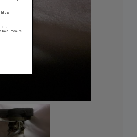
lités
l pour
nalisés, mesure