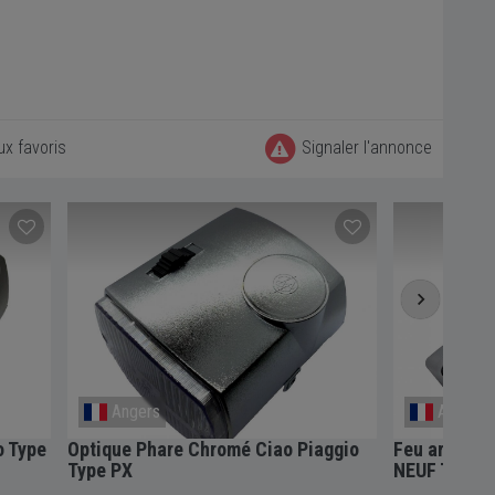
ux favoris
Signaler l'annonce
Angers
Angers
o Type
Optique Phare Chromé Ciao Piaggio
Feu arrière
Type PX
NEUF Type o