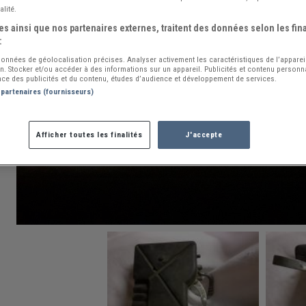
alité.
s ainsi que nos partenaires externes, traitent des données selon les fina
:
 données de géolocalisation précises. Analyser activement les caractéristiques de l’apparei
ion. Stocker et/ou accéder à des informations sur un appareil. Publicités et contenu person
ce des publicités et du contenu, études d’audience et développement de services.
 partenaires (fournisseurs)
Afficher toutes les finalités
J'accepte