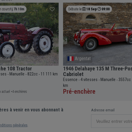
n cours
1j 7h 10m
Débute le
18 Sep
09:00
ational
Argentat
he 108 Tractor
1946 Delahaye 135 M Three-Pos
Cabriolet
sses
Manuelle
822cc
11 111 km
-
-
-
Essence
4 vitesses
Manuelle
3557cc
-
-
-
km
Pré-enchère
x actuel •
4 enchères
ères à venir en vous abonnant à
Adresse email
nditions générales
.