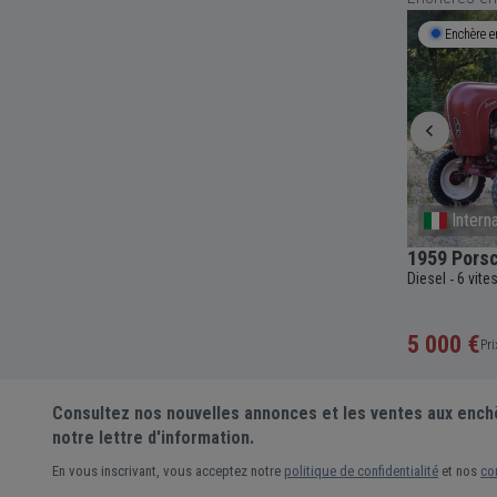
Enchère en cours
1j 8h 00m
Enchère e
Erlecom
Intern
eelbase
1996 Porsche 911 Carrera 4 Tiptronic
1959 Porsc
993 Convertib
Diesel
6 vite
-
c
83 107
Essence
4 vitesses
Automatique
3600cc
-
-
-
-
-
148 307 miles
14 000 €
5 000 €
Prix actuel •
5 enchères
Pri
Consultez nos nouvelles annonces et les ventes aux ench
notre lettre d'information.
En vous inscrivant, vous acceptez notre
politique de confidentialité
et nos
co