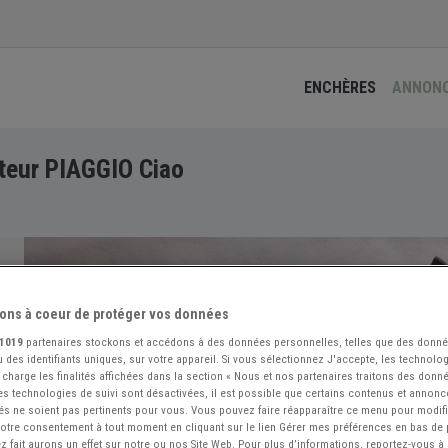
ENCHÈRES
ANNON
teur PIAGGIO Ciao
ons à coeur de protéger vos données
1019
partenaires stockons et accédons à des données personnelles, telles que des donn
 des identifiants uniques, sur votre appareil. Si vous sélectionnez J'accepte, les technolog
 charge les finalités affichées dans la section « Nous et nos partenaires traitons des donn
 les technologies de suivi sont désactivées, il est possible que certains contenus et annon
és ne soient pas pertinents pour vous. Vous pouvez faire réapparaître ce menu pour modif
 votre consentement à tout moment en cliquant sur le lien Gérer mes préférences en bas de
 fait aurons un effet sur notre ou nos Site Web. Pour plus d’informations, reportez-vous à 