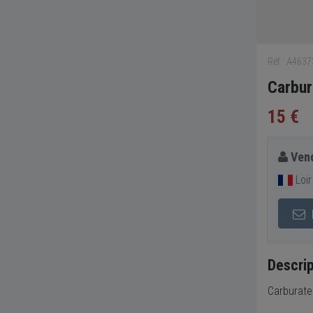
Réf : A463
Carbur
15 €
Vend
Loir
Descrip
Carburateu