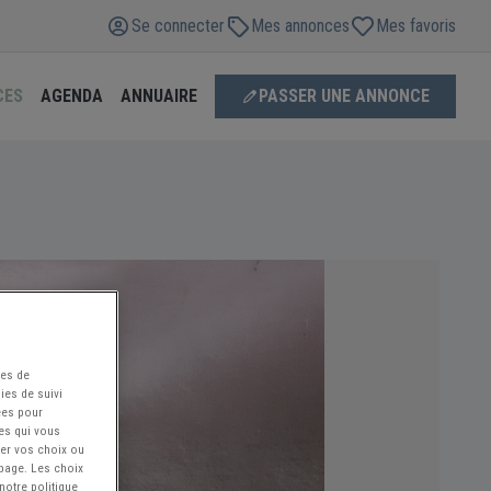
Se connecter
Mes annonces
Mes favoris
CES
AGENDA
ANNUAIRE
PASSER UNE ANNONCE
ées de
ies de suivi
ées pour
ces qui vous
ier vos choix ou
 page. Les choix
notre politique