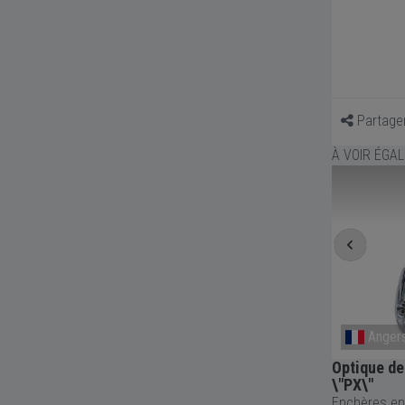
Partage
À VOIR ÉGA
Angers
Anger
à air
Carburateur Ciao Piaggio PX 12/12
Optique d
type SHA
\"PX\"
Enchères en