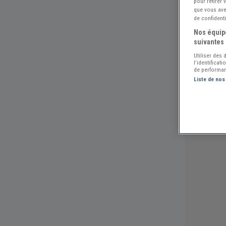
pour retirer
que vous avez
de confidenti
Nos équipe
suivantes 
Utiliser des
l’identificat
de performan
Liste de nos