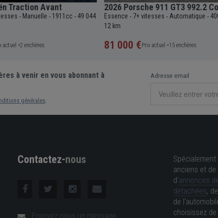
ën Traction Avant
2026 Porsche 911 GT3 992.2 C
itesses
Manuelle
1911cc
49 044
Essence
7+ vitesses
Automatique
40
-
-
-
-
-
-
12 km
81 000 €
x actuel •
2 enchères
Prix actuel •
15 enchères
ères à venir en vous abonnant à
Adresse email
nditions générales
.
Contactez-
nous
Spécialement 
anciens et de 
d'
annonces de
détachées
, d
de l'automobil
choisissez d
Envoyez nous un message