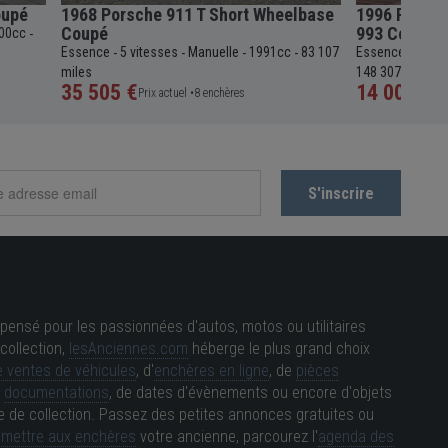
oupé
1968 Porsche 911 T Short Wheelbase
1996 Porsche
Coupé
993 Convert
00cc
-
Essence
5 vitesses
Manuelle
1991cc
83 107
Essence
4 vit
-
-
-
-
-
miles
148 307 miles
35 505 €
14 000 €
Prix actuel •
8 enchères
Pri
pensé pour les passionnées d'autos, motos ou utilitaires
collection,
lesAnciennes.com
héberge le plus grand choix
 ventes de véhicules
, d'
enchères en ligne
, de
pièces
e
documentations
, de dates d'évènements ou encore d'objets
e de collection. Passez des petites annonces gratuites ou
e
mettre aux enchères
votre ancienne, parcourez l'
agenda des