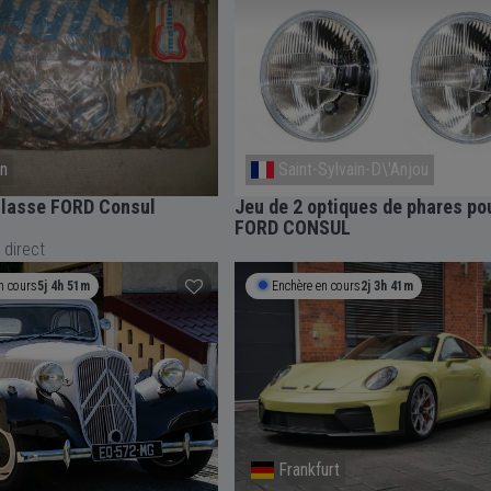
on
Saint-Sylvain-D\'Anjou
ulasse FORD Consul
Jeu de 2 optiques de phares po
FORD CONSUL
 direct
n cours
5j 4h 51m
Enchère en cours
2j 3h 41m
Frankfurt