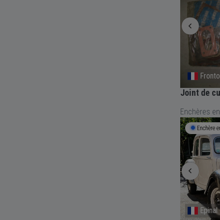
Lamballe
Front
sul
MÂCHOIRES FREINS FORD CONSUL
Joint de c
GRANADA MASTER
Enchères en
Débute le
Demain
09:00
Enchère e
Provence-Alpes-Cote D'Azur
Epinal