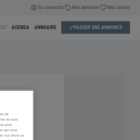
Se connecter
Mes annonces
Mes favoris
CES
AGENDA
ANNUAIRE
PASSER UNE ANNONCE
ées de
ies de suivi
ées pour
ces qui vous
ier vos choix ou