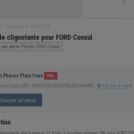
431
Actualisée le : 23/07/2026
le clignotante pour FORD Consul
 une alerte Pièces FORD Consul
n Phares Plein Feux
PRO
e et Loire (49) - SAINT-SYLVAIN-D'ANJOU (49480)
Voir sur la carte
Envoyer un email
tion
clignotante électronique 12 Volts 3 broches normes DIN pour FORD C