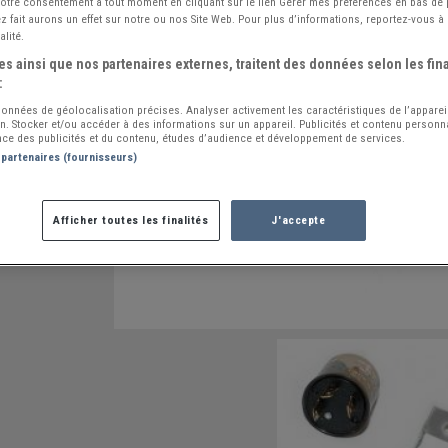
 votre consentement à tout moment en cliquant sur le lien Gérer mes préférences en bas de
 fait aurons un effet sur notre ou nos Site Web. Pour plus d’informations, reportez-vous à 
alité.
s ainsi que nos partenaires externes, traitent des données selon les fina
:
 données de géolocalisation précises. Analyser activement les caractéristiques de l’apparei
ion. Stocker et/ou accéder à des informations sur un appareil. Publicités et contenu person
ce des publicités et du contenu, études d’audience et développement de services.
 partenaires (fournisseurs)
Afficher toutes les finalités
J'accepte