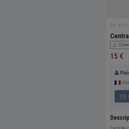
Réf : A607
Centra
Créer
15 €
Plei
Main
Descrip
Centrale 