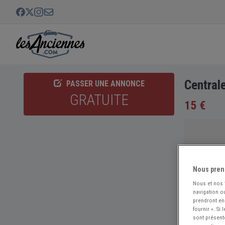
Central
PASSER UNE ANNONCE
GRATUITE
15 €
Nous pren
Nous et nos
navigation ou
prendront en
fournir ». Si
sont présent