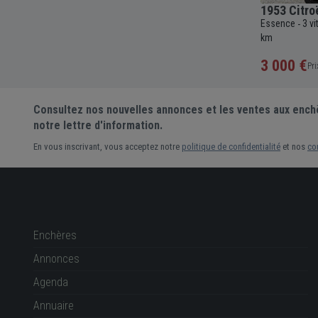
1988 Lancia Thema 8.32
1953 Citro
11 111 km
Essence
5 vitesses
Manuelle
2927cc
145
Essence
3 v
-
-
-
-
-
837 km
km
Pré-enchère
3 000 €
Pri
Consultez nos nouvelles annonces et les ventes aux ench
notre lettre d'information.
En vous inscrivant, vous acceptez notre
politique de confidentialité
et nos
co
Enchères
Annonces
Agenda
Annuaire