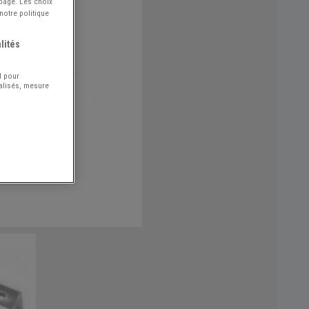
 page. Les choix
notre politique
lités
l pour
nalisés, mesure