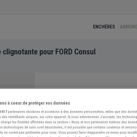
ENCHÈRES
ANNON
e clignotante pour FORD Consul
ons à coeur de protéger vos données
1017
partenaires stockons et accédons à des données personnelles, telles que des donn
 des identifiants uniques, sur votre appareil. Si vous sélectionnez J'accepte, les technolog
 charge les finalités affichées dans la section « Nous et nos partenaires traitons des donn
 les technologies de suivi sont désactivées, il est possible que certains contenus et annon
és ne soient pas pertinents pour vous. Vous pouvez faire réapparaître ce menu pour modif