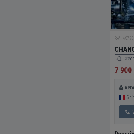
Réf : A873
CHANG 
Créer
7 900
Vend
Sein
V
Descrip