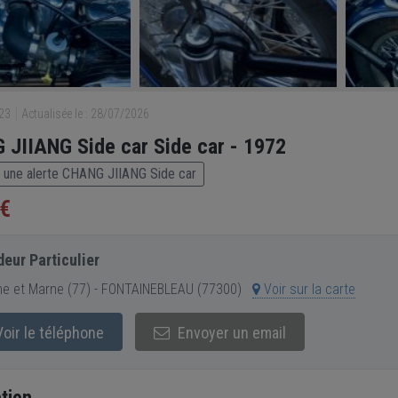
923
Actualisée le : 28/07/2026
JIIANG Side car Side car - 1972
 une alerte CHANG JIIANG Side car
 €
eur Particulier
e et Marne (77) - FONTAINEBLEAU (77300)
Voir sur la carte
oir le téléphone
Envoyer un email
tion