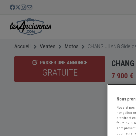
Accueil
Ventes
Motos
CHANG JIIANG Side car
CHANG J
PASSER UNE ANNONCE
GRATUITE
7 900 €
Nous pren
Nous et nos
navigation ou
prendront en
fournir ». Si
sont présent
pour retirer