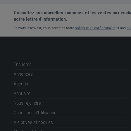
Consultez nos nouvelles annonces et les ventes aux ench
notre lettre d'information.
En vous inscrivant, vous acceptez notre
politique de confidentialité
et nos
co
Enchères
Annonces
Agenda
Annuaire
Nous rejoindre
Conditions d'Utilisation
Vie privée et cookies