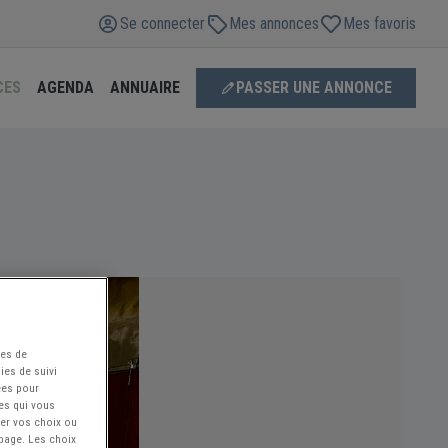
Se connecter
Mes annonces
Mes favoris
CES
AGENDA
ANNUAIRE
PASSER UNE ANNONCE
ées de
ies de suivi
ées pour
ces qui vous
ier vos choix ou
 page. Les choix