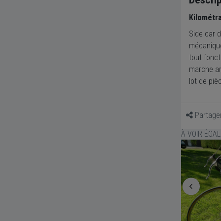
Kilométr
Side car 
mécanique
tout fonc
marche ar
lot de pi
Partage
À VOIR ÉGA