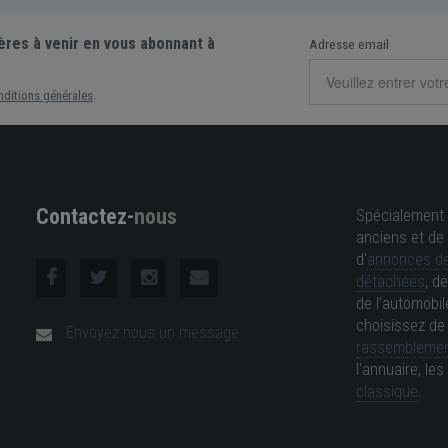
ères à venir en vous abonnant à
Adresse email
nditions générales
.
Contactez-
nous
Spécialement 
anciens et de 
d'
annonces de
détachées
, d
de l'automobil
choisissez d
Envoyez nous un message
rassemblemen
l'annuaire, l
classique
.