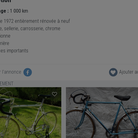
age :
1 000 km
de 1972 entièrement rénovée à neuf
, sellerie, carrosserie, chrome
tionne
rière
èces importants
r l'annonce
Ajouter a
LEMENT