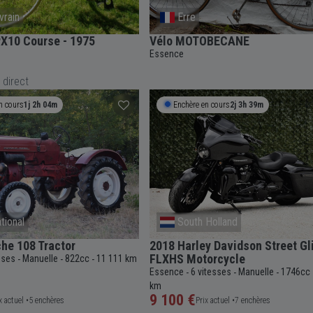
vrain
Erre
X10 Course - 1975
Vélo MOTOBECANE
Essence
 direct
n cours
1j 2h 04m
Enchère en cours
2j 3h 39m
ational
South Holland
he 108 Tractor
2018 Harley Davidson Street Gl
FLXHS Motorcycle
sses
Manuelle
822cc
11 111 km
-
-
-
Essence
6 vitesses
Manuelle
1746cc
-
-
-
km
9 100 €
x actuel •
5 enchères
Prix actuel •
7 enchères