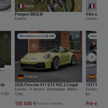
Figeac
Mazan
Peugeot BB3LM
Vélo miltair
Essence
Essence
Enchère en cours
1j 3h 19m
Débute le
12
Frankfurt
Biscay
ide
2026 Porsche 911 GT3 992.2 Coupé
1977 MotoBi
Essence
7+ vitesses
Automatique
4000cc
Essence
5 vit
-
-
-
-
-
6 522
-
12 km
km
105 600 €
Pré-enchè
Prix actuel •
19 enchères