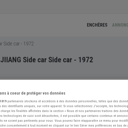
ENCHÈRES
ANNON
 Side car - 1972
IIANG Side car Side car - 1972
ons à coeur de protéger vos données
1019
partenaires stockons et accédons à des données personnelles, telles que des donn
 des identifiants uniques, sur votre appareil. Si vous sélectionnez J'accepte, les technolog
 charge les finalités affichées dans la section « Nous et nos partenaires traitons des donn
 les technologies de suivi sont désactivées, il est possible que certains contenus et annon
és ne soient pas pertinents pour vous. Vous pouvez faire réapparaître ce menu pour modif
 votre consentement à tout moment en cliquant sur le lien Gérer mes préférences en bas de