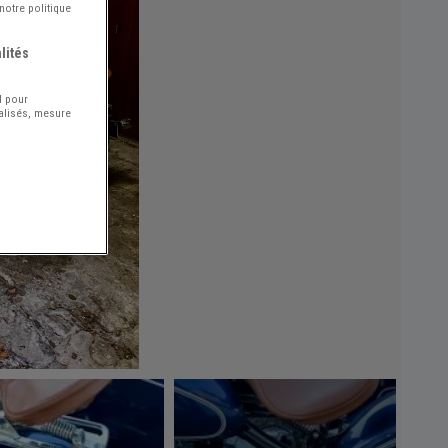
notre politique
lités
l pour
nalisés, mesure