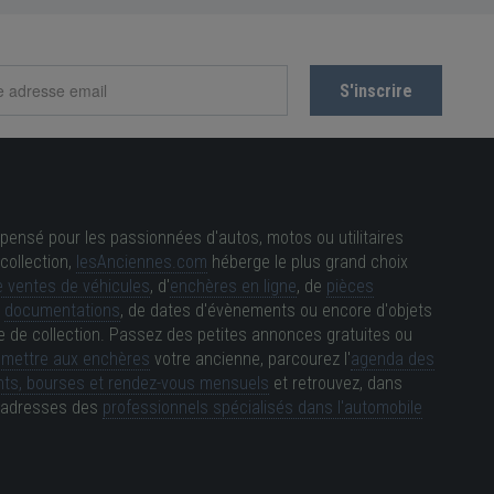
pensé pour les passionnées d'autos, motos ou utilitaires
collection,
lesAnciennes.com
héberge le plus grand choix
 ventes de véhicules
, d'
enchères en ligne
, de
pièces
e
documentations
, de dates d'évènements ou encore d'objets
e de collection. Passez des petites annonces gratuites ou
e
mettre aux enchères
votre ancienne, parcourez l'
agenda des
ts, bourses et rendez-vous mensuels
et retrouvez, dans
es adresses des
professionnels spécialisés dans l'automobile