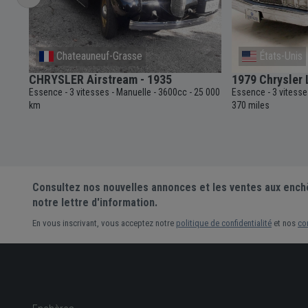
Chateauneuf-Grasse
États-Unis
é -
CHRYSLER Airstream - 1935
1979 Chrysler
Essence
3 vitesses
Manuelle
3600cc
25 000
Essence
3 vitess
-
-
-
-
-
99
-
km
370 miles
Consultez nos nouvelles annonces et les ventes aux ench
notre lettre d'information.
En vous inscrivant, vous acceptez notre
politique de confidentialité
et nos
co