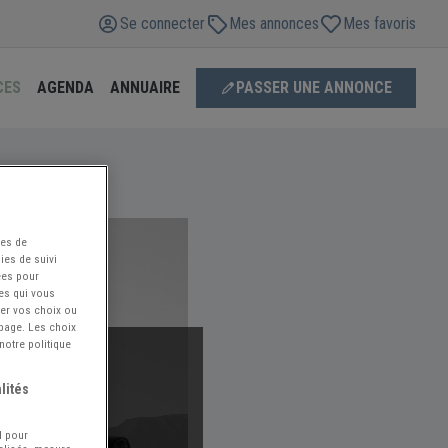
Se connecter
Mes annonces
Mes favoris
CES
AGENDA
ANNUAIRE
PASSER UNE ANNONCE
ées de
ies de suivi
ées pour
ces qui vous
ier vos choix ou
 page. Les choix
notre politique
lités
l pour