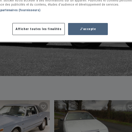
ion. Stocker et/ou accéder à des informations sur un appareil. Publicités et contenu person
ce des publicités et du contenu, études d’audience et développement de services.
VOIR NOS
54370
AUTRES ANNONCES
 partenaires (fournisseurs)
Afficher toutes les finalités
J'accepte