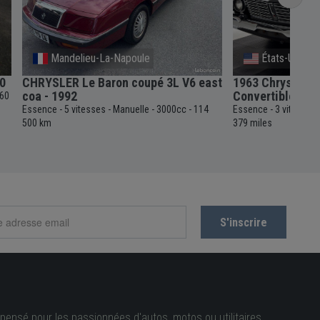
Mandelieu-La-Napoule
États-Unis
0
CHRYSLER Le Baron coupé 3L V6 east
1963 Chrysler I
coa - 1992
Convertible
60
Essence
5 vitesses
Manuelle
3000cc
114
Essence
3 vitesses
-
-
-
-
-
500 km
379 miles
pensé pour les passionnées d'autos, motos ou utilitaires