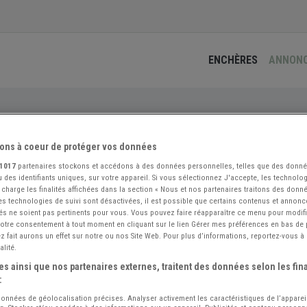
ENCHÈRES
ANNON
sponible
ons à coeur de protéger vos données
1017
partenaires stockons et accédons à des données personnelles, telles que des donn
 des identifiants uniques, sur votre appareil. Si vous sélectionnez J'accepte, les technolog
 charge les finalités affichées dans la section « Nous et nos partenaires traitons des donn
 les technologies de suivi sont désactivées, il est possible que certains contenus et annon
és ne soient pas pertinents pour vous. Vous pouvez faire réapparaître ce menu pour modif
 votre consentement à tout moment en cliquant sur le lien Gérer mes préférences en bas de
 fait aurons un effet sur notre ou nos Site Web. Pour plus d’informations, reportez-vous à 
Trop Tard !
alité.
s ainsi que nos partenaires externes, traitent des données selon les fina
Cette annonce n'est plus disponible :(
:
Mais nous avons d'autres annonces à vous proposer :
 données de géolocalisation précises. Analyser activement les caractéristiques de l’apparei