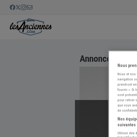
Annonce non di
Nous pren
Nous et nos
navigation ou
prendront en
fournir ». Si
sont présent
pour retirer
que vous avez
de confidenti
Nos équipe
suivantes 
Utiliser des