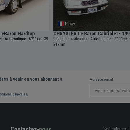
Gipcy
 LeBaron Hardtop
CHRYSLER Le Baron Cabriolet - 199
es
Automatique
5211cc
39
Essence
4 vitesses
Automatique
3000cc
-
-
-
-
-
-
-
919 km
ères à venir en vous abonnant à
Adresse email
nditions générales
.
Contactez-
nous
Spécialement 