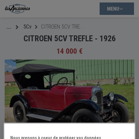
MENU
5Cv
CITROEN 5CV TREFLE - 1926
...
CITROEN 5CV TREFLE - 1926
14 000 €
Nous prenons à coeur de protéger vos données