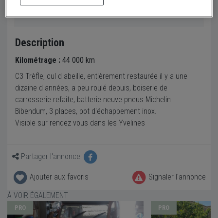
Envoyer un email
Description
Kilométrage :
44 000 km
C3 Trèfle, cul d abeille, entièrement restaurée il y a une
dizaine d années, a peu roulé depuis, boiserie de
carrosserie refaite, batterie neuve pneus Michelin
Bibendum, 3 places, pot d'échappement inox.
Visible sur rendez vous dans les Yvelines
Partager l'annonce
Ajouter aux favoris
Signaler l'annonce
À VOIR ÉGALEMENT
PRO
PRO