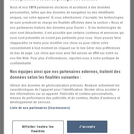
Nous et nos
1019
partenaires stockons et accédons à des données
personnelles, telles que des données de navigation ou des identifiants
+33
uniques, sur votre appareil. Si vous sélectionnez J'accepte, les technologies
de suivi prendront en charge les finalités affichées dans la section « Nous et
nos partenaires traitons des données pour fournir ». Si les technologies de
suivi sont désactivées, il est possible que certains contenus et annonces qui
vous sont présentés ne soient pas pertinents pour vous. Vous pouvez faire
Réf : A788853
Actualisée le : 17/07/2026
réapparaître ce menu pour modifier vos choix ou pour retirer votre
consentement à tout moment en cliquant sur le lien Gérer mes préférences
CITROEN 5CV TREFLE - 1926
en bas de page. Les choix que vous avez fait aurons un effet sur notre ou
nos Site Web. Pour plus d’informations, reportez-vous à notre politique de
Créer une alerte CITROEN 5CV
confidentialité.
14 000 €
Nos équipes ainsi que nos partenaires externes, traitent des
données selon les finalités suivantes :
Utiliser des données de géolocalisation précises. Analyser activement les
GARAGE VAUVENARGUES
caractéristiques de l’appareil pour l’identification. Stocker et/ou accéder à
PRO
des informations sur un appareil. Publicités et contenu personnalisés,
mesure de performance des publicités et du contenu, études d’audience et
Yvelines (78) - GAMBAIS (78950)
développement de services.
Voir sur la carte
Liste de nos partenaires (fournisseurs)
Voir le téléphone
Afficher toutes les
J'accepte
finalités