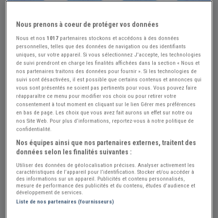
Nous prenons à coeur de protéger vos données
Nous et nos
1017
partenaires stockons et accédons à des données
personnelles, telles que des données de navigation ou des identifiants
uniques, sur votre appareil. Si vous sélectionnez J'accepte, les technologies
de suivi prendront en charge les finalités affichées dans la section « Nous et
nos partenaires traitons des données pour fournir ». Si les technologies de
suivi sont désactivées, il est possible que certains contenus et annonces qui
vous sont présentés ne soient pas pertinents pour vous. Vous pouvez faire
réapparaître ce menu pour modifier vos choix ou pour retirer votre
consentement à tout moment en cliquant sur le lien Gérer mes préférences
en bas de page. Les choix que vous avez fait aurons un effet sur notre ou
nos Site Web. Pour plus d’informations, reportez-vous à notre politique de
Réf : A319982
Actualisée le : 23/07/2026
confidentialité.
Clips plastique pour phares ALPINE
Nos équipes ainsi que nos partenaires externes, traitent des
données selon les finalités suivantes :
RENAULT A110
Utiliser des données de géolocalisation précises. Analyser activement les
caractéristiques de l’appareil pour l’identification. Stocker et/ou accéder à
Créer une alerte Pièces ALPINE RENA...
des informations sur un appareil. Publicités et contenu personnalisés,
mesure de performance des publicités et du contenu, études d’audience et
16 €
développement de services.
Liste de nos partenaires (fournisseurs)