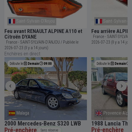
Saint-Sylvain-D'Anjou
Saint-Sylvain-D
Feu avant RENAULT ALPINE A110 et
Feu arrière ALPI
Citroën DYANE
France - SAINT-SYLVAIN-D'ANJOU 
France - SAINT-SYLVAIN-D'ANJOU / Publiée le
2026-07-23 (Il y a 14 jou
2026-07-23 (Il y a 14 jours)
Enchères en direct
Débute le
Demain
09:00
Débute le
Demain
Malaga
Provence-Alpes
2000 Mercedes-Benz S320 LWB
1988 Lancia The
Pré-enchère
Pré-enchère
Sans réserve