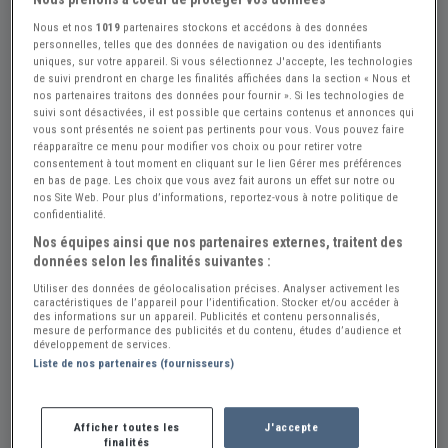
Nous et nos
1019
partenaires stockons et accédons à des données
personnelles, telles que des données de navigation ou des identifiants
uniques, sur votre appareil. Si vous sélectionnez J'accepte, les technologies
de suivi prendront en charge les finalités affichées dans la section « Nous et
+13
nos partenaires traitons des données pour fournir ». Si les technologies de
suivi sont désactivées, il est possible que certains contenus et annonces qui
vous sont présentés ne soient pas pertinents pour vous. Vous pouvez faire
réapparaître ce menu pour modifier vos choix ou pour retirer votre
consentement à tout moment en cliquant sur le lien Gérer mes préférences
Réf : A857807
Actualisée le : 14/06/2026
en bas de page. Les choix que vous avez fait aurons un effet sur notre ou
CMB Divers / Autres - 1950
nos Site Web. Pour plus d’informations, reportez-vous à notre politique de
confidentialité.
Créer une alerte CMB Divers / Autres
Nos équipes ainsi que nos partenaires externes, traitent des
données selon les finalités suivantes :
650 €
Utiliser des données de géolocalisation précises. Analyser activement les
caractéristiques de l’appareil pour l’identification. Stocker et/ou accéder à
des informations sur un appareil. Publicités et contenu personnalisés,
Vendeur Particulier
mesure de performance des publicités et du contenu, études d’audience et
développement de services.
Loir et Cher (41) - CANDE-SUR-BEUVRON (41120)
Liste de nos partenaires (fournisseurs)
Voir sur la carte
Afficher toutes les
J'accepte
finalités