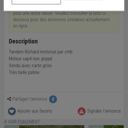
Cette annonce a été retirée suite à une vente ou
pour une autre raison. Veuillez consulter la liste ci-
dessous pour des annonces similaires actuellement
en ligne.
Description
Tandem Richard motorisé par cmb
Moteur vap4 non grippé
Vendu avec carte grise
Très belle patine
Partager l'annonce
Ajouter aux favoris
Signaler l'annonce
À VOIR ÉGALEMENT