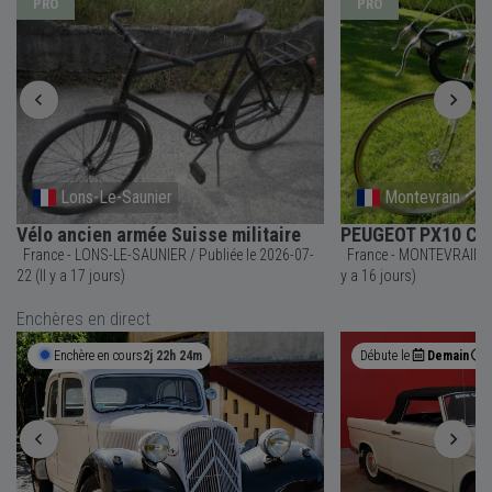
PRO
PRO
Lons-Le-Saunier
Montevrain
Vélo ancien armée Suisse militaire
PEUGEOT PX10 Cou
France - LONS-LE-SAUNIER / Publiée le 2026-07-
France - MONTEVRAIN / Publiée le 2026-07-23 (Il
22 (Il y a 17 jours)
y a 16 jours)
Enchères en direct
Enchère en cours
2j 22h 24m
Débute le
Demain