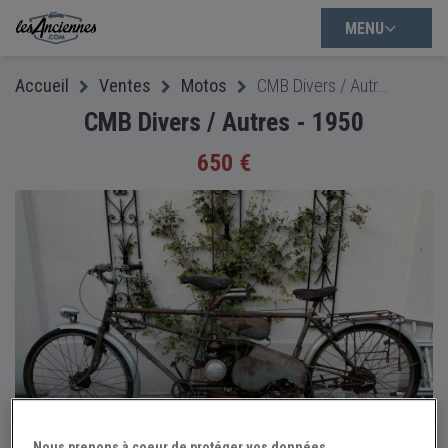
MENU
Accueil
Ventes
Motos
CMB Divers / Autres - 1950
CMB Divers / Autres - 1950
650 €
Nous prenons à coeur de protéger vos données