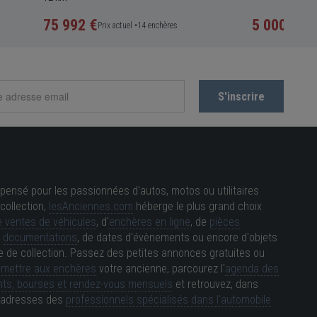
75 992 €
5 000 €
Prix actuel •
14 enchères
Prix a
pensé pour les passionnées d'autos, motos ou utilitaires
collection,
lesAnciennes.com
héberge le plus grand choix
 ventes de véhicules
, d'
enchères en ligne
, de
pièces
e
documentations
, de dates d'évènements ou encore d'objets
e de collection. Passez des petites annonces gratuites ou
e
mettre aux enchères
votre ancienne, parcourez l'
agenda des
ts, bourses et rendez-vous mensuels
et retrouvez, dans
es adresses des
professionnels spécialisés dans l'automobile