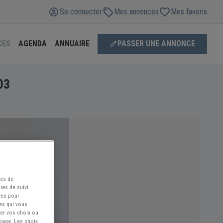
Se connecter
Mes annonces
Mes favoris
CES
AGENDA
ANNUAIRE
PASSER UNE ANNONCE
03
ées de
ies de suivi
ées pour
ces qui vous
ier vos choix ou
 page. Les choix