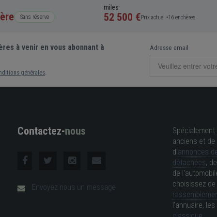
miles
ère
52 500 €
Sans réserve
Prix actuel •
16 enchères
ères à venir en vous abonnant à
Adresse email
nditions générales
.
Contactez-
nous
Spécialement 
anciens et de 
d'
annonces de
détachées
, d
de l'automobil
choisissez d
Envoyez nous un message
rassemblemen
l'annuaire, l
classique
.