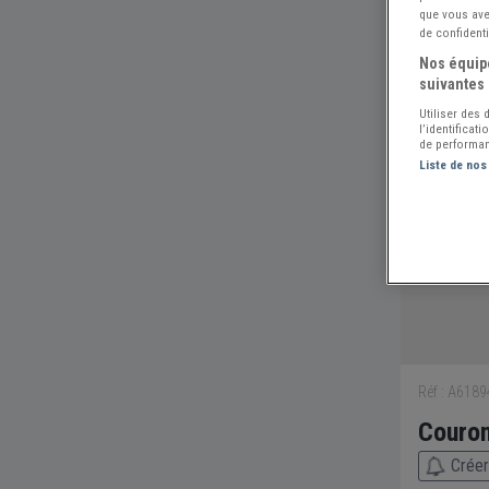
que vous avez
de confidenti
Nos équipe
suivantes 
Utiliser des
l’identificat
de performan
Liste de nos
Réf : A618
Couron
Créer