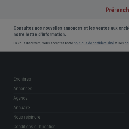
miles
Pré-ench
35 505 €
Prix actuel •
8 enchères
Consultez nos nouvelles annonces et les ventes aux ench
notre lettre d'information.
En vous inscrivant, vous acceptez notre
politique de confidentialité
et nos
co
Enchères
Annonces
Agenda
Annuaire
Nous rejoindre
Conditions d'Utilisation