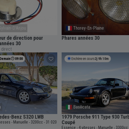
Sylvain-D'Anjou
Thorey-En-Plaine
r de direction pour
Phares années 30
années 30
 direct
Demain
09:00
Enchère en cours
2j 9h 10m
a
Basilicata
edes-Benz S320 LWB
1979 Porsche 911 Type 930 Tur
Coupé
itesses
Manuelle
3200cc
31 020
-
-
-
Essence
4 vitesses
Manuelle
3300cc
-
-
-