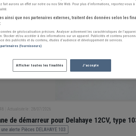
 fait aurons un effet sur notre ou nos Site Web. Pour plus d’informations, reportez-vous à 
alité.
s ainsi que nos partenaires externes, traitent des données selon les fina
:
 données de géolocalisation précises. Analyser activement les caractéristiques de l’apparei
ion. Stocker et/ou accéder à des informations sur un appareil. Publicités et contenu person
ce des publicités et du contenu, études d’audience et développement de services.
 partenaires (fournisseurs)
Afficher toutes les finalités
J'accepte
948
Actualisée le : 28/07/2026
ne de démarreur pour Delahaye 12CV, type 10
 une alerte Pièces DELAHAYE 103