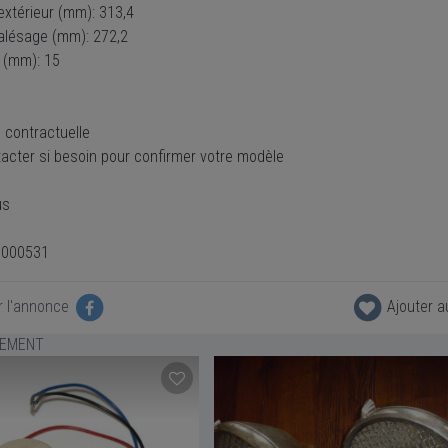
extérieur (mm): 313,4
alésage (mm): 272,2
 (mm): 15
 contractuelle
acter si besoin pour confirmer votre modèle
us
0000531
r l'annonce
Ajouter a
LEMENT