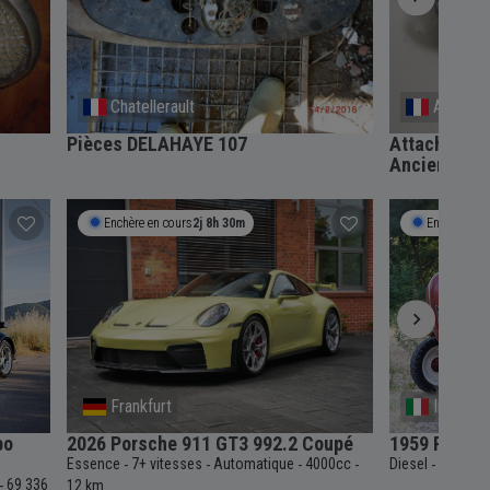
Chatellerault
Anguern
Pièces DELAHAYE 107
Attache Cap
Ancien Coll
Enchère en cours
2j 8h 30m
Enchère en 
Frankfurt
Internat
bo
2026 Porsche 911 GT3 992.2 Coupé
1959 Porsch
Essence
7+ vitesses
Automatique
4000cc
Diesel
6 vitess
-
-
-
-
-
69 336
-
12 km