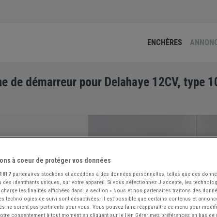
ENCHÈRES
ANNON
e de démarreur pour Delahaye 12CV, type 1
ons à coeur de protéger vos données
1017
partenaires stockons et accédons à des données personnelles, telles que des donn
 des identifiants uniques, sur votre appareil. Si vous sélectionnez J'accepte, les technolog
 charge les finalités affichées dans la section « Nous et nos partenaires traitons des donn
 les technologies de suivi sont désactivées, il est possible que certains contenus et annon
és ne soient pas pertinents pour vous. Vous pouvez faire réapparaître ce menu pour modif
 votre consentement à tout moment en cliquant sur le lien Gérer mes préférences en bas de