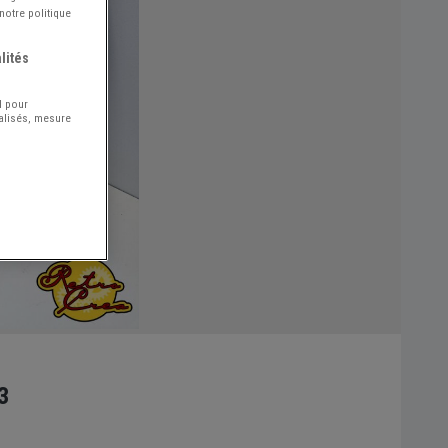
notre politique
lités
l pour
nalisés, mesure
3