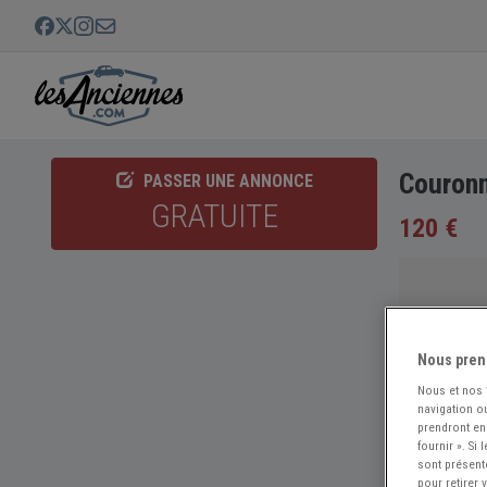
Couronn
PASSER UNE ANNONCE
GRATUITE
120 €
Nous pren
Nous et nos
navigation ou
prendront en
fournir ». Si
sont présent
pour retirer