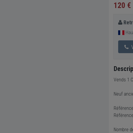
120 €
Ret
Hau
V
Descrip
Vends 1 C
Neuf anci
Référenc
Référence
Nombre de