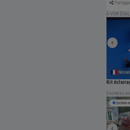
Partage
À VOIR ÉGA
Nissan-Lez-Enserune
Nissa
sée
Bouton interrupteur d'éclairage FORD
Kit éclair
ESCORT ORION
Enchères en
Termine bientôt
11h 20m 15s
Enchère e