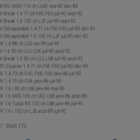
I RS 1600i 115 ch LUAE mai-82 déc-85
Break 1.4 71 ch F6F, F6G juil-90 sept-92
Break 1.6 105 ch LJF juil-90 sept-92
Décapotable 1.4 71 ch F6F, F6G juil-90 déc-92
Décapotable 1.6 105 ch LJF juil-90 déc-92
 1.6 88 ch LUG avr-89 juil-90
1.6 90 ch LUJ, LUK juil-90 août-92
Break 1.6 90 ch LUJ, LUK juil-90 août-92
 Courrier 1.4 71 ch F6F, F6G juil-90 déc-94
 1.4 73 ch FUC, F6B, F6D janv-86 juil-90
 1.4 75 ch FUA janv-86 juil-90
 1.6 i 90 ch L4B janv-86 mai-90
 1.6 XR3i 105 ch LR2, LRB janv-86 août-89
 1.6 Turbo RS 132 ch LNB janv-86 juil-90
 1.6 i 102 ch LJB août-89 juil-90
7 : 39,60 TTC