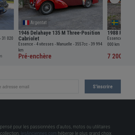
Argentat
Internat
1946 Delahaye 135 M Three-Position
1988 Porsch
Cabriolet
31 020
Essence
5 vit
-
-
Essence
4 vitesses
Manuelle
3557cc
39 994
-
-
-
-
000 km
km
Pré-enchère
7 200 €
es
Prix a
pensé pour les passionnées d'autos, motos ou utilitaires
collection,
lesAnciennes.com
héberge le plus grand choix