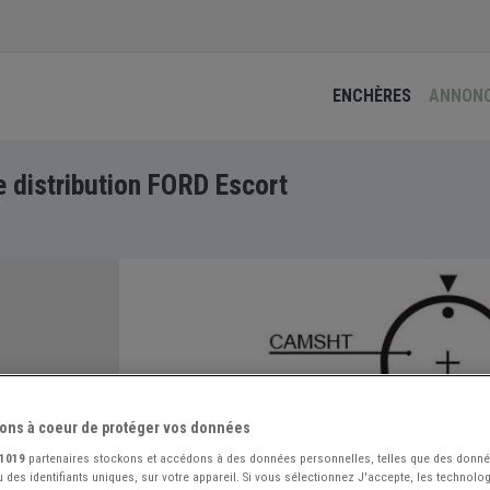
ENCHÈRES
ANNON
e distribution FORD Escort
ons à coeur de protéger vos données
1019
partenaires stockons et accédons à des données personnelles, telles que des donn
 des identifiants uniques, sur votre appareil. Si vous sélectionnez J'accepte, les technolog