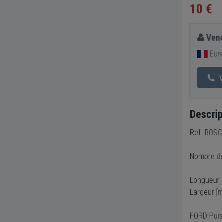
10 €
Vend
Eure
V
Descrip
Réf. BOSC
Nombre de
Longueur 
Largeur [m
FORD Puis