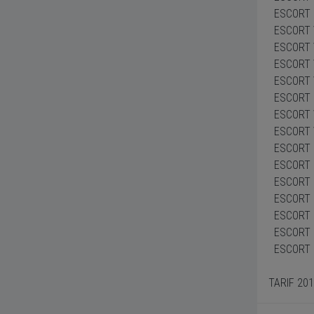
ESCORT II
ESCORT V 
ESCORT V 
ESCORT V 
ESCORT V 
ESCORT IV
ESCORT V 
ESCORT V 
ESCORT 91
ESCORT IV
ESCORT IV
ESCORT IV
ESCORT IV
ESCORT IV
ESCORT IV
TARIF 201