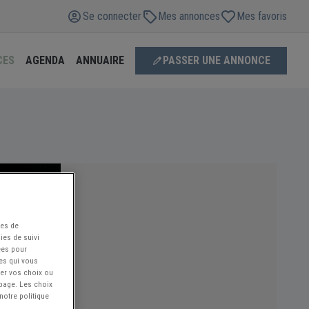
Se connecter
Mes annonces
Mes favoris
CES
AGENDA
ANNUAIRE
PASSER UNE ANNONCE
ées de
ies de suivi
ées pour
ces qui vous
ier vos choix ou
 page. Les choix
notre politique