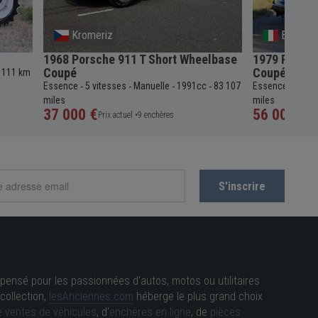
Kromeriz
Basilica
1968 Porsche 911 T Short Wheelbase
1979 Porsch
Coupé
Coupé
 111 km
Essence
5 vitesses
Manuelle
1991cc
83 107
Essence
4 vit
-
-
-
-
-
miles
miles
37 000 €
56 000 €
Prix actuel •
9 enchères
Pri
pensé pour les passionnées d'autos, motos ou utilitaires
collection,
lesAnciennes.com
héberge le plus grand choix
 ventes de véhicules
, d'
enchères en ligne
, de
pièces