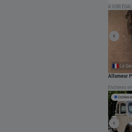
À VOIR ÉGA
Nissan-Lez-Enserune
La Gac
EOT 304
Bloc feux arrière droit stop clignotant
Allumeur P
FRANKANI
Enchères en
Enchère en cours
1j 21h 44m
Enchère e