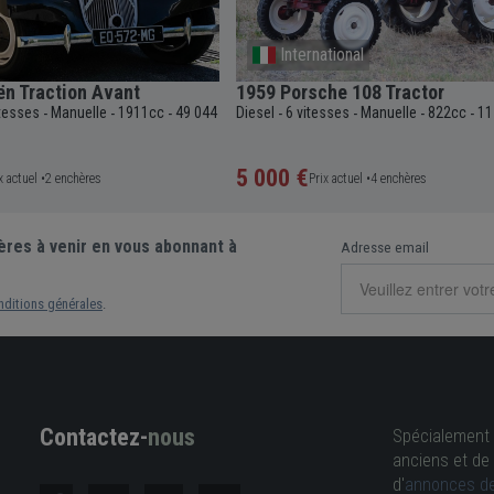
International
ën Traction Avant
1959 Porsche 108 Tractor
itesses
Manuelle
1911cc
49 044
Diesel
6 vitesses
Manuelle
822cc
11
-
-
-
-
-
-
-
5 000 €
x actuel •
2 enchères
Prix actuel •
4 enchères
ères à venir en vous abonnant à
Adresse email
nditions générales
.
Contactez-
nous
Spécialement 
anciens et de 
d'
annonces de