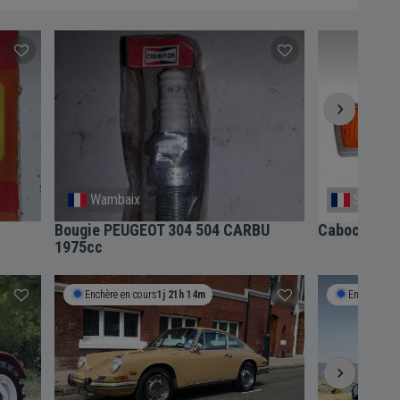
Wambaix
Saint-Sy
Bougie PEUGEOT 304 504 CARBU
Cabochon de
1975cc
Enchère en cours
1j 21h 14m
Enchère en 