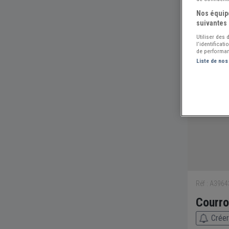
Nos équipe
suivantes 
Utiliser des
l’identificat
de performan
Liste de nos
Réf : A396
Courro
Créer