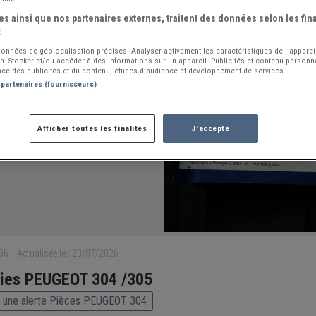
s ainsi que nos partenaires externes, traitent des données selon les fina
:
 données de géolocalisation précises. Analyser activement les caractéristiques de l’apparei
ion. Stocker et/ou accéder à des informations sur un appareil. Publicités et contenu person
ce des publicités et du contenu, études d’audience et développement de services.
 partenaires (fournisseurs)
Afficher toutes les finalités
J'accepte
436
Actualisée le : 23/07/2026
ies PEUGEOT 304 /305
 une alerte Pièces PEUGEOT 304