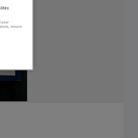
lités
l pour
nalisés, mesure