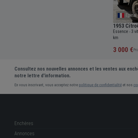
International
Epinal
osition
1988 Porsche 944 Coupé
1953 Citro
Essence
5 vitesses
Manuelle
2500cc
161
Essence
3 v
-
-
-
-
-
c
39 994
-
000 km
km
7 000 €
3 000 €
Prix actuel •
11 enchères
Pri
Consultez nos nouvelles annonces et les ventes aux ench
notre lettre d'information.
En vous inscrivant, vous acceptez notre
politique de confidentialité
et nos
co
Enchères
Annonces