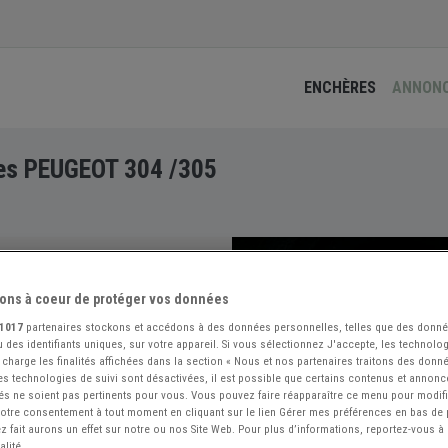
ENCHÈRES
ANNON
es PEUGEOT 304 /305
ons à coeur de protéger vos données
1017
partenaires stockons et accédons à des données personnelles, telles que des donn
 des identifiants uniques, sur votre appareil. Si vous sélectionnez J'accepte, les technolog
 charge les finalités affichées dans la section « Nous et nos partenaires traitons des donn
 les technologies de suivi sont désactivées, il est possible que certains contenus et annon
és ne soient pas pertinents pour vous. Vous pouvez faire réapparaître ce menu pour modif
 votre consentement à tout moment en cliquant sur le lien Gérer mes préférences en bas de
 fait aurons un effet sur notre ou nos Site Web. Pour plus d’informations, reportez-vous à 
alité.