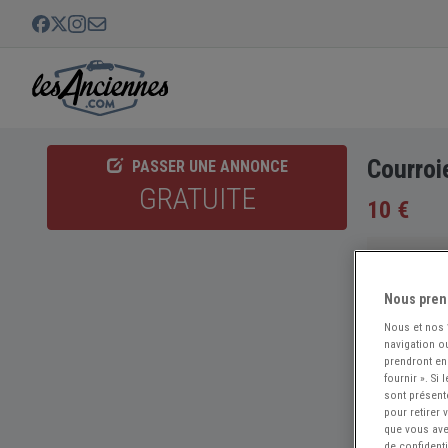
Courroi
PASSER UNE ANNONCE
GRATUITE
10 €
Nous pren
Nous et nos
navigation ou
prendront en
fournir ». Si
sont présent
pour retirer
que vous avez
de confidenti