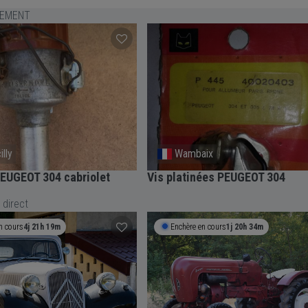
LEMENT
illy
Wambaix
EUGEOT 304 cabriolet
Vis platinées PEUGEOT 304
 direct
n cours
4j 21h 19m
Enchère en cours
1j 20h 34m