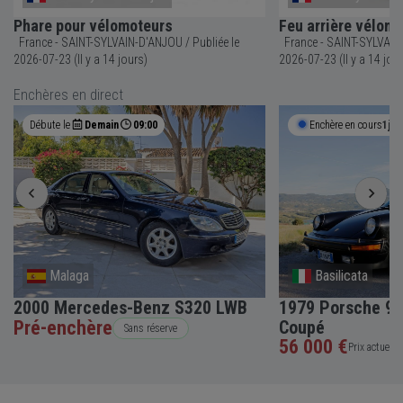
Phare pour vélomoteurs
Feu arrière vélom
France - SAINT-SYLVAIN-D'ANJOU / Publiée le
France - SAINT-SYLVAIN-D'ANJOU 
2026-07-23 (Il y a 14 jours)
2026-07-23 (Il y a 14 jou
Enchères en direct
Débute le
Demain
09:00
Enchère en cours
1j 1
Malaga
Basilicata
2000 Mercedes-Benz S320 LWB
1979 Porsche 91
Pré-enchère
Coupé
Sans réserve
56 000 €
Prix actuel •