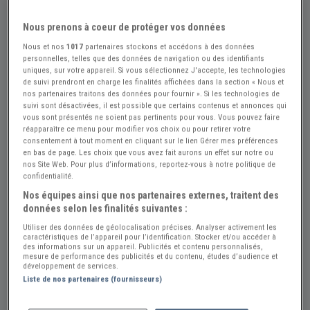
Nous prenons à coeur de protéger vos données
Nous et nos
1017
partenaires stockons et accédons à des données
personnelles, telles que des données de navigation ou des identifiants
uniques, sur votre appareil. Si vous sélectionnez J'accepte, les technologies
de suivi prendront en charge les finalités affichées dans la section « Nous et
nos partenaires traitons des données pour fournir ». Si les technologies de
suivi sont désactivées, il est possible que certains contenus et annonces qui
vous sont présentés ne soient pas pertinents pour vous. Vous pouvez faire
réapparaître ce menu pour modifier vos choix ou pour retirer votre
consentement à tout moment en cliquant sur le lien Gérer mes préférences
en bas de page. Les choix que vous avez fait aurons un effet sur notre ou
nos Site Web. Pour plus d’informations, reportez-vous à notre politique de
confidentialité.
Nos équipes ainsi que nos partenaires externes, traitent des
Réf : A709006
Actualisée le : 14/07/2026
données selon les finalités suivantes :
Cylindre piston à bride Peugeot 103
Utiliser des données de géolocalisation précises. Analyser activement les
caractéristiques de l’appareil pour l’identification. Stocker et/ou accéder à
des informations sur un appareil. Publicités et contenu personnalisés,
43 €
mesure de performance des publicités et du contenu, études d’audience et
développement de services.
Liste de nos partenaires (fournisseurs)
moped-parts
PRO